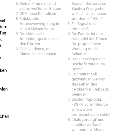
Sieben Pfarreien sind
Braucht die barocke
viel zu viel für ein Bistum
Basilika Weingarten
ZDF hasst Katholiken
wirklich einen neuen
Episkopale
„modernen“ Altar?
iel
Arbeitsverweigerung in
Ein Signal des
 dem
einem kleinen Video
Himmels?
 Tag
Die ekklesialen
Die Familie ist das
.
Abrissbagger kreisen in
Hauptziel des Bösen:
den Dörfern
Die prophetische
e
Geht zu denen, die
Warnung des hl.
Christus nicht kennen
Scharbel
n
Das Schweigen der
Bischöfe zur Causa
Spahn
iken
Leihmutter soll
gezwungen werden,
das Leben des
. Man
herzkranken Babys zu
beenden!
Bischof Paprocki:
FSSPX ist "im Grunde
eine weitere
protestantische Sekte"
schen
‚Dialogpredigt‘ und
‚meditativer Tanz’
während der Messe