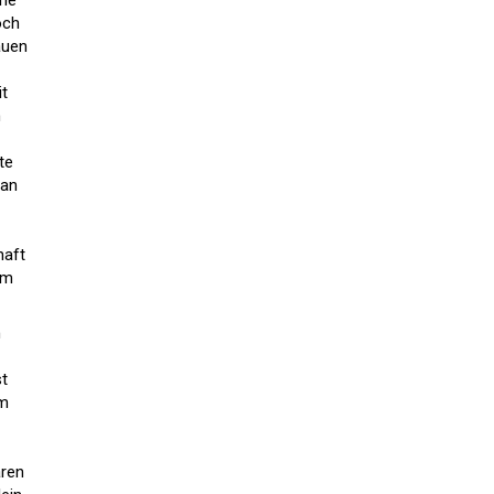
che
och
auen
it
n
te
 an
haft
em
h
st
am
aren