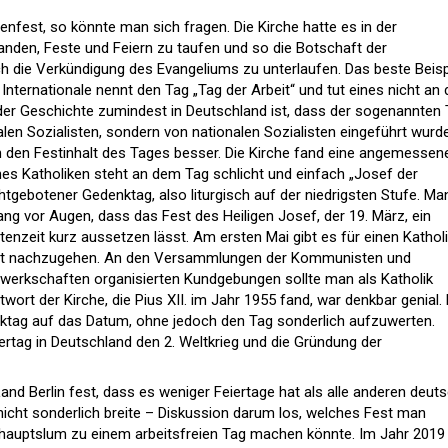
fest, so könnte man sich fragen. Die Kirche hatte es in der
nden, Feste und Feiern zu taufen und so die Botschaft der
 die Verkündigung des Evangeliums zu unterlaufen. Das beste Beisp
he Internationale nennt den Tag „Tag der Arbeit“ und tut eines nicht an
 der Geschichte zumindest in Deutschland ist, dass der sogenannten
nalen Sozialisten, sondern von nationalen Sozialisten eingeführt wurde
den Festinhalt des Tages besser. Die Kirche fand eine angemessen
nes Katholiken steht an dem Tag schlicht und einfach „Josef der
ichtgebotener Gedenktag, also liturgisch auf der niedrigsten Stufe. Ma
 vor Augen, dass das Fest des Heiligen Josef, der 19. März, ein
tenzeit kurz aussetzen lässt. Am ersten Mai gibt es für einen Kathol
beit nachzugehen. An den Versammlungen der Kommunisten und
ewerkschaften organisierten Kundgebungen sollte man als Katholik
twort der Kirche, die Pius XII. im Jahr 1955 fand, war denkbar genial
nktag auf das Datum, ohne jedoch den Tag sonderlich aufzuwerten.
iertag in Deutschland den 2. Weltkrieg und die Gründung der
Land Berlin fest, dass es weniger Feiertage hat als alle anderen deut
nicht sonderlich breite – Diskussion darum los, welches Fest man
hauptslum zu einem arbeitsfreien Tag machen könnte. Im Jahr 2019