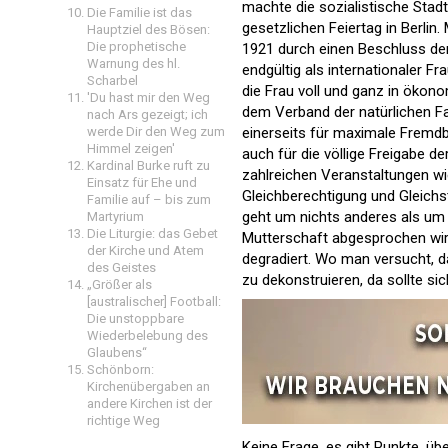
machte die sozialistische Stad
Die Familie ist das
gesetzlichen Feiertag in Berl
Hauptziel des Bösen:
Die prophetische
1921 durch einen Beschluss de
Warnung des hl.
endgültig als internationaler F
Scharbel
die Frau voll und ganz in öko
'Du hast mir den Weg
dem Verband der natürlichen Fa
nach Ars gezeigt; ich
werde Dir den Weg zum
einerseits für maximale Fremdb
Himmel zeigen'
auch für die völlige Freigabe 
Kardinal Burke ruft zu
zahlreichen Veranstaltungen wie
Einsatz für Ehe und
Gleichberechtigung und Gleichs
Familie auf – bis zum
geht um nichts anderes als um 
Martyrium
Die Liturgie: das Gebet
Mutterschaft abgesprochen wird
der Kirche und Atem
degradiert. Wo man versucht, d
des Geistes
zu dekonstruieren, da sollte s
„Größer als
[australischer] Football:
Die unstoppbare
Wiederbelebung des
Glaubens“
Schönborn:
Kirchenübergaben an
andere Kirchen ist der
richtige Weg
Keine Frage, es gibt Punkte, üb