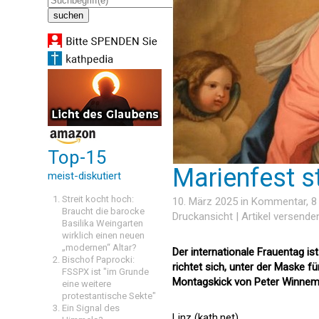
Top-15
Marienfest s
meist-diskutiert
Streit kocht hoch:
10. März 2025 in
Kommentar
, 
Braucht die barocke
Druckansicht
|
Artikel versende
Basilika Weingarten
wirklich einen neuen
„modernen“ Altar?
Der internationale Frauentag ist
Bischof Paprocki:
richtet sich, unter der Maske f
FSSPX ist "im Grunde
Montagskick von Peter Winnem
eine weitere
protestantische Sekte"
Ein Signal des
Linz (kath.net)