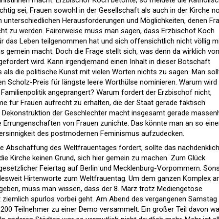
nistinnen macht. Erzbischof Koch betonte, so meldete die Katholis
htig sei, Frauen sowohl in der Gesellschaft als auch in der Kirche n
n unterschiedlichen Herausforderungen und Möglichkeiten, denen Fr
cht zu werden. Fairerweise muss man sagen, dass Erzbischof Koch
 das Leben teilgenommen hat und sich offensichtlich nicht völlig m
 gemein macht. Doch die Frage stellt sich, was denn da wirklich vo
efordert wird. Kann irgendjemand einen Inhalt in dieser Botschaft
ts als die politische Kunst mit vielen Worten nichts zu sagen. Man soll
den Scholz-Preis für längste leere Worthülse nominieren. Warum wird
re Familienpolitik angeprangert? Warum fordert der Erzbischof nicht,
e für Frauen aufrecht zu erhalten, die der Staat gerade faktisch
he Dekonstruktion der Geschlechter macht insgesamt gerade massen
e Errungenschaften von Frauen zunichte. Das könnte man an so ein
idersinnigkeit des postmodernen Feminismus aufzudecken.
e Abschaffung des Weltfrauentages fordert, sollte das nachdenklic
r die Kirche keinen Grund, sich hier gemein zu machen. Zum Glück
 gesetzlicher Feiertag auf Berlin und Mecklenburg-Vorpommern. Son
ndesweit Hirtenworte zum Weltfrauentag. Um dem ganzen Komplex 
u geben, muss man wissen, dass der 8. März trotz Mediengetöse
it ziemlich spurlos vorbei geht. Am Abend des vergangenen Samstag
 200 Teilnehmer zu einer Demo versammelt. Ein großer Teil davon w