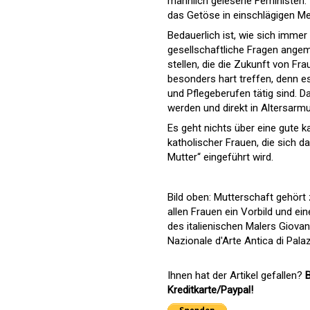
männlich gelesene Feministen. I
das Getöse in einschlägigen Me
Bedauerlich ist, wie sich immer 
gesellschaftliche Fragen angem
stellen, die die Zukunft von F
besonders hart treffen, denn es
und Pflegeberufen tätig sind. D
werden und direkt in Altersarmu
Es geht nichts über eine gute ka
katholischer Frauen, die sich d
Mutter“ eingeführt wird.
Bild oben: Mutterschaft gehört 
allen Frauen ein Vorbild und ei
des italienischen Malers Giovann
Nazionale d'Arte Antica di Pala
Ihnen hat der Artikel gefallen?
B
Kreditkarte/Paypal!