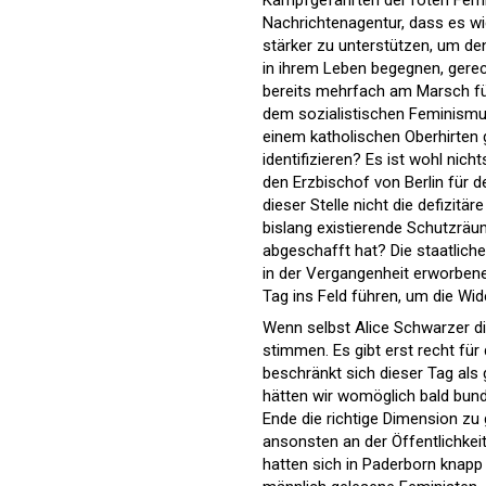
Kampfgefährten der roten Femi
Nachrichtenagentur, dass es wic
stärker zu unterstützen, um de
in ihrem Leben begegnen, gere
bereits mehrfach am Marsch für
dem sozialistischen Feminismus
einem katholischen Oberhirten g
identifizieren? Es ist wohl nich
den Erzbischof von Berlin für 
dieser Stelle nicht die defizitä
bislang existierende Schutzräum
abgeschafft hat? Die staatlic
in der Vergangenheit erworben
Tag ins Feld führen, um die W
Wenn selbst Alice Schwarzer di
stimmen. Es gibt erst recht fü
beschränkt sich dieser Tag als
hätten wir womöglich bald bu
Ende die richtige Dimension z
ansonsten an der Öffentlichke
hatten sich in Paderborn knapp