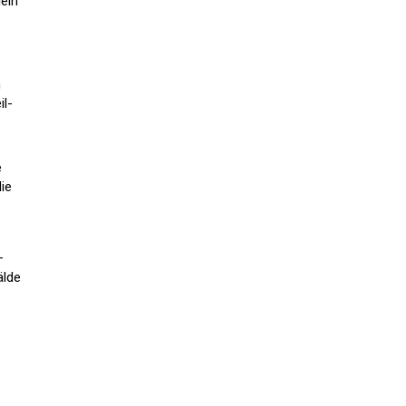
lein
n
il-
e
ie
–
älde