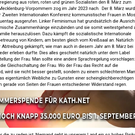
tregierung aus roten, roten und grünen Sozialisten den 8. März zum
in. Mecklenburg-Vorpommern zog im Jahr 2023 nach. Der 8. März wur
r Zweiten Internationalen Konferenz kommunistischer Frauen in Mo
rauentag ausgerufen. Linker Feminismus hat grundsätzlich die Ausrich
nomische Zusammenhänge einzubinden und sie somit weitestgehend 
milie herauszulösen. Dazu kämpft die sozialistische Internationale
etreuung von Kindern, am besten gleich vom Kreißsaal an. Natürlich 
der Abtreibung gekämpft, wie man auch in diesem Jahr am 8. März bei
der erleben durfte. Dies alles geschieht natürlich unter dem Label
tellung der Frau. Man sollte eine andere Sprachregelung vorschlagen:
die Gleichschaltung der Frau. Wo der Frau das Recht auf die
, wird sie nicht besser gestellt, sondern zu einem schlechteren Ma
as eigentümlich Weibliche zu Gunsten einer scheingleichberechtigen
ich gerade von Seiten der Frauen entschiedener Widerstand regen.
er die zu reden ist. Niemand geht in unserem Land ein so hohes Risik