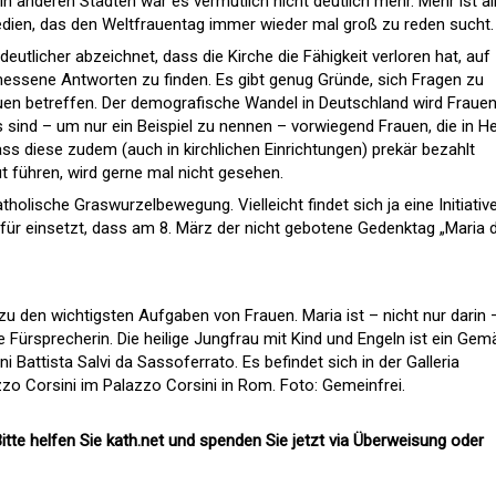
n anderen Städten war es vermutlich nicht deutlich mehr. Mehr ist al
dien, das den Weltfrauentag immer wieder mal groß zu reden sucht.
deutlicher abzeichnet, dass die Kirche die Fähigkeit verloren hat, auf
essene Antworten zu finden. Es gibt genug Gründe, sich Fragen zu
rauen betreffen. Der demografische Wandel in Deutschland wird Fraue
 sind – um nur ein Beispiel zu nennen – vorwiegend Frauen, die in He
ass diese zudem (auch in kirchlichen Einrichtungen) prekär bezahlt
t führen, wird gerne mal nicht gesehen.
tholische Graswurzelbewegung. Vielleicht findet sich ja eine Initiativ
afür einsetzt, dass am 8. März der nicht gebotene Gedenktag „Maria d
zu den wichtigsten Aufgaben von Frauen. Maria ist – nicht nur darin 
ne Fürsprecherin. Die heilige Jungfrau mit Kind und Engeln ist ein Gem
i Battista Salvi da Sassoferrato. Es befindet sich in der Galleria
zzo Corsini im Palazzo Corsini in Rom. Foto: Gemeinfrei.
itte helfen Sie kath.net und spenden Sie jetzt via Überweisung oder