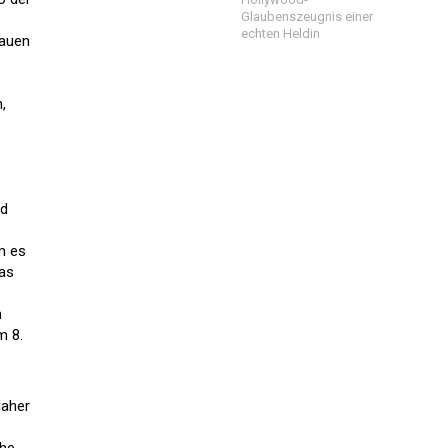
Glaubenszeugnis einer
echten Heldin
rauen
,
nd
m es
Das
n
m 8.
z
daher