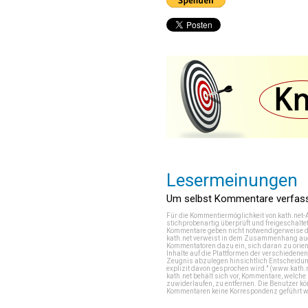
Lesermeinungen
Um selbst Kommentare verfasse
Für die Kommentiermöglichkeit von kath.net-
stichprobenartig überprüft und freigeschalte
Kommentare geben nicht notwendigerweise di
kath.net verweist in dem Zusammenhang auch
Kommentatoren dazu ein, sich daran zu orien
Inhalte auf die Plattformen der verschieden
Zeugnis abzulegen hinsichtlich Entscheidung
explizit davon gesprochen wird." (
www.kath.
kath.net behält sich vor, Kommentare, welch
zuwiderlaufen, zu entfernen. Die Benutzer k
Kommentaren keine Korrespondenz geführt werd