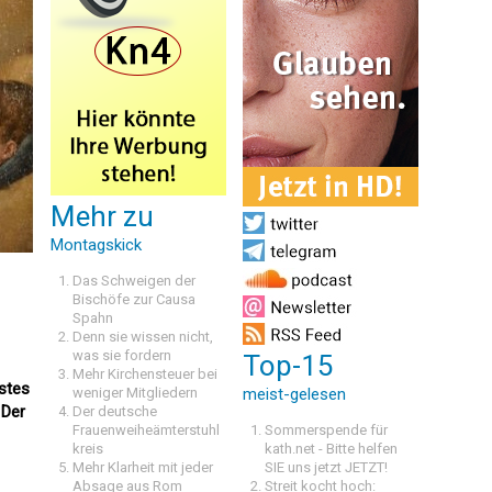
Mehr zu
Montagskick
Das Schweigen der
Bischöfe zur Causa
Spahn
Denn sie wissen nicht,
was sie fordern
Top-15
Mehr Kirchensteuer bei
estes
weniger Mitgliedern
meist-gelesen
 Der
Der deutsche
Frauenweiheämterstuhl
Sommerspende für
kreis
kath.net - Bitte helfen
Mehr Klarheit mit jeder
SIE uns jetzt JETZT!
Absage aus Rom
Streit kocht hoch: