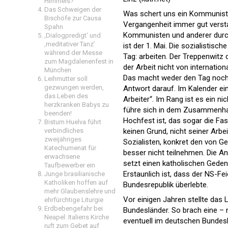
Himmels?
Das Schweigen der
Was schert uns ein Kommunisten
Bischöfe zur Causa
Vergangenheit immer gut versta
Spahn
Kommunisten und anderer durch
‚Dialogpredigt‘ und
‚meditativer Tanz’
ist der 1. Mai. Die sozialistisc
während der Messe
Tag: arbeiten. Der Treppenwitz
zum Magdalenenfest in
der Arbeit nicht von internatio
München
Das macht weder den Tag noch 
Leihmutter soll
gezwungen werden,
Antwort darauf. Im Kalender ei
das Leben des
Arbeiter“. Im Rang ist es ein n
herzkranken Babys zu
führe sich in dem Zusammenhang
beenden!
Hochfest ist, das sogar die Fas
Bistum Huelva führt
verbindliches
keinen Grund, nicht seiner Ar
zweijähriges
Sozialisten, konkret den von G
Katechumenat für
besser nicht teilnehmen. Die An
erwachsene
setzt einen katholischen Gede
Taufbewerber ein
Erstaunlich ist, dass der NS-Fe
Junge brasilianische
Katholiken hoffen auf
Bundesrepublik überlebte.
mehr Glaubenslehre und
Vor einigen Jahren stellte das 
ehrfürchtige Liturgie
Erdbebengefahr bei
Bundesländer. So brach eine – 
Neapel: Italiens Kirche
eventuell im deutschen Bundes
ruft zum Gebet auf