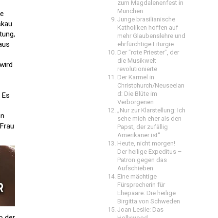
zum Magdalenenfest in
München
de
Junge brasilianische
skau
Katholiken hoffen auf
tung,
mehr Glaubenslehre und
aus
ehrfürchtige Liturgie
Der "rote Priester", der
die Musikwelt
wird
revolutionierte
Der Karmel in
Christchurch/Neuseelan
d: Die Blüte im
 Es
Verborgenen
„Nur zur Klarstellung: Ich
nn
sehe mich eher als den
 Frau
Papst, der zufällig
Amerikaner ist“
Heute, nicht morgen!
Der heilige Expeditus –
Patron gegen das
Aufschieben
Eine mächtige
Fürsprecherin für
Ehepaare: Die heilige
Birgitta von Schweden
Joan Leslie: Das
o der
Hollywood-