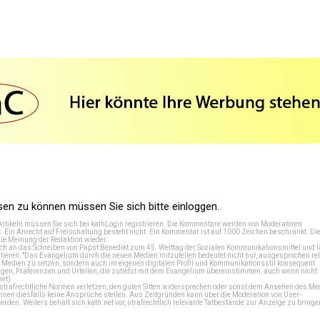
n zu können müssen Sie sich bitte einloggen.
Artikeln müssen Sie sich bei
kathLogin registrieren
. Die Kommentare werden von Moderatoren
t. Ein Anrecht auf Freischaltung besteht nicht. Ein Kommentar ist auf 1000 Zeichen beschränkt. Di
e Meinung der Redaktion wieder.
 an das Schreiben von Papst Benedikt zum 45. Welttag der Sozialen Kommunikationsmittel und lä
tieren: "Das Evangelium durch die neuen Medien mitzuteilen bedeutet nicht nur, ausgesprochen rel
en Medien zu setzen, sondern auch im eigenen digitalen Profil und Kommunikationsstil konsequent
en, Präferenzen und Urteilen, die zutiefst mit dem Evangelium übereinstimmen, auch wenn nicht
net
)
e strafrechtliche Normen verletzen, den guten Sitten widersprechen oder sonst dem Ansehen des M
önnen diesfalls keine Ansprüche stellen. Aus Zeitgründen kann über die Moderation von User-
en. Weiters behält sich kath.net vor, strafrechtlich relevante Tatbestände zur Anzeige zu bringe