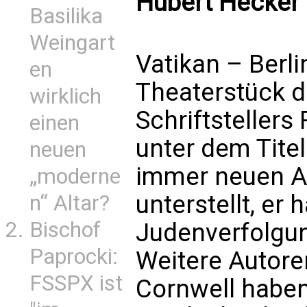
Hubert Hecker
Basilika
Weingart
Vatikan – Berli
en
Theaterstück 
wirklich
Schriftsteller
einen
unter dem Titel 
neuen
immer neuen An
„moderne
unterstellt, er
n“ Altar?
Bischof
Judenverfolgun
Paprocki:
Weitere Autor
FSSPX ist
Cornwell habe