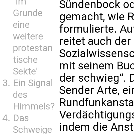
"im
Sündenbock ode
Grunde
gemacht, wie R
eine
formulierte. A
weitere
reitet auch de
protestan
Sozialwissensch
tische
mit seinem Buc
Sekte"
der schwieg“. 
Ein Signal
Sender Arte, ei
des
Rundfunkanstalt
Himmels?
Verdächtigung
Das
indem die Ansta
Schweige