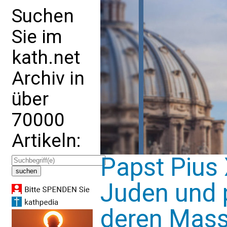
Suchen
Sie im
kath.net
Archiv in
über
70000
Artikeln:
Papst Pius X
Juden und p
deren Mas