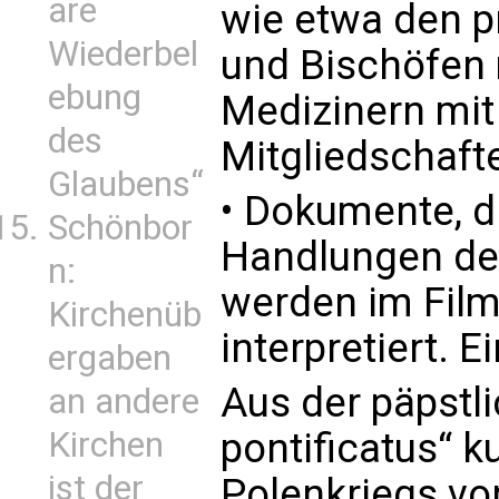
are
wie etwa den p
Wiederbel
und Bischöfen 
ebung
Medizinern mit
des
Mitgliedschaft
Glaubens“
• Dokumente, di
Schönbor
Handlungen de
n:
werden im Film 
Kirchenüb
interpretiert. Ei
ergaben
Aus der päpstl
an andere
Kirchen
pontificatus“ 
ist der
Polenkriegs von