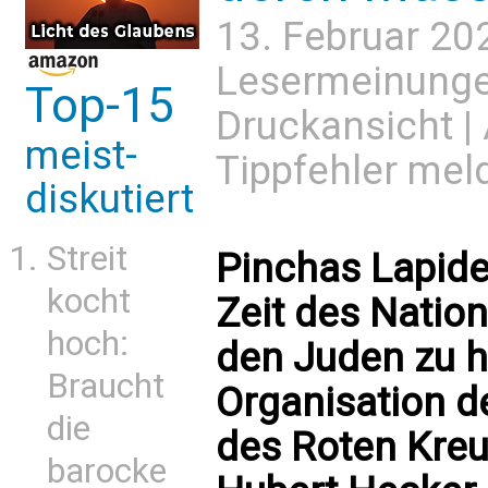
13. Februar 20
Lesermeinung
Top-15
Druckansicht
|
meist-
Tippfehler mel
diskutiert
Streit
Pinchas Lapide:
kocht
Zeit des Natio
hoch:
den Juden zu h
Braucht
Organisation d
die
des Roten Kre
barocke