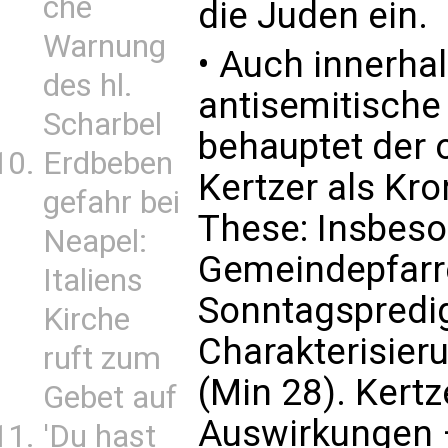
che
die Juden ein.
Warnung
• Auch innerhal
des hl.
antisemitische
Scharbel
behauptet der 
Erdbeben
Kertzer als Kr
gefahr bei
These: Insbeso
Neapel:
Gemeindepfarre
Italiens
Sonntagspredig
Kirche
Charakterisier
ruft zum
(Min 28). Kert
Gebet auf
Auswirkungen – 
'Du hast