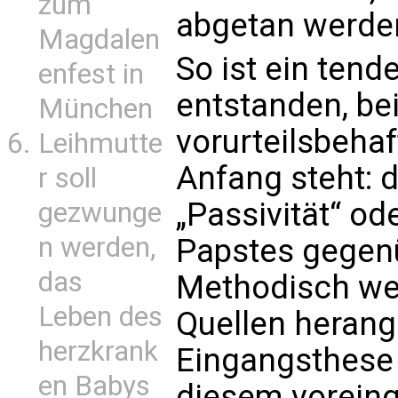
zum
abgetan werden
Magdalen
So ist ein tend
enfest in
entstanden, be
München
vorurteilsbeha
Leihmutte
Anfang steht: 
r soll
„Passivität“ o
gezwunge
n werden,
Papstes gegen
das
Methodisch we
Leben des
Quellen herang
herzkrank
Eingangsthese i
en Babys
diesem vorei