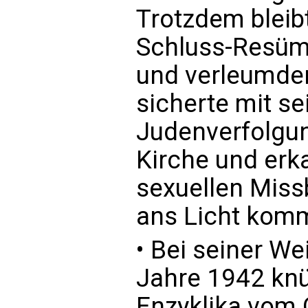
Trotzdem bleib
Schluss-Resüm
und verleumder
sicherte mit s
Judenverfolgun
Kirche und erka
sexuellen Missb
ans Licht komm
• Bei seiner W
Jahre 1942 knü
Enzyklika vom