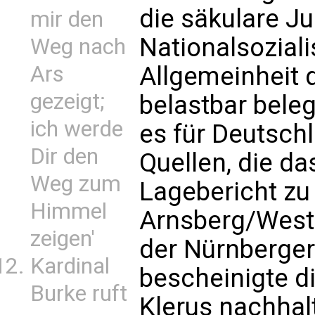
die säkulare J
mir den
Nationalsoziali
Weg nach
Ars
Allgemeinheit 
gezeigt;
belastbar bele
ich werde
es für Deutsch
Dir den
Quellen, die da
Weg zum
Lagebericht zu
Himmel
Arnsberg/Westf
zeigen'
der Nürnberger
Kardinal
bescheinigte d
Burke ruft
Klerus nachhal