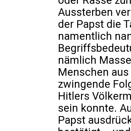
oder Rasse zum
Aussterben ver
der Papst die T
namentlich nan
Begriffsbedeut
nämlich Masse
Menschen aus r
zwingende Folg
Hitlers Völker
sein konnte. Au
Papst ausdrück