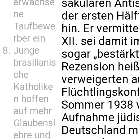
erwachse
säkularen Anti
ne
der ersten Häl
Taufbewe
hin. Er vermitt
rber ein
XII. sei damit
Junge
sogar „bestärkt
brasilianis
Rezension heiß
che
verweigerten au
Katholike
Flüchtlingskon
n hoffen
Sommer 1938 vi
auf mehr
Aufnahme jüdis
Glaubensl
Deutschland mi
ehre und