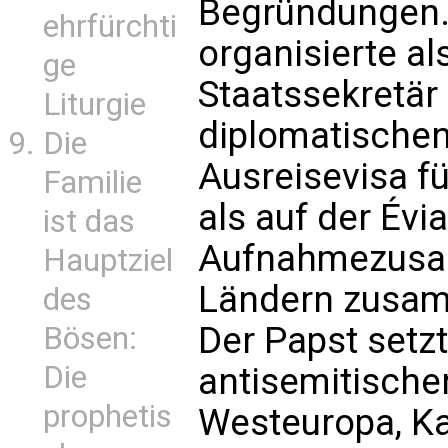
Begründungen. 
ehrfürchti
organisierte al
ge
Staatssekretär
Liturgie
diplomatische
Die
Ausreisevisa f
Familie
als auf der Év
ist das
Aufnahmezusag
Hauptziel
Ländern zusa
des
Der Papst setz
Bösen:
Die
antisemitische
prophetis
Westeuropa, Ka