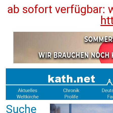
ab sofort verfügbar: 
ht
Suche