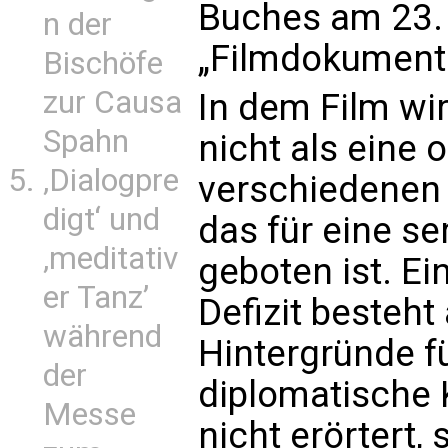
Buches am 23.
n der
„Filmdokumenta
Bischöfe
zur Causa
In dem Film w
Spahn
nicht als eine 
‚Dialogpre
verschiedenen 
digt‘ und
das für eine s
‚meditativ
geboten ist. Ei
er Tanz’
Defizit besteht
während
Hintergründe fü
der
diplomatische
Messe
nicht erörtert, 