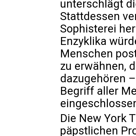
unterschlägt d
Stattdessen ver
Sophisterei he
Enzyklika würde
Menschen postu
zu erwähnen, d
dazugehören – 
Begriff aller 
eingeschlosse
Die New York T
päpstlichen Pro