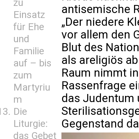
zu
antisemische R
Einsatz
„Der niedere Kl
für Ehe
vor allem den
und
Blut des Natio
Familie
als areligiös 
auf – bis
Raum nimmt in 
zum
Rassenfrage e
Martyriu
das Judentum 
m
Sterilisationsg
Die
Gegenstand da
Liturgie:
das Gebet