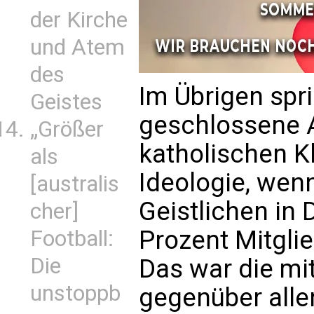
der Kirche
und Atem
des
Im Übrigen spri
Geistes
geschlossene 
„Größer
katholischen K
als
Ideologie, wen
[australis
Geistlichen in 
cher]
Prozent Mitgli
Football:
Die
Das war die mi
unstoppb
gegenüber all