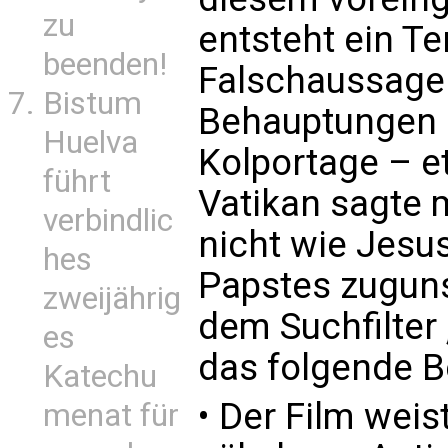
zu
entsteht ein T
beenden!
Falschaussage
Bistum
Behauptungen 
Huelva
Kolportage – e
führt
Vatikan sagte 
verbindlic
nicht wie Jesus
hes
Papstes zuguns
zweijährig
dem Suchfilter 
es
das folgende Be
Katechu
• Der Film weis
menat für