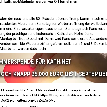
h kath.net-Mitarbeiter werden vor Ort teilnehmen
 aber der neue und alte US-Präsident Donald Trump kommt nach ein
Präsidenten Macron am Samstag zur Wiedereröffnung der weltbekan
 mir eine Ehre, anzukündigen, dass ich am Samstag nach Paris reise
ung der prächtigen und historischen Kathedrale Notre-Dame
Montag bei Truth Social mit. Damit wird Paris seine erste Auslandsre
mber sein. Die Wiedereröffnungsfeiern sollen am 7. und 8. Dezemb
-Mitarbeiter werden dabei sein.
st kommt nicht - Aber US-Präsident Donald Trump kommt zur
tre-Dame nach Paris UND
https://t.co/rkqCgiF7b6
wird auch dabei
kPOgK2
pic.twitter.com/0VZqL5e5M5