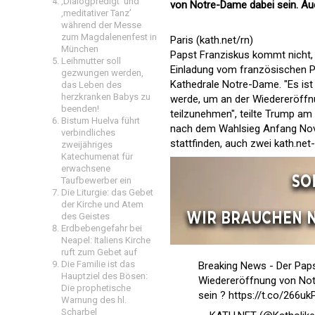
‚Dialogpredigt‘ und
von Notre-Dame dabei sein. Auc
‚meditativer Tanz’
während der Messe
zum Magdalenenfest in
Paris (kath.net/rn)
München
Papst Franziskus kommt nicht,
Leihmutter soll
Einladung vom französischen 
gezwungen werden,
Kathedrale Notre-Dame. "Es ist
das Leben des
herzkranken Babys zu
werde, um an der Wiedereröffn
beenden!
teilzunehmen", teilte Trump am 
Bistum Huelva führt
nach dem Wahlsieg Anfang Nove
verbindliches
stattfinden, auch zwei kath.net
zweijähriges
Katechumenat für
erwachsene
Taufbewerber ein
Die Liturgie: das Gebet
der Kirche und Atem
des Geistes
Erdbebengefahr bei
Neapel: Italiens Kirche
ruft zum Gebet auf
Die Familie ist das
Breaking News - Der Pap
Hauptziel des Bösen:
Wiedereröffnung von No
Die prophetische
sein ?
https://t.co/266u
Warnung des hl.
Scharbel