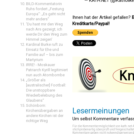
— KATH.NET (@Katholik
BILD-Kommentatorin
Ruhs fordert „Festung
Europa“: „Es geht nicht
Ihnen hat der Artikel gefallen?
B
mehr anders“
Kreditkarte/Paypal!
'Du hast mir den Weg
nach Ars gezeigt; ich
werde Dir den Weg zum
Himmel zeigen'
Kardinal Burke ruft zu
Einsatz für Ehe und
Familie auf – bis zum
Martyrium
IRRE! - Moskauer
Patriarch Kyrill legitimiert
nun auch Atombombe
„Größer als
[australischer] Football:
Die unstoppbare
Wiederbelebung des
Glaubens“
Schönborn:
Lesermeinungen
Kirchenübergaben an
andere Kirchen ist der
Um selbst Kommentare verfasse
richtige Weg
Für die Kommentiermöglichkeit von kath.net-
stichprobenartig überprüft und freigeschalte
Kommentare geben nicht notwendigerweise di