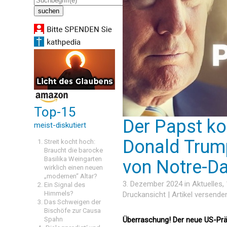
Top-15
Der Papst ko
meist-diskutiert
Donald Trum
Streit kocht hoch:
Braucht die barocke
Basilika Weingarten
von Notre-D
wirklich einen neuen
„modernen“ Altar?
3. Dezember 2024 in
Aktuelles
,
Ein Signal des
Himmels?
Druckansicht
|
Artikel versende
Das Schweigen der
Bischöfe zur Causa
Spahn
Überraschung! Der neue US-Prä