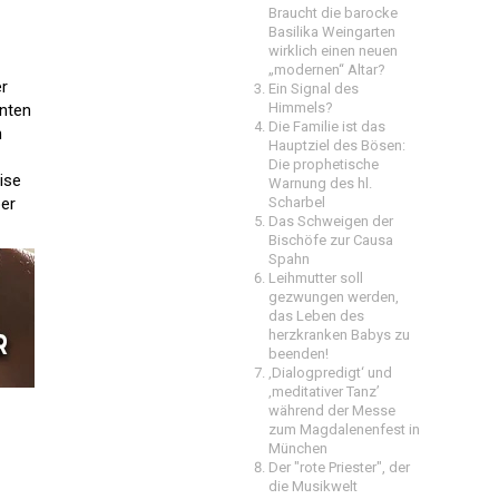
Braucht die barocke
Basilika Weingarten
wirklich einen neuen
„modernen“ Altar?
er
Ein Signal des
Himmels?
nten
Die Familie ist das
n
Hauptziel des Bösen:
Die prophetische
ise
Warnung des hl.
er
Scharbel
Das Schweigen der
Bischöfe zur Causa
Spahn
Leihmutter soll
gezwungen werden,
das Leben des
herzkranken Babys zu
beenden!
‚Dialogpredigt‘ und
‚meditativer Tanz’
während der Messe
zum Magdalenenfest in
München
Der "rote Priester", der
die Musikwelt