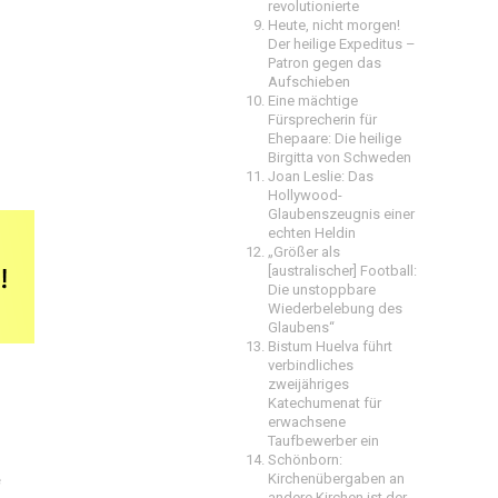
revolutionierte
Heute, nicht morgen!
Der heilige Expeditus –
Patron gegen das
Aufschieben
Eine mächtige
Fürsprecherin für
Ehepaare: Die heilige
Birgitta von Schweden
Joan Leslie: Das
Hollywood-
Glaubenszeugnis einer
echten Heldin
„Größer als
[australischer] Football:
Die unstoppbare
Wiederbelebung des
Glaubens“
Bistum Huelva führt
verbindliches
zweijähriges
Katechumenat für
erwachsene
Taufbewerber ein
Schönborn:
Kirchenübergaben an
e
andere Kirchen ist der