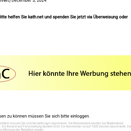
enNet)
December 3, 2024
itte helfen Sie kath.net und spenden Sie jetzt via Überweisung oder
n zu können müssen Sie sich bitte einloggen.
Artikeln müssen Sie sich bei
kathLogin registrieren
. Die Kommentare werden von Moderatoren
t. Ein Anrecht auf Freischaltung besteht nicht. Ein Kommentar ist auf 1000 Zeichen beschränkt. Di
e Meinung der Redaktion wieder.