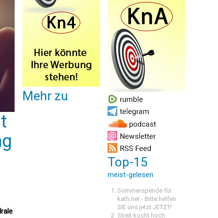
Mehr zu
t
ng
Top-15
meist-gelesen
Sommerspende für
kath.net - Bitte helfen
SIE uns jetzt JETZT!
rale
Streit kocht hoch: