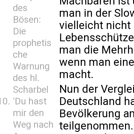
Machbaren ist 
des
man in der Slo
Bösen:
vielleicht nich
Die
Lebensschütze
prophetis
man die Mehrhe
che
wenn man eine 
Warnung
macht.
des hl.
Nun der Vergle
Scharbel
Deutschland ha
'Du hast
Bevölkerung a
mir den
Weg nach
teilgenommen. 