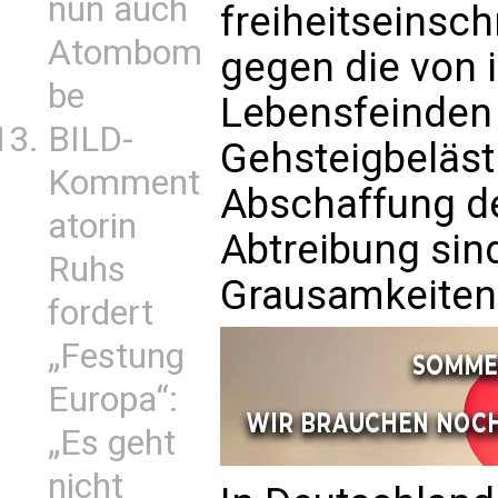
nun auch
freiheitseins
Atombom
gegen die von 
be
Lebensfeinden 
BILD-
Gehsteigbeläst
Komment
Abschaffung d
atorin
Abtreibung sin
Ruhs
Grausamkeiten
fordert
„Festung
Europa“:
„Es geht
nicht