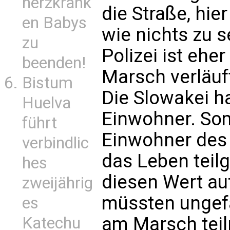
herzkrank
die Straße, hier
en Babys
wie nichts zu 
zu
Polizei ist ehe
beenden!
Marsch verläuf
Bistum
Die Slowakei ha
Huelva
Einwohner. Som
führt
Einwohner des
verbindlic
das Leben tei
hes
diesen Wert au
zweijährig
müssten ungef
es
am Marsch teil
Katechu