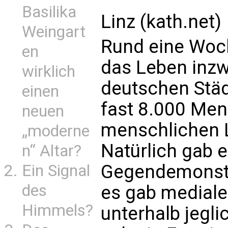
Basilika
Linz (kath.net)
Weingart
Rund eine Woch
en
das Leben inzw
wirklich
deutschen Stä
einen
fast 8.000 Men
neuen
menschlichen L
„moderne
Natürlich gab 
n“ Altar?
Gegendemonstr
Ein Signal
des
es gab mediale
Himmels?
unterhalb jegli