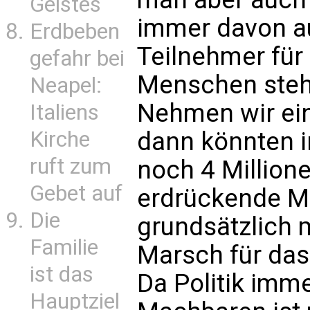
Geistes
immer davon a
Erdbeben
Teilnehmer für
gefahr bei
Menschen steht
Neapel:
Nehmen wir ein
Italiens
Kirche
dann könnten i
ruft zum
noch 4 Million
Gebet auf
erdrückende Me
Die
grundsätzlich 
Familie
Marsch für da
ist das
Da Politik imm
Hauptziel