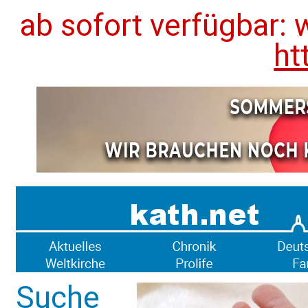
ab sofort verfügbar: 
ht
Suche