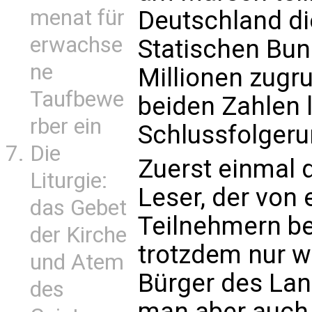
menat für
Deutschland di
erwachse
Statischen Bu
ne
Millionen zugru
Taufbewe
beiden Zahlen l
rber ein
Schlussfolgeru
Die
Zuerst einmal d
Liturgie:
Leser, der von 
das Gebet
Teilnehmern be
der Kirche
trotzdem nur w
und Atem
Bürger des La
des
man aber auch