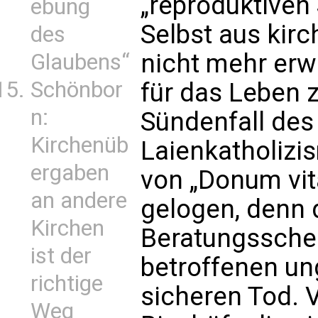
„reproduktiven
ebung
Selbst aus kir
des
nicht mehr erw
Glaubens“
Schönbor
für das Leben
n:
Sündenfall des
Kirchenüb
Laienkatholizi
ergaben
von „Donum vit
an andere
gelogen, denn 
Kirchen
Beratungssche
ist der
betroffenen u
richtige
sicheren Tod. 
Weg