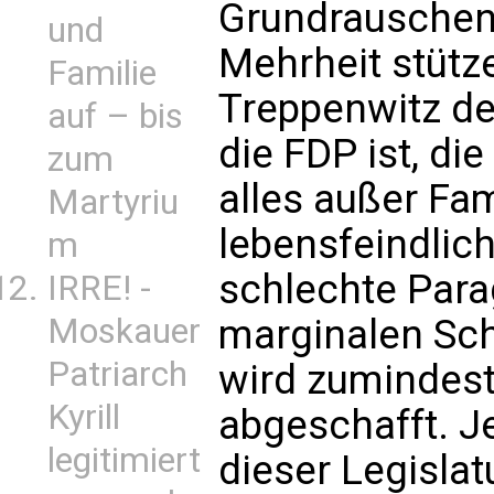
Grundrauschen 
und
Mehrheit stütze
Familie
Treppenwitz de
auf – bis
die FDP ist, di
zum
alles außer Fami
Martyriu
lebensfeindlic
m
schlechte Para
IRRE! -
Moskauer
marginalen Sch
Patriarch
wird zumindest
Kyrill
abgeschafft. Je
legitimiert
dieser Legislat