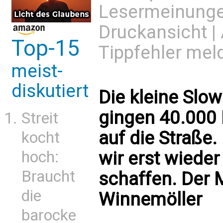
Lesermeinung
Druckansicht
|
Top-15
Tippfehler mel
meist-
diskutiert
Die kleine Slow
gingen 40.000
Streit
auf die Straße
kocht
hoch:
wir erst wieder
Braucht
schaffen. Der 
die
Winnemöller
barocke