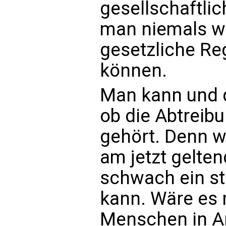
gesellschaftlic
man niemals wi
gesetzliche R
können.
Man kann und d
ob die Abtreib
gehört. Denn w
am jetzt gelte
schwach ein st
kann. Wäre es n
Menschen in Ar