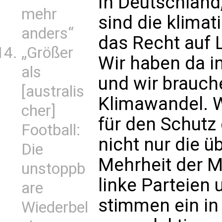
In Deutschland
mehr
sind die klima
anders“
das Recht auf 
„Größer
Wir haben da in
als
und wir brauche
[australis
Klimawandel. W
cher]
für den Schutz 
Football:
nicht nur die 
Die
Mehrheit der M
unstoppb
linke Parteien 
are
stimmen ein in
Wiederbel