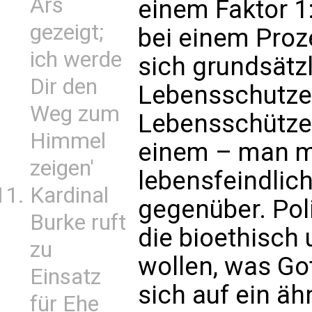
Ars
einem Faktor 1
gezeigt;
bei einem Proz
ich werde
sich grundsätz
Dir den
Lebensschutzes 
Weg zum
Lebensschützer
Himmel
einem – man mu
zeigen'
lebensfeindlic
Kardinal
gegenüber. Poli
Burke ruft
die bioethisch 
zu
wollen, was Go
Einsatz
sich auf ein ä
für Ehe