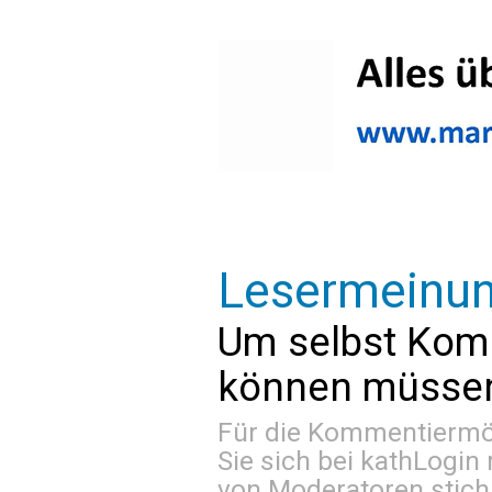
Lesermeinu
Um selbst Kom
können müssen 
Für die Kommentiermög
Sie sich bei
kathLogin 
von Moderatoren stich