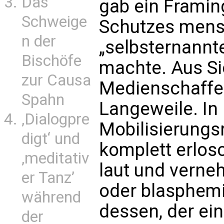
Das
gab ein Framin
Schweige
Schutzes mens
n der
„selbsternannt
Bischöfe
machte. Aus Si
zur Causa
Medienschaffe
Spahn
Langeweile. In B
‚Dialogpre
Mobilisierungs
digt‘ und
komplett erlos
‚meditativ
laut und verne
er Tanz’
oder blasphemi
während
dessen, der ei
der