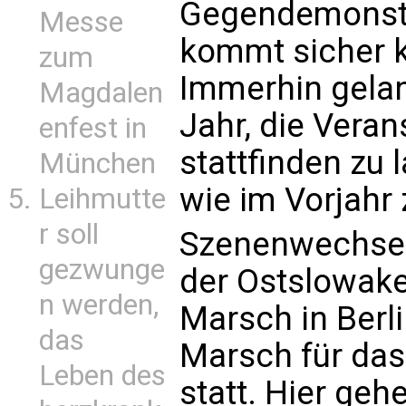
Gegendemonstr
Messe
kommt sicher k
zum
Immerhin gelan
Magdalen
Jahr, die Veran
enfest in
stattfinden zu
München
wie im Vorjahr
Leihmutte
r soll
Szenenwechsel.
gezwunge
der Ostslowake
n werden,
Marsch in Berli
das
Marsch für das
Leben des
statt. Hier ge