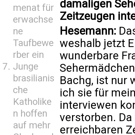
damaligen Seh
menat für
Zeitzeugen int
erwachse
Hesemann:
Das
ne
weshalb jetzt E
Taufbewe
rber ein
wunderbare Fra
Junge
Sehermädchen 
brasilianis
Bachg, ist nur
che
ich sie für me
Katholike
interviewen kon
n hoffen
verstorben. Da 
auf mehr
erreichbaren Z