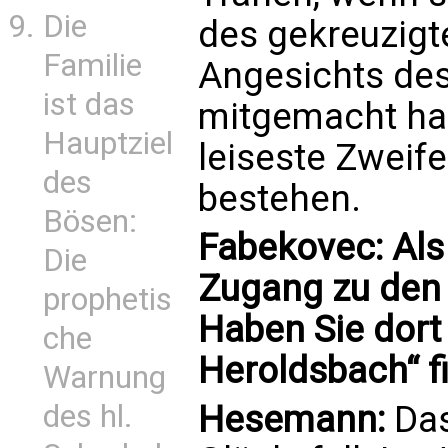
Die
des gekreuzigt
Familie
Angesichts des
ist das
mitgemacht hab
Hauptziel
leiseste Zweif
des
bestehen.
Bösen:
Fabekovec: Als
Die
Zugang zu den 
prophetis
Haben Sie dort
che
Heroldsbach“ 
Warnung
des hl.
Hesemann:
Das