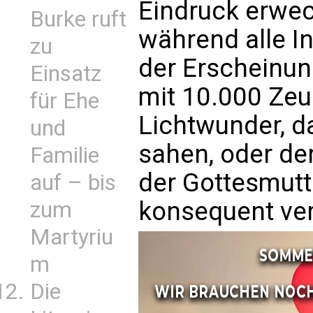
Eindruck erwec
Burke ruft
während alle In
zu
der Erscheinu
Einsatz
mit 10.000 Zeu
für Ehe
Lichtwunder, 
und
sahen, oder de
Familie
der Gottesmutt
auf – bis
konsequent ve
zum
Martyriu
m
Die