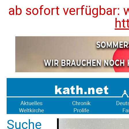
ab sofort verfügbar: 
ht
Suche