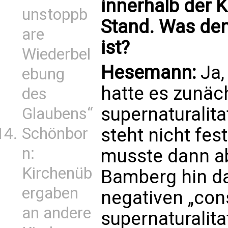
innerhalb der 
unstoppb
Stand. Was den
are
ist?
Wiederbel
Hesemann:
Ja,
ebung
hatte es zunäc
des
supernaturalita
Glaubens“
Schönbor
steht nicht fest
n:
musste dann ab
Kirchenüb
Bamberg hin da
ergaben
negativen „con
an andere
supernaturalitat