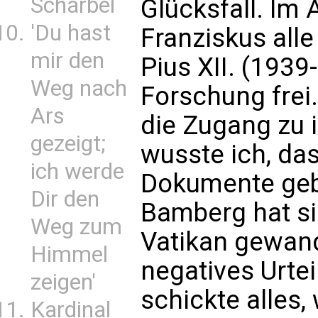
Scharbel
Glücksfall. Im 
'Du hast
Franziskus alle
mir den
Pius XII. (1939
Weg nach
Forschung frei.
Ars
die Zugang zu i
gezeigt;
wusste ich, da
ich werde
Dokumente geb
Dir den
Bamberg hat si
Weg zum
Vatikan gewandt
Himmel
negatives Urtei
zeigen'
schickte alles,
Kardinal