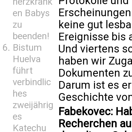
Protokolle und 
herzkrank
Erscheinungen 
en Babys
keine gut lesb
zu
Ereignisse bis 
beenden!
Bistum
Und viertens sc
Huelva
haben wir Zuga
führt
Dokumenten zu
verbindlic
Darum ist es er
hes
Geschichte von
zweijährig
Fabekovec: Ha
es
Recherchen au
Katechu