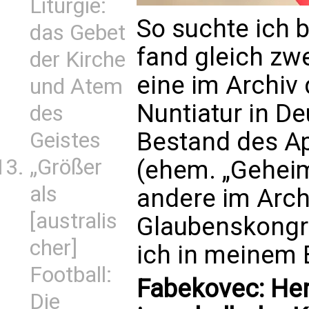
Liturgie:
So suchte ich 
das Gebet
fand gleich zw
der Kirche
eine im Archiv
und Atem
Nuntiatur in D
des
Bestand des Ap
Geistes
„Größer
(ehem. „Geheim
als
andere im Arch
[australis
Glaubenskongre
cher]
ich in meinem 
Football:
Fabekovec: Her
Die