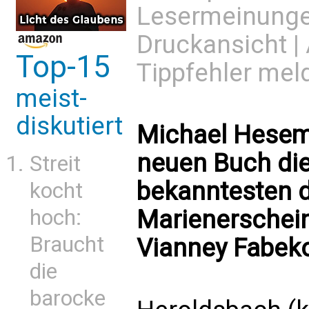
Lesermeinung
Druckansicht
|
Top-15
Tippfehler mel
meist-
diskutiert
Michael Hesem
neuen Buch die
Streit
bekanntesten 
kocht
hoch:
Marienerschein
Braucht
Vianney Fabek
die
barocke