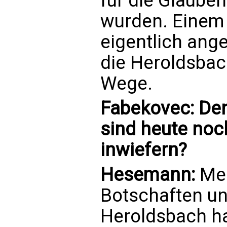
für die Glauben
wurden. Einem „
eigentlich ange
die Heroldsbach
Wege.
Fabekovec: Den
sind heute noch
inwiefern?
Hesemann:
Meh
Botschaften un
Heroldsbach ha