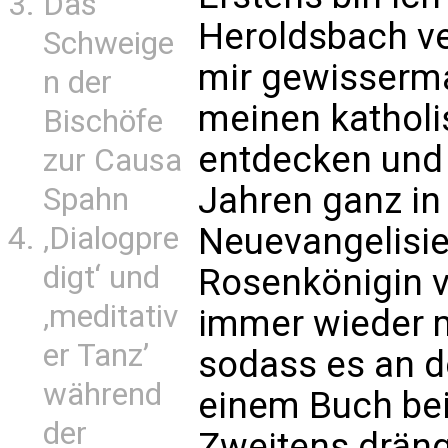
Das
Heroldsbach ve
Schweige
mir gewisserm
n der
meinen katholi
Bischöfe
entdecken und
zur Causa
Jahren ganz in
Spahn
‚Dialogpre
Neuevangelisier
digt‘ und
Rosenkönigin 
‚meditativ
immer wieder m
er Tanz’
sodass es an de
während
einem Buch bei
der
Zweitens dräng