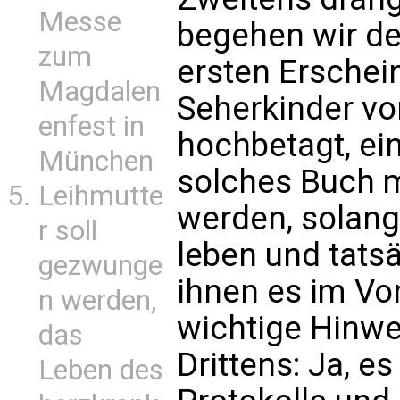
Messe
begehen wir de
zum
ersten Erschei
Magdalen
Seherkinder vo
enfest in
hochbetagt, ein
München
solches Buch 
Leihmutte
werden, solan
r soll
leben und tats
gezwunge
ihnen es im Vo
n werden,
wichtige Hinwe
das
Drittens: Ja, e
Leben des