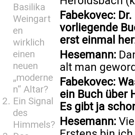
Heroldsbach (k
Basilika
Fabekovec: Dr
Weingart
vorliegende Buc
en
erst einmal he
wirklich
Hesemann:
Dan
einen
neuen
alt man geworde
„moderne
Fabekovec: Was
n“ Altar?
ein Buch über 
Ein Signal
Es gibt ja scho
des
Hesemann:
Vie
Himmels?
Erstens bin ich