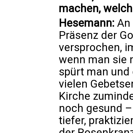
machen, welch
Hesemann:
An 
Präsenz der Go
versprochen, i
wenn man sie n
spürt man und 
vielen Gebetse
Kirche zuminde
noch gesund –
tiefer, praktiz
der Rosenkranz