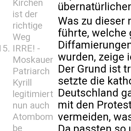
Kirchen
übernatürlichen
ist der
Was zu dieser 
richtige
führte, welche
Weg
Diffamierungen
IRRE! -
wurden, zeige 
Moskauer
Der Grund ist t
Patriarch
setzte die kath
Kyrill
Deutschland g
legitimiert
mit den Protest
nun auch
vermeiden, was
Atombom
Da passten so 
be