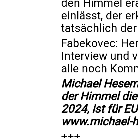
den Himmel era
einlässt, der e
tatsächlich de
Fabekovec: Her
Interview und v
alle noch Kom
Michael Hesem
der Himmel die 
2024, ist für EU
www.michael-
+++