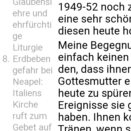
Glaubensl
1949-52 noch z
ehre und
eine sehr sch
ehrfürchti
diesen heute 
ge
Meine Begegnu
Liturgie
einfach keinen
Erdbeben
den, dass ihne
gefahr bei
Gottesmutter er
Neapel:
heute zu spüren
Italiens
Ereignisse sie
Kirche
ruft zum
haben. Ihnen 
Gebet auf
Tränen, wenn s