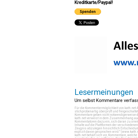
Kreditkarte/Paypal!
Lesermeinungen
Um selbst Kommentare verfasse
Für die Kommentiermöglichkeit von kath.net-
stichprobenartig überprüft und freigeschalte
Kommentare geben nicht notwendigerweise di
kath.net verweist in dem Zusammenhang auch
Kommentatoren dazu ein, sich daran zu orien
Inhalte auf die Plattformen der verschieden
Zeugnis abzulegen hinsichtlich Entscheidung
explizit davon gesprochen wird." (
www.kath.
kath.net behält sich vor, Kommentare, welch