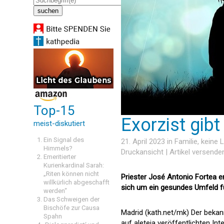
Top-15
Exorzist gibt
meist-diskutiert
Ein Signal des
21. April 2023 in
Familie
, keine
Himmels?
Druckansicht
|
Artikel versende
Emeritierter
Kurienkardinal Sarah:
„Riten können nicht
Priester José Antonio Fortea em
willkürlich abgeschafft
sich um ein gesundes Umfeld f
werden“
Das Schweigen der
Bischöfe zur Causa
Madrid (kath.net/mk) Der bekan
Spahn
auf aleteia veröffentlichten In