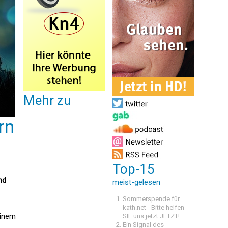
Mehr zu
rn
Top-15
nd
meist-gelesen
Sommerspende für
kath.net - Bitte helfen
einem
SIE uns jetzt JETZT!
Ein Signal des