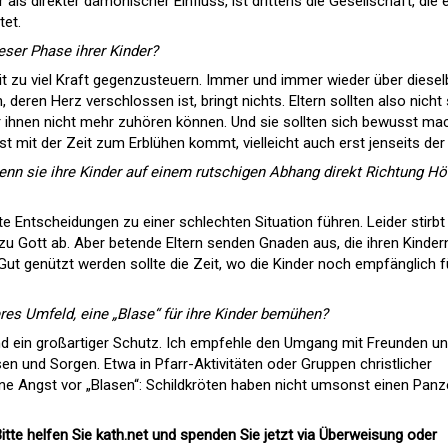
als direkter dämonischer Einfluss, ist drittens die Gesellschaft, die 
et.
eser Phase ihrer Kinder?
 mit zu viel Kraft gegenzusteuern. Immer und immer wieder über diese
 deren Herz verschlossen ist, bringt nichts. Eltern sollten also nicht
er ihnen nicht mehr zuhören können. Und sie sollten sich bewusst ma
 mit der Zeit zum Erblühen kommt, vielleicht auch erst jenseits der
nn sie ihre Kinder auf einem rutschigen Abhang direkt Richtung Hö
e Entscheidungen zu einer schlechten Situation führen. Leider stirbt
 Gott ab. Aber betende Eltern senden Gnaden aus, die ihren Kinder
 Gut genützt werden sollte die Zeit, wo die Kinder noch empfänglich f
eres Umfeld, eine „Blase“ für ihre Kinder bemühen?
nd ein großartiger Schutz. Ich empfehle den Umgang mit Freunden u
en und Sorgen. Etwa in Pfarr-Aktivitäten oder Gruppen christlicher
e Angst vor „Blasen“: Schildkröten haben nicht umsonst einen Panze
itte helfen Sie kath.net und spenden Sie jetzt via Überweisung oder