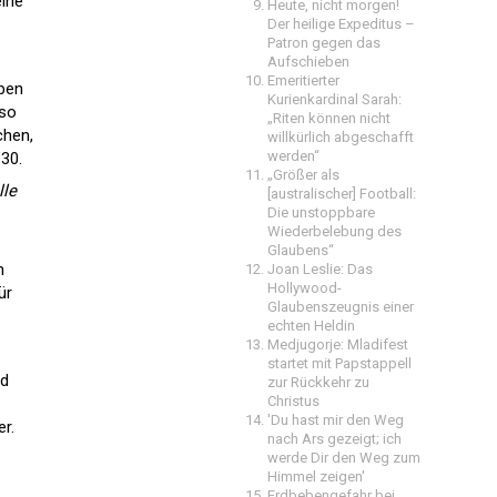
eine
Heute, nicht morgen!
Der heilige Expeditus –
Patron gegen das
Aufschieben
Emeritierter
lben
Kurienkardinal Sarah:
 so
„Riten können nicht
chen,
willkürlich abgeschafft
werden“
 30.
„Größer als
lle
[australischer] Football:
Die unstoppbare
Wiederbelebung des
Glaubens“
n
Joan Leslie: Das
Hollywood-
ür
Glaubenszeugnis einer
echten Heldin
Medjugorje: Mladifest
startet mit Papstappell
nd
zur Rückkehr zu
Christus
'Du hast mir den Weg
r.
nach Ars gezeigt; ich
werde Dir den Weg zum
Himmel zeigen'
Erdbebengefahr bei