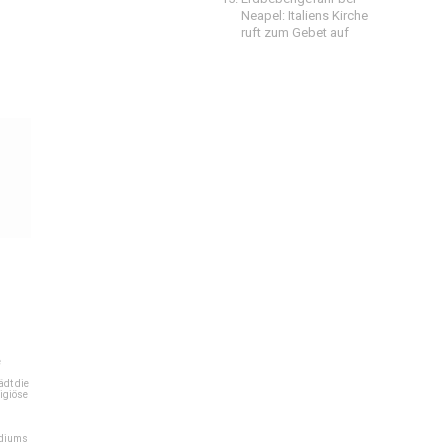
Neapel: Italiens Kirche
ruft zum Gebet auf
e
dt die
igiöse
ediums