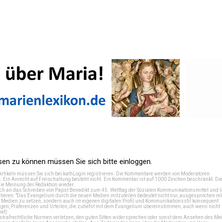
n zu können müssen Sie sich bitte einloggen.
Artikeln müssen Sie sich bei
kathLogin registrieren
. Die Kommentare werden von Moderatoren
t. Ein Anrecht auf Freischaltung besteht nicht. Ein Kommentar ist auf 1000 Zeichen beschränkt. Di
e Meinung der Redaktion wieder.
 an das Schreiben von Papst Benedikt zum 45. Welttag der Sozialen Kommunikationsmittel und lä
tieren: "Das Evangelium durch die neuen Medien mitzuteilen bedeutet nicht nur, ausgesprochen rel
en Medien zu setzen, sondern auch im eigenen digitalen Profil und Kommunikationsstil konsequent
en, Präferenzen und Urteilen, die zutiefst mit dem Evangelium übereinstimmen, auch wenn nicht
net
)
e strafrechtliche Normen verletzen, den guten Sitten widersprechen oder sonst dem Ansehen des M