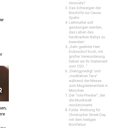
Himmels?
Das Schweigen der
Bischöfe zur Causa
Spahn
he
Leihmutter soll
gezwungen werden,
das Leben des
herzkranken Babys zu
beenden!
„Sehr geehrter Herr
Erzbischof Koch, mit
er
großer Verwunderung
haben wir Ihr Statement
zum CSD…“
‚Dialogpredigt‘ und
‚meditativer Tanz’
während der Messe
zum Magdalenenfest in
München
Der "rote Priester", der
die Musikwelt
revolutionierte
sen,
Fulda: Werbung für
ere
Christopher Street Day
mit dem heiligen
Bonifatius