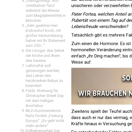
‚Dialogpredigt‘ und
unsicheren oder verzweifelten E
‚meditativer Tanz’
während der Messe
Pater Fortea, welchen Anteil an
zum Magdalenenfest in
Pubertät von einem Tag auf den 
München
„Sehr geehrter Herr
Lebensfreude verschwinden?
Erzbischof Koch, mit
Tatsächlich gibt es mehrere Fak
großer Verwunderung
haben wir Ihr Statement
Zum einen die Hormone. Es ist s
zum CSD…“
hormonellen Veränderung eintret
Die Liturgie: das Gebet
der Kirche und Atem
einfach „ihr Ding machen“, bis
des Geistes
Weise auf.
Leihmutter soll
gezwungen werden,
das Leben des
herzkranken Babys zu
beenden!
Fulda: Werbung für
Christopher Street Day
mit dem heiligen
Bonifatius
BILD-Kommentatorin
Zweitens spielt der Teufel auch
Ruhs fordert „Festung
dass auch er nur das vermag, w
Europa“: „Es geht nicht
Kräfte hinaus in Versuchung ge
mehr anders“
Erdbebengefahr bei