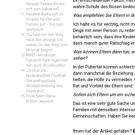
Ein entscheidender Faktor, mehr 
Neapel: Italiens Kirche
wahre Schule des Bösen bedeut
ruft zum Gebet auf
Kardinal Burke ruft zu
Was empfehlen Sie Eltern in di
Einsatz für Ehe und
Ich halte es für wichtig, nicht
Familie auf – bis zum
Martyrium
Dinge mit einer Person zu reden,
'Du hast mir den Weg
beharrlich sein, dass ihre Kind
nach Ars gezeigt; ich
dass manch guter Ratschlag erst
werde Dir den Weg zum
Himmel zeigen'
Was können Eltern dann tun, we
IRRE! - Moskauer
sehen?
Patriarch Kyrill legitimiert
nun auch Atombombe
In der Pubertät können schlecht
„Größer als
dann manchmal die Beziehung zu
[australischer] Football:
helfen, die Hölle zu vermeiden.
Die unstoppbare
Rat und Vorbild der Eltern sind.
Wiederbelebung des
Glaubens“
Sollen sich Eltern um ein sich
Frust beim Klima-
Kleber-Jesuiten
Das ist eine sehr gute Sache u
Familien mit denselben Interess
Gemeinschaften. Haben Sie kein
Ihnen hat der Artikel gefallen?
B