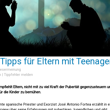
 Tipps für Eltern mit Teenage
 Lesermeinung
n
|
Tippfehler melden
pfiehlt Eltern, nicht mit zu viel Kraft der Pubertät gegenzusteuern u
ür die Kinder zu bemühen.
nte spanische Priester und Exorzist José Antonio Fortea erzählt in 
terview über seine Erfahrungen mit pubertären Jugendlichen und gibt