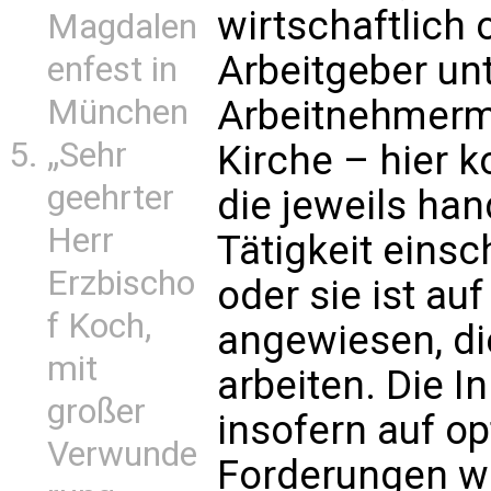
wirtschaftlich 
Magdalen
Arbeitgeber unt
enfest in
München
Arbeitnehmerma
„Sehr
Kirche – hier k
geehrter
die jeweils ha
Herr
Tätigkeit einsc
Erzbischo
oder sie ist auf
f Koch,
angewiesen, die
mit
arbeiten. Die In
großer
insofern auf o
Verwunde
Forderungen w