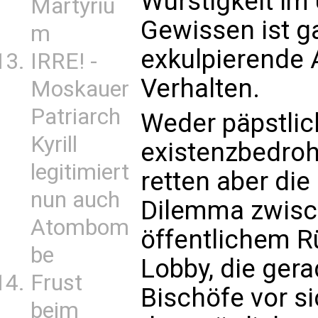
Wurstigkeit i
Martyriu
Gewissen ist g
m
exkulpierende 
IRRE! -
Verhalten.
Moskauer
Patriarch
Weder päpstlic
Kyrill
existenzbedro
legitimiert
retten aber di
nun auch
Dilemma zwisch
Atombom
öffentlichem 
be
Lobby, die gera
Frust
Bischöfe vor s
beim