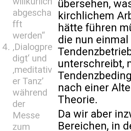
willkürlich
übersehen, was
abgescha
kirchlichem Ar
fft
hätte führen m
werden“
die nun einmal 
‚Dialogpre
Tendenzbetrieb 
digt‘ und
unterschreibt,
‚meditativ
Tendenzbeding
er Tanz’
nach einer Alte
während
Theorie.
der
Da wir aber in
Messe
Bereichen, in d
zum