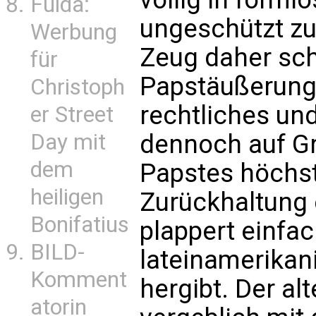
Fulda:
ungeschützt zu
Werbung
Zeug daher schw
für
Papstäußerung 
Christoph
rechtliches un
er Street
Day mit
dennoch auf Gr
dem
Papstes höchs
heiligen
Zurückhaltung 
Bonifatius
plappert einfac
BILD-
lateinamerikan
Komment
hergibt. Der al
atorin