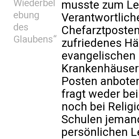
Wiederbel
musste zum Le
ebung
Verantwortlich
des
Chefarztposten
Glaubens“
zufriedenes Hä
evangelischen 
Krankenhäusern
Posten anboten
fragt weder bei
noch bei Religi
Schulen jemand
persönlichen L