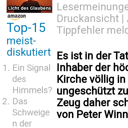
Lesermeinung
Druckansicht
|
Top-15
Tippfehler mel
meist-
diskutiert
Es ist in der Ta
Inhaber der höc
Ein Signal
Kirche völlig i
des
Himmels?
ungeschützt zu
Das
Zeug daher sch
Schweige
von Peter Winn
n der