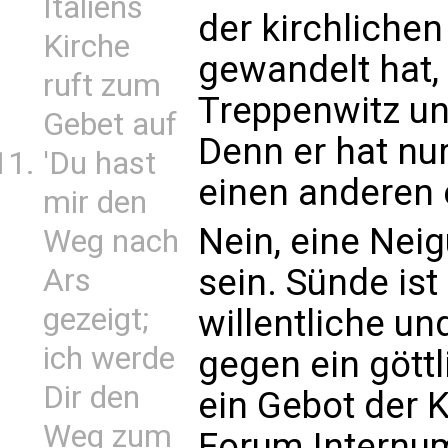
Italiens
der kirchliche
Kirche
gewandelt hat, 
ruft zum
Treppenwitz un
Gebet auf
Denn er hat nu
'Du hast
einen anderen 
mir den
Nein, eine Nei
Weg nach
sein. Sünde ist
Ars
gezeigt;
willentliche un
ich werde
gegen ein gött
Dir den
ein Gebot der K
Weg zum
Forum Internum,