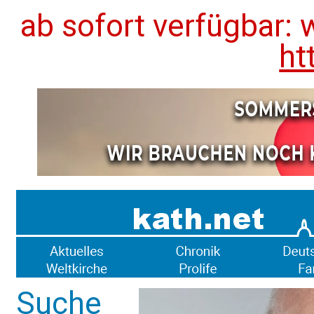
ab sofort verfügbar: 
ht
Suche