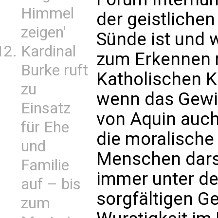
Himmel
der geistlichen
zeigen'
Sünde ist und w
Kardinal
zum Erkennen 
Burke ruft
Katholischen K
zu
wenn das Gew
Einsatz
von Aquin auch
für Ehe
die moralische 
und
Menschen darste
Familie
immer unter de
auf – bis
sorgfältigen G
zum