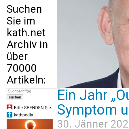
Suchen
Sie im
kath.net
Archiv in
über
70000
Artikeln:
Ein Jahr „O
Symptom un
30. Jänner 202