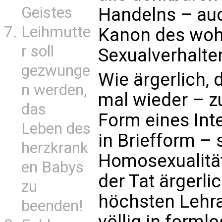
Geistes
Handelns – auc
Leihmutte
Kanon des wohl
r soll
Sexualverhalt
gezwunge
Wie ärgerlich, 
n werden,
mal wieder – z
das
Form eines Int
Leben des
in Briefform –
herzkrank
Homosexualität 
en Babys
der Tat ärgerli
zu
höchsten Lehrau
beenden!
völlig in forml