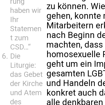
rung
zu können. Wie
haben wir
gehen, konnte 
Ihr
Mitarbeitern er
Statemen
nach Beginn de
t zum
machten, dass 
CSD…“
homosexuelle P
Die
geht um ein Im
Liturgie:
gesamten LGBT
das Gebet
und Handeln de
der Kirche
konkret auch d
und Atem
alle denkbaren
des