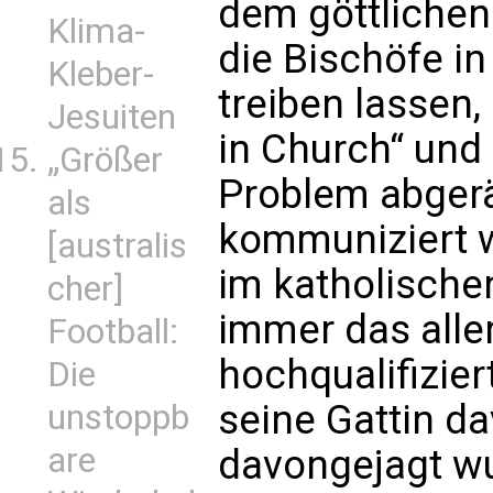
dem göttlichen
Klima-
die Bischöfe in
Kleber-
treiben lassen
Jesuiten
in Church“ und
„Größer
Problem abgerä
als
kommuniziert w
[australis
im katholisch
cher]
immer das alle
Football:
hochqualifizier
Die
seine Gattin da
unstoppb
are
davongejagt wu