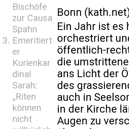
Bischöfe
Bonn (kath.net
zur Causa
Ein Jahr ist es 
Spahn
orchestriert u
Emeritiert
öffentlich-rec
er
die umstrittene 
Kurienkar
ans Licht der Ö
dinal
des grassiere
Sarah:
auch in Seelso
„Riten
können
in der Kirche l
nicht
Augen zu versc