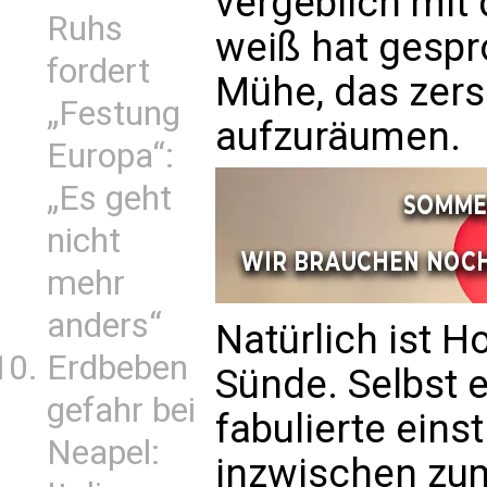
vergeblich mit
Ruhs
weiß hat gespro
fordert
Mühe, das zers
„Festung
aufzuräumen.
Europa“:
„Es geht
nicht
mehr
anders“
Natürlich ist H
Erdbeben
Sünde. Selbst 
gefahr bei
fabulierte eins
Neapel:
inzwischen zu