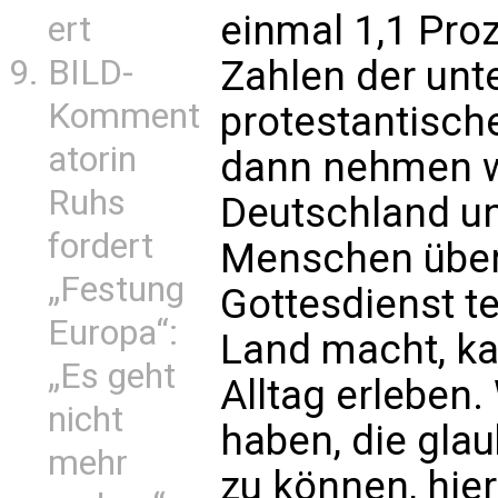
einmal 1,1 Pro
ert
BILD-
Zahlen der unt
Komment
protestantisch
atorin
dann nehmen w
Ruhs
Deutschland un
fordert
Menschen über
„Festung
Gottesdienst t
Europa“:
Land macht, ka
„Es geht
Alltag erleben
nicht
haben, die gl
mehr
zu können, hier