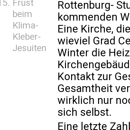
Frust
Rottenburg- St
beim
kommenden Win
Klima-
Eine Kirche, di
Kleber-
wieviel Grad 
Jesuiten
Winter die Hei
Kirchengebäude
Kontakt zur Ges
Gesamtheit ver
wirklich nur n
sich selbst.
Eine letzte Zah