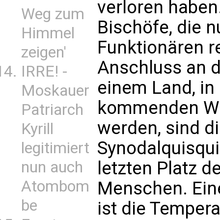
verloren haben.
Weg zum
Bischöfe, die n
Himmel
Funktionären r
zeigen'
Anschluss an di
IRRE! -
einem Land, i
Moskauer
kommenden Wint
Patriarch
werden, sind d
Kyrill
Synodalquisqui
legitimiert
letzten Platz d
nun auch
Atombom
Menschen. Eine
be
ist die Tempera