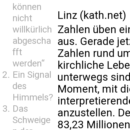
können
Linz (kath.net)
nicht
Zahlen üben ei
willkürlich
aus. Gerade jetz
abgescha
fft
Zahlen rund um
werden“
kirchliche Leb
Ein Signal
unterwegs sind
des
Moment, mit di
Himmels?
interpretieren
Das
anzustellen. De
Schweige
83,23 Millione