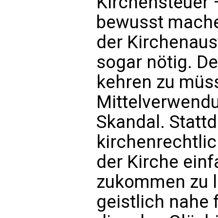
Kirchensteuer
bewusst mache
der Kirchenaust
sogar nötig. D
kehren zu müss
Mittelverwendun
Skandal. Statt
kirchenrechtli
der Kirche ein
zukommen zu l
geistlich nahe 