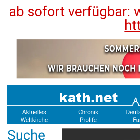
ab sofort verfügbar: 
ht
Suche