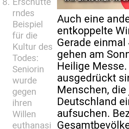
Erschütte
rndes
Auch eine ande
Beispiel
entkoppelte Wir
für die
Gerade einmal 
Kultur des
gehen am Sonnt
Todes:
Heilige Messe.
Seniorin
ausgedrückt si
wurde
Menschen, die 
gegen
Deutschland ei
ihren
aufsuchen. Bez
Willen
Gesamtbevölke
euthanasi