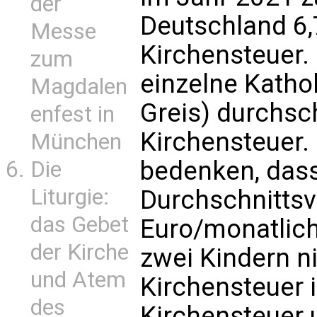
der
Deutschland 6,
Messe
Kirchensteuer. 
zum
einzelne Katho
Magdalen
Greis) durchsch
enfest in
Kirchensteuer.
München
bedenken, dass
Die
Liturgie:
Durchschnittsv
das Gebet
Euro/monatlich 
der Kirche
zwei Kindern n
und Atem
Kirchensteuer 
des
Kirchensteuer u