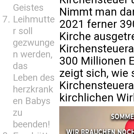
Geistes
Nimmt man dan
Leihmutte
2021 ferner 39
r soll
Kirche ausgetr
gezwunge
Kirchensteuer
n werden,
300 Millionen E
das
zeigt sich, wie
Leben des
Kirchensteuer
herzkrank
kirchlichen Wir
en Babys
zu
beenden!