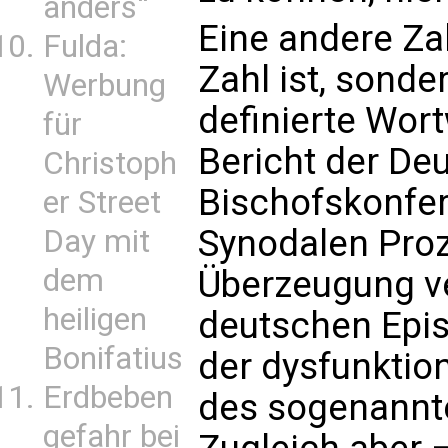
anders“
Eine andere Zah
Fulda:
Zahl ist, sonde
Werbung
definierte Wort
für
Bericht der De
Christoph
Bischofskonfe
er Street
Synodalen Proz
Day mit
dem
Überzeugung ve
heiligen
deutschen Epis
Bonifatius
der dysfunkti
Erdbeben
des sogenannt
gefahr bei