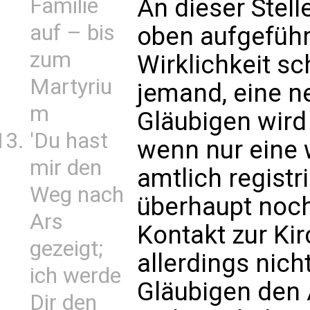
Familie
An dieser Stel
auf – bis
oben aufgeführ
zum
Wirklichkeit sc
Martyriu
jemand, eine n
m
Gläubigen wird
'Du hast
wenn nur eine 
mir den
amtlich registr
Weg nach
überhaupt noc
Ars
Kontakt zur Kir
gezeigt;
allerdings nich
ich werde
Gläubigen den 
Dir den