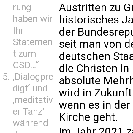
Austritten zu G
rung
haben wir
historisches Ja
Ihr
der Bundesrepu
Statemen
seit man von d
t zum
deutschen Staa
CSD…“
die Christen i
‚Dialogpre
absolute Mehrh
digt‘ und
wird in Zukunf
‚meditativ
wenn es in der
er Tanz’
Kirche geht.
während
Im Jahr 2021 za