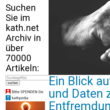
Suchen
Sie im
kath.net
Archiv in
über
70000
Artikeln:
Ein Blick au
und Daten z
Entfremdu