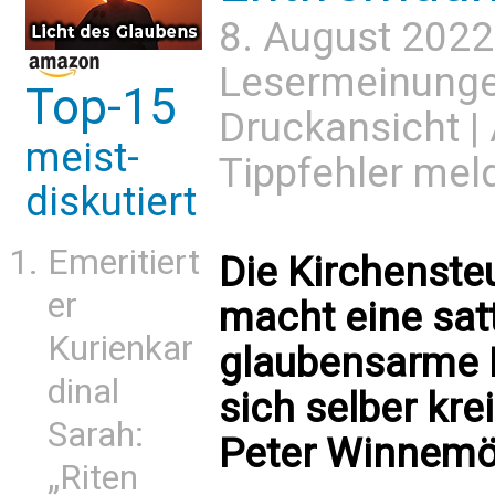
8. August 2022
Lesermeinung
Top-15
Druckansicht
|
meist-
Tippfehler mel
diskutiert
Emeritiert
Die Kirchensteu
er
macht eine satt
Kurienkar
glaubensarme K
dinal
sich selber kre
Sarah:
Peter Winnemö
„Riten