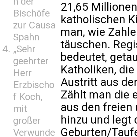
n der
21,65 Millionen
Bischöfe
katholischen K
zur Causa
man, wie Zahle
Spahn
täuschen. Regis
„Sehr
bedeutet, geta
geehrter
Katholiken, di
Herr
Austritt aus de
Erzbischo
Zählt man die 
f Koch,
aus den freien
mit
hinzu und legt
großer
Geburten/Taufen
Verwunde