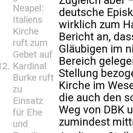
Zugleich aber 
Neapel:
deutsche Episk
Italiens
wirklich zum H
Kirche
Bericht an, das
ruft zum
Gläubigen im ni
Gebet auf
Bereich gelege
Kardinal
Stellung bezog
Burke ruft
Kirche im Wese
zu
die auch den 
Einsatz
Weg von DBK un
für Ehe
zumindest mitt
und