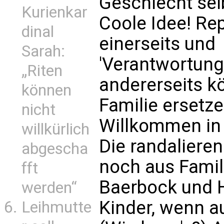
Geschlecht se
Kurienkar
Coole Idee! Re
dinal
einerseits und
Sarah:
'Verantwortun
„Riten
andererseits k
können
Familie ersetz
nicht
Willkommen in 
willkürlich
Die randalieren
abgescha
noch aus Famil
fft
Baerbock und 
werden“
Kinder, wenn a
Leihmutte