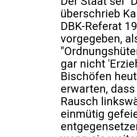
Der Staat sei "
überschrieb Kar
DBK-Referat 19
vorgegeben, als
"Ordnungshüter"
gar nicht 'Erzi
Bischöfen heut
erwarten, dass
Rausch linkswä
einmütig gefei
entgegensetzen