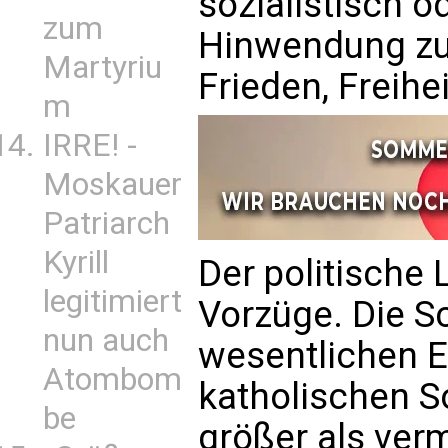
sozialistisch o
zum
Hinwendung zu 
Martyriu
Frieden, Freihe
m
IRRE! -
Moskauer
Patriarch
Kyrill
Der politische 
legitimiert
Vorzüge. Die S
nun auch
wesentlichen E
Atombom
katholischen So
be
größer als verm