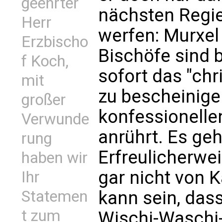
geehrter
nächsten Regie
Herr
werfen: Murxel
Erzbischo
Bischöfe sind b
f Koch,
sofort das "ch
mit
zu bescheinige
großer
konfessionelle
Verwunde
anrührt. Es geh
rung
Erfreulicherwei
haben wir
gar nicht von K
Ihr
Statemen
kann sein, das
t zum
Wischi-Waschi