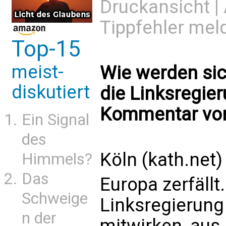
Druckansicht
|
Tippfehler mel
Top-15
meist-
Wie werden sic
diskutiert
die Linksregie
Kommentar von
Ein Signal
des
Köln (kath.net)
Himmels?
Das
Europa zerfällt
Schweige
Linksregierung
n der
mitwirken, aus