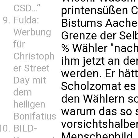
CSD…“
printensüßen C
Fulda:
Bistums Aachen
Werbung
Grenze der Selb
für
% Wähler "nach 
Christoph
ihm jetzt an de
er Street
werden. Er hätt
Day mit
Scholzomat es 
dem
den Wählern sc
heiligen
warum das so s
Bonifatius
vorsichtshalbe
BILD-
Menschenbild, 