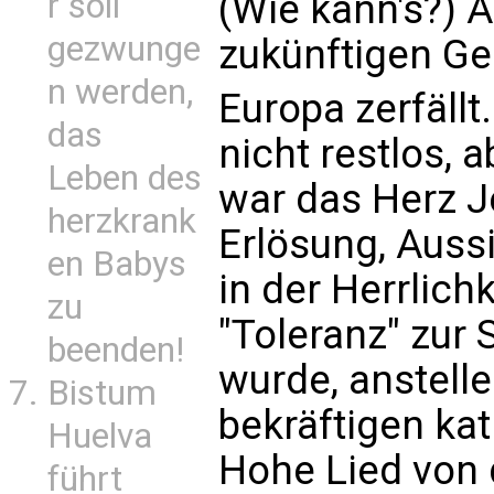
r soll
(Wie kann's?) 
gezwunge
zukünftigen Ge
n werden,
Europa zerfällt
das
nicht restlos, 
Leben des
war das Herz J
herzkrank
Erlösung, Auss
en Babys
in der Herrlichk
zu
"Toleranz" zur 
beenden!
wurde, anstelle
Bistum
bekräftigen ka
Huelva
Hohe Lied von 
führt