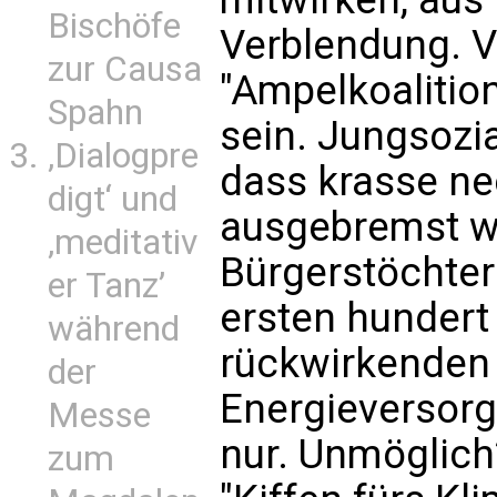
Bischöfe
Verblendung. V
zur Causa
"Ampelkoalition
Spahn
sein. Jungsozia
‚Dialogpre
dass krasse ne
digt‘ und
ausgebremst w
‚meditativ
Bürgerstöchter 
er Tanz’
ersten hundert
während
rückwirkenden 
der
Energieversorg
Messe
nur. Unmöglich
zum