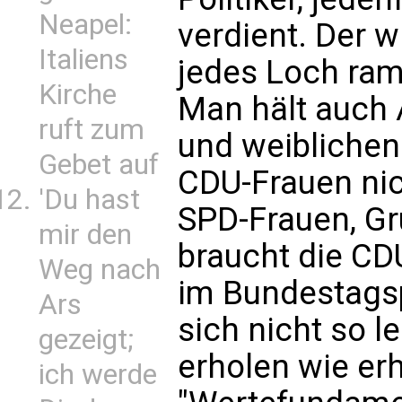
Neapel:
verdient. Der w
Italiens
jedes Loch ram
Kirche
Man hält auch
ruft zum
und weiblichen
Gebet auf
CDU-Frauen nic
'Du hast
SPD-Frauen, Gr
mir den
braucht die CD
Weg nach
im Bundestagsp
Ars
sich nicht so l
gezeigt;
erholen wie er
ich werde