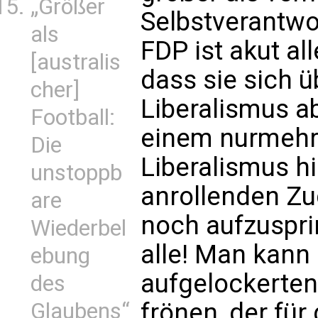
„Größer
Selbstverantwor
als
FDP ist akut al
[australis
dass sie sich 
cher]
Liberalismus a
Football:
einem nurmehr
Die
Liberalismus hi
unstoppb
anrollenden Zu
are
noch aufzuspri
Wiederbel
alle! Man kann
ebung
aufgelockerten
des
frönen, der für
Glaubens“