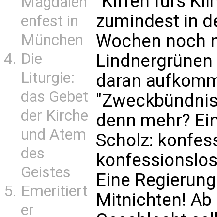
"Kiffen fürs Kl
Magdalen
zumindest in d
enfest in
Wochen noch ni
München
Die
Lindnergrünen 
Liturgie:
daran aufkomm
das Gebet
"Zweckbündnis
der Kirche
denn mehr? Eine
und Atem
Scholz: konfes
des
konfessionslos
Geistes
Eine Regierung
Emeritiert
Mitnichten! Ab
er