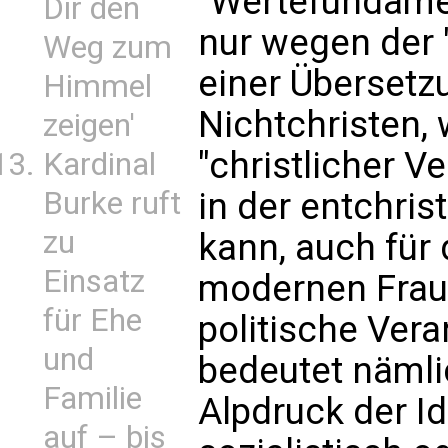
"Wertefundamen
Dir den
nur wegen der "
Weg zum
einer Übersetz
Himmel
Nichtchristen,
zeigen'
"christlicher V
Kardinal
Burke ruft
in der entchri
zu
kann, auch für
Einsatz
modernen Fraue
für Ehe
politische Ver
und
bedeutet nämli
Familie
Alpdruck der Ide
auf – bis