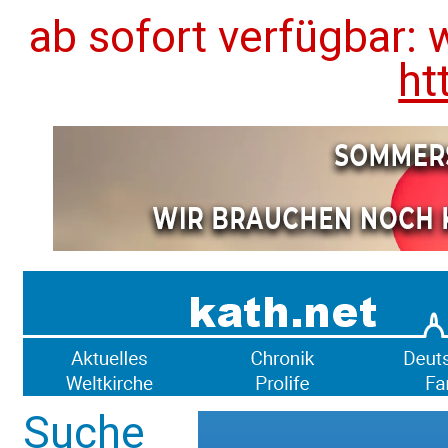
ab sofort verfügbar: 
ht
Suche