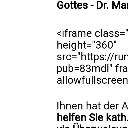
Gottes - Dr. Ma
<iframe class=
height="360"
src="https://r
pub=83mdl" fr
allowfullscree
Ihnen hat der A
helfen Sie kath