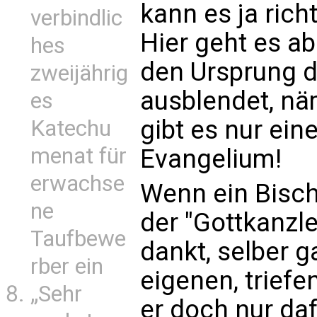
kann es ja rich
verbindlic
Hier geht es ab
hes
den Ursprung d
zweijährig
ausblendet, nä
es
gibt es nur ein
Katechu
menat für
Evangelium!
erwachse
Wenn ein Bisch
ne
der "Gottkanzl
Taufbewe
dankt, selber g
rber ein
eigenen, triefe
„Sehr
er doch nur daf