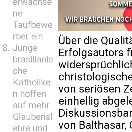
erwachse
ne
Taufbewe
rber ein
Über die Quali
Junge
Erfolgsautors f
brasilianis
widersprüchlic
che
christologisch
Katholike
von seriösen Z
n hoffen
einhellig abgel
auf mehr
Diskussionsban
Glaubensl
von Balthasar, 
ehre und