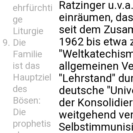
Ratzinger u.v.
ehrfürchti
einräumen, das
ge
seit dem Zusam
Liturgie
1962 bis etwa 
Die
"Weltkatechism
Familie
allgemeinen Ve
ist das
Hauptziel
"Lehrstand" du
des
deutsche "Unive
Bösen:
der Konsolidie
Die
weitgehend ver
prophetis
Selbstimmunis