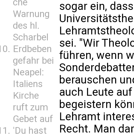
che
sogar ein, das
Warnung
Universitätsthe
des hl.
Lehramtstheol
Scharbel
sei. "Wir Theo
Erdbeben
führen, wenn wi
gefahr bei
Sonderdebatten
Neapel:
berauschen und
Italiens
auch Leute au
Kirche
begeistern kön
ruft zum
Lehramt interes
Gebet auf
Recht. Man dar
'Du hast