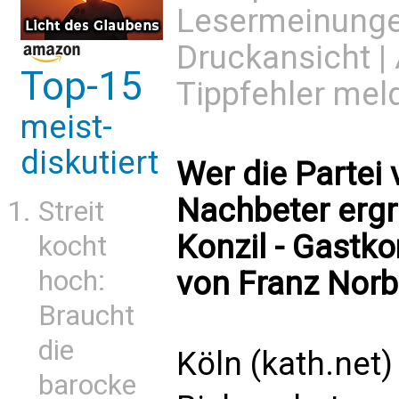
Lesermeinung
Druckansicht
|
Top-15
Tippfehler mel
meist-
diskutiert
Wer die Partei
Nachbeter ergre
Streit
Konzil - Gast
kocht
hoch:
von Franz Norb
Braucht
die
Köln (kath.net)
barocke