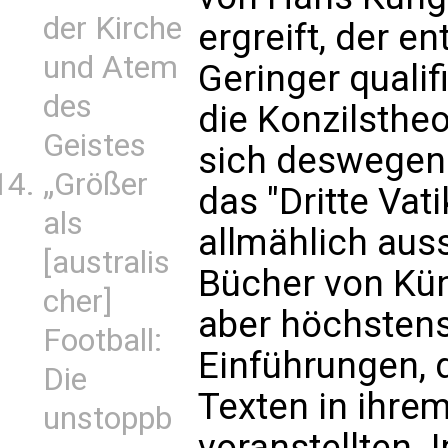
der Kirche
ergreift, der e
und Atem
Geringer qualif
des
die Konzilsthe
Geistes
sich deswegen 
„Größer
das "Dritte Vat
als
allmählich aus
[australis
Bücher von Kün
cher]
aber höchstens
Football:
Einführungen, 
Die
Texten in ihr
unstoppb
voranstellten. 