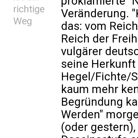
proklamierte "
richtige
Veränderung. "
Weg
das: vom Reich
Reich der Freih
vulgärer deuts
seine Herkunft
Hegel/Fichte/S
kaum mehr kenn
Begründung kan
Werden" morgen
(oder gestern),