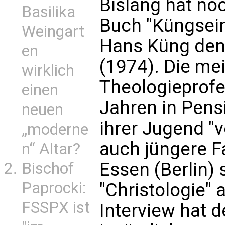
Bislang hat noc
Basilika
Buch "Küngsein"
Weingart
Hans Küng den 
en
(1974). Die me
wirklich
Theologieprofes
einen
Jahren in Pens
neuen
ihrer Jugend "
„moderne
auch jüngere F
n“ Altar?
Essen (Berlin) 
Bischof
Paprocki:
"Christologie" a
FSSPX ist
Interview hat d