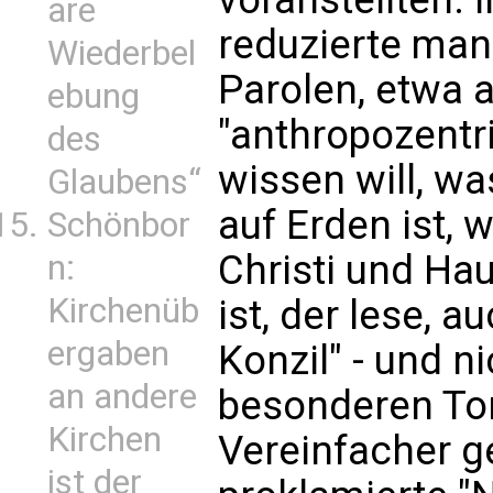
are
reduzierte man 
Wiederbel
Parolen, etwa a
ebung
"anthropozentr
des
wissen will, wa
Glaubens“
auf Erden ist, 
Schönbor
Christi und Ha
n:
Kirchenüb
ist, der lese, 
ergaben
Konzil" - und n
an andere
besonderen Tor
Kirchen
Vereinfacher g
ist der