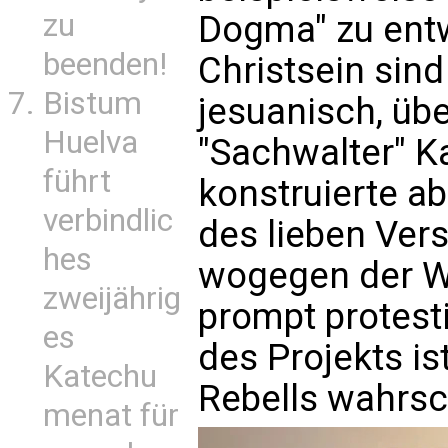
zu
Dogma" zu entw
beenden!
Christsein sind
Bistum
jesuanisch, üb
Huelva
"Sachwalter" Kas
führt
konstruierte a
verbindlic
des lieben Vers
hes
wogegen der W
zweijährig
prompt protest
es
des Projekts is
Katechu
Rebells wahrsch
menat für