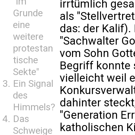
"im
irrtümlich ges
Grunde
als "Stellvertr
eine
das: der Kalif)
weitere
"Sachwalter Go
protestan
vom Sohn Gott
tische
Begriff konnte 
Sekte"
vielleicht weil e
Ein Signal
Konkursverwalte
des
dahinter steckt,
Himmels?
"Generation Er
Das
katholischen K
Schweige