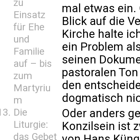
zu
mal etwas ein.
Einsatz
Blick auf die 
für Ehe
Kirche halte ic
und
ein Problem als
Familie
seinen Dokume
auf – bis
pastoralen Ton
zum
den entscheid
Martyriu
dogmatisch nic
m
Die
Oder anders ge
Liturgie:
Konzilsein ist z
das Gebet
von Hans Küng