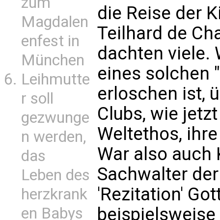
zum
die Reise der K
Magdalen
Teilhard de Cha
enfest in
dachten viele.
München
eines solchen 
Leihmutte
erloschen ist, 
r soll
Clubs, wie jetz
gezwunge
Weltethos, ihr
n werden,
War also auch K
das
Sachwalter der 
Leben des
'Rezitation' G
herzkrank
beispielsweise 
en Babys