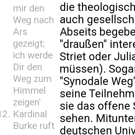
die theologisc
mir den
auch gesellscha
Weg nach
Abseits begeb
Ars
"draußen" inter
gezeigt;
ich werde
Striet oder Jul
Dir den
müssen). Soga
Weg zum
"Synodale Weg"
Himmel
seine Teilnehme
zeigen'
sie das offen
Kardinal
sehen. Mitunte
Burke ruft
deutschen Univ