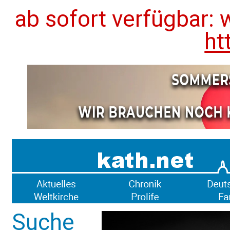
ab sofort verfügbar: 
ht
Suche