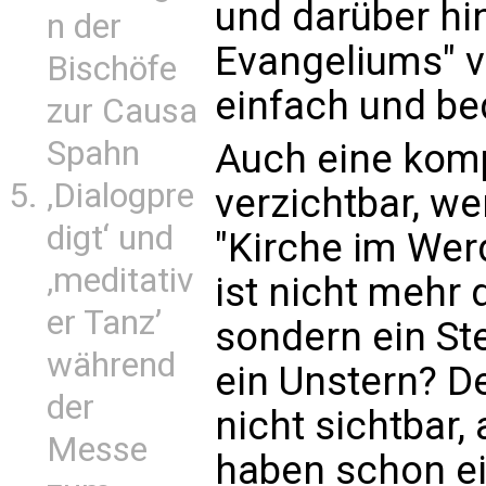
und darüber hi
n der
Evangeliums" 
Bischöfe
einfach und b
zur Causa
Spahn
Auch eine kompl
‚Dialogpre
verzichtbar, w
digt‘ und
"Kirche im Wer
‚meditativ
ist nicht mehr d
er Tanz’
sondern ein Ste
während
ein Unstern? De
der
nicht sichtbar,
Messe
haben schon e