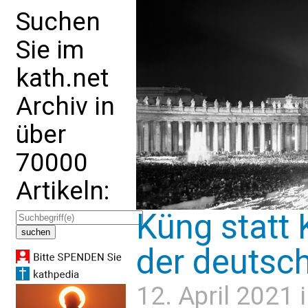
Suchen
Sie im
kath.net
Archiv in
über
70000
Artikeln:
Küng statt 
der deutsch
12. April 2021 