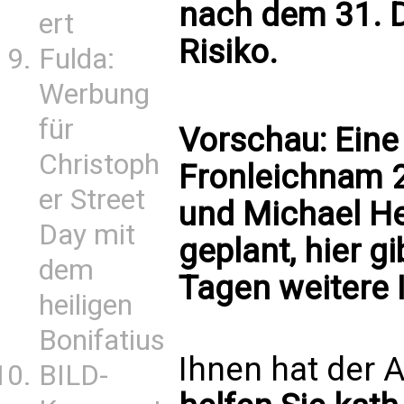
nach dem 31. D
ert
Risiko.
Fulda:
Werbung
für
Vorschau: Eine 
Christoph
Fronleichnam 
er Street
und Michael H
Day mit
geplant, hier g
dem
Tagen weitere 
heiligen
Bonifatius
Ihnen hat der A
BILD-