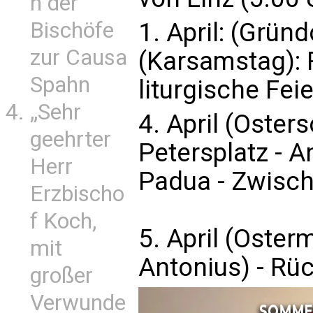
n der
Bischöfe
1. April: (Gründ
zur Causa
(Karsamstag): 
Spahn
liturgische Fei
„Sehr
4. April (Oste
geehrter
Petersplatz - A
Herr
Padua - Zwisc
Erzbischo
f Koch,
5. April (Oster
mit
Antonius) - Rüc
großer
Verwunde