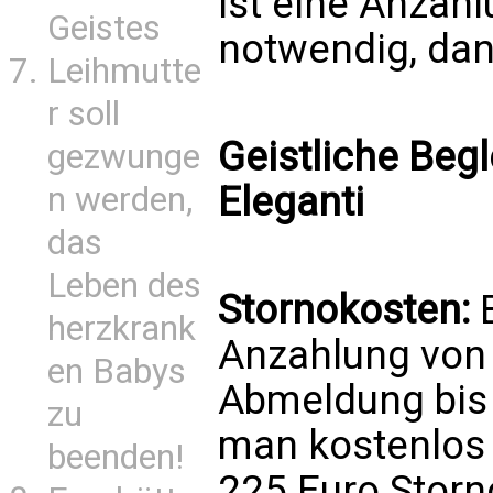
ist eine Anzah
Geistes
notwendig, dann
Leihmutte
r soll
Geistliche Begl
gezwunge
Eleganti
n werden,
das
Leben des
Stornokosten:
B
herzkrank
Anzahlung von 
en Babys
Abmeldung bis
zu
man kostenlos 
beenden!
225 Euro Storn