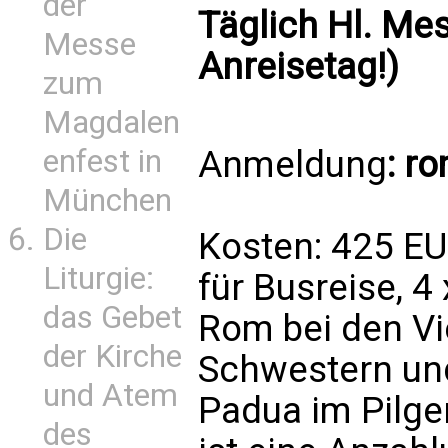
der
Täglich Hl. Me
Messe
Anreisetag!)
zum
Magdalen
enfest in
Anmeldung
:
ro
München
Die
Kosten: 425 EU
Liturgie:
für Busreise, 4
das Gebet
Rom bei den V
der Kirche
Schwestern und
und Atem
Padua im Pilge
des