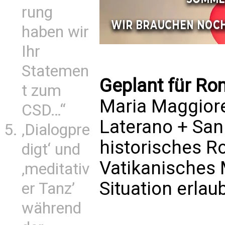
rung
haben wir
Ihr
Statemen
Geplant für Ro
t zum
Maria Maggiore
CSD…“
Laterano + San 
‚Dialogpre
historisches R
digt‘ und
Vatikanisches 
‚meditativ
Situation erlaub
er Tanz’
während