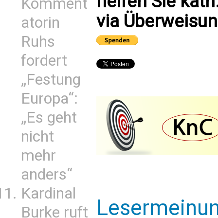
helfen Sie kath
Komment
via Überweisun
atorin
Ruhs
fordert
„Festung
Europa“:
„Es geht
nicht
mehr
anders“
Kardinal
Lesermeinu
Burke ruft