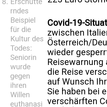
Erschütte
rndes
Beispiel
Covid-19-Situat
für die
zwischen Itali
Kultur des
Österreich/Deu
Todes:
wieder gesperrt
Seniorin
Reisewarnung 
wurde
die Reise ver
gegen
auf Wunsch Ihr
ihren
Sie haben bei 
Willen
verschärften C
euthanasi