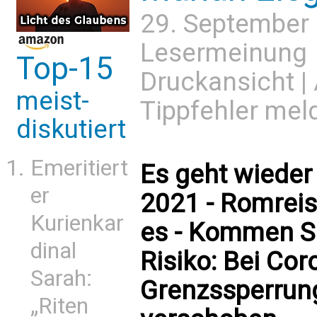
29. September
Lesermeinung
Top-15
Druckansicht
|
meist-
Tippfehler mel
diskutiert
Emeritiert
Es geht wieder 
er
2021 - Romreis
Kurienkar
es - Kommen Sie
dinal
Risiko: Bei Co
Sarah:
Grenzssperrung
„Riten