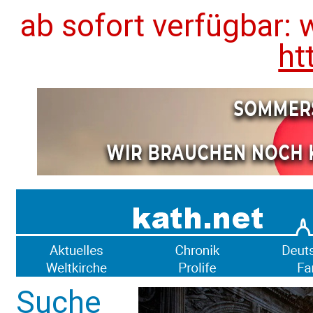
ab sofort verfügbar: 
ht
Suche