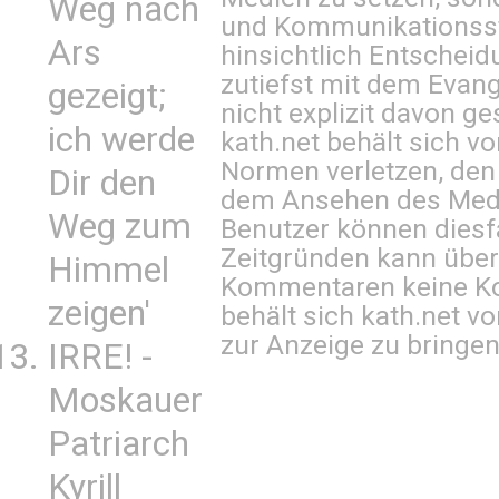
Weg nach
und Kommunikationsst
Ars
hinsichtlich Entscheid
zutiefst mit dem Eva
gezeigt;
nicht explizit davon ge
ich werde
kath.net behält sich v
Normen verletzen, den
Dir den
dem Ansehen des Mediu
Weg zum
Benutzer können diesfa
Zeitgründen kann über
Himmel
Kommentaren keine Ko
zeigen'
behält sich kath.net vo
zur Anzeige zu bringen
IRRE! -
Moskauer
Patriarch
Kyrill