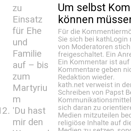
Um selbst Kom
zu
können müssen 
Einsatz
für Ehe
Für die Kommentiermög
Sie sich bei
kathLogin 
und
von Moderatoren stich
Familie
freigeschaltet. Ein Anr
Ein Kommentar ist auf
auf – bis
Kommentare geben nic
zum
Redaktion wieder.
kath.net verweist in
Martyriu
Schreiben von Papst B
m
Kommunikationsmittel 
sich daran zu orientie
'Du hast
Medien mitzuteilen be
mir den
religiöse Inhalte auf 
Medien zu setzen, sond