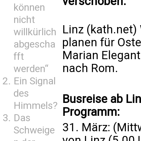
verschoben.
können
nicht
Linz (kath.net
willkürlich
planen für Ost
abgescha
Marian Eleganti
fft
nach Rom.
werden“
Ein Signal
des
Busreise ab Linz
Himmels?
Programm:
Das
31. März: (Mit
Schweige
von Linz (5.00 