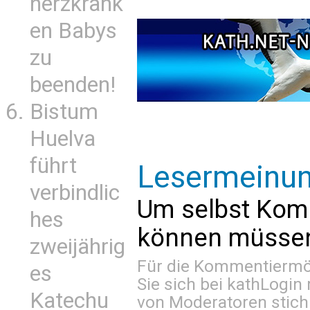
herzkrank
en Babys
zu
beenden!
Bistum
Huelva
führt
Lesermeinu
verbindlic
Um selbst Kom
hes
können müssen 
zweijährig
Für die Kommentiermög
es
Sie sich bei
kathLogin 
Katechu
von Moderatoren stich