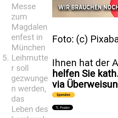
Messe
zum
Magdalen
enfest in
Foto: (c) Pixab
München
Leihmutte
Ihnen hat der A
r soll
helfen Sie kath
gezwunge
via Überweisun
n werden,
das
Leben des