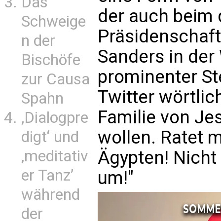
Das
der auch beim
Schweige
Präsidenschaft
n der
Sanders in de
Bischöfe
prominenter Ste
zur Causa
Twitter wörtlich
Spahn
Familie von Je
‚Dialogpre
wollen. Ratet m
digt‘ und
‚meditativ
Ägypten! Nicht
er Tanz’
um!"
während
der