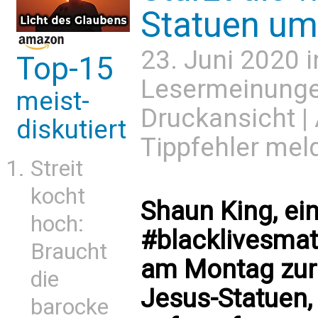
Statuen um
23. Juni 2020 
Top-15
Lesermeinung
meist-
Druckansicht
|
diskutiert
Tippfehler mel
Streit
kocht
Shaun King, ei
hoch:
#blacklivesmatt
Braucht
am Montag zur
die
Jesus-Statuen,
barocke