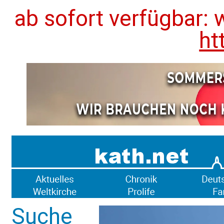
ab sofort verfügbar: 
ht
Suche