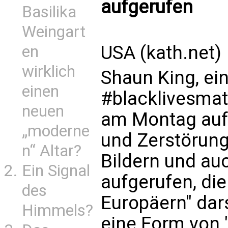
aufgerufen
Basilika
Weingart
USA (kath.net)
en
wirklich
Shaun King, ei
einen
#blacklivesmatt
neuen
am Montag auf 
„moderne
und Zerstörung
n“ Altar?
Bildern und au
Ein Signal
aufgerufen, di
des
Europäern" dars
Himmels?
eine Form von 