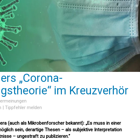
lers „Corona-
stheorie“ im Kreuzverhör
sermeinungen
n
|
Tippfehler melden
hera (auch als Mikrobenforscher bekannt): „Es muss in einer
lich sein, derartige Thesen – als subjektive Interpretation
nisse – ungestraft zu publizieren.“