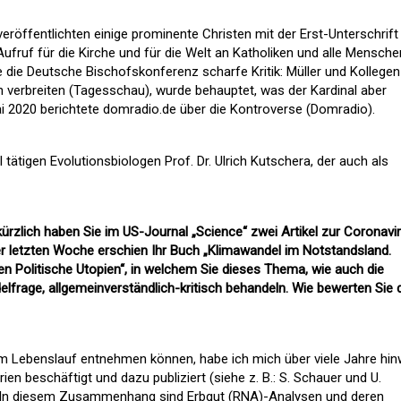
veröffentlichten einige prominente Christen mit der Erst-Unterschrift
Aufruf für die Kirche und für die Welt an Katholiken und alle Mensche
e die Deutsche Bischofskonferenz scharfe Kritik: Müller und Kollegen
verbreiten (
Tagesschau
), wurde behauptet, was der Kardinal aber
 2020 berichtete domradio.de über die Kontroverse (
Domradio
).
l tätigen Evolutionsbiologen Prof. Dr. Ulrich Kutschera, der auch als
 kürzlich haben Sie im US-Journal „Science“ zwei Artikel zur Coronavi
der letzten Woche erschien Ihr Buch „Klimawandel im Notstandsland.
en Politische Utopien“, in welchem Sie dieses Thema, wie auch die
rage, allgemeinverständlich-kritisch behandeln. Wie bewerten Sie 
m Lebenslauf entnehmen können, habe ich mich über viele Jahre hi
rien beschäftigt und dazu publiziert (siehe z. B.:
S. Schauer und U.
. In diesem Zusammenhang sind Erbgut (RNA)-Analysen und deren