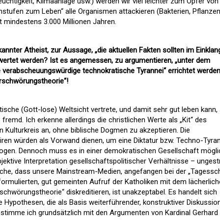
uchtigkeit, Klimaanlage usw.) werden wir viel leichter zum Opfer von
enstufen zum Leben“ alle Organismen attackieren (Bakterien, Pflanzen
t mindestens 3.000 Millionen Jahren.
kannter Atheist, zur Aussage, „die aktuellen Fakten sollten im Einklan
wertet werden? Ist es angemessen, zu argumentieren, „unter dem
ine verabscheuungswürdige technokratische Tyrannei“ errichtet werde
erschwörungstheorie“!
stische (Gott-lose) Weltsicht vertrete, und damit sehr gut leben kann,
fremd. Ich erkenne allerdings die christlichen Werte als „Kit“ des
Kulturkreis an, ohne biblische Dogmen zu akzeptieren. Die
iren würden als Vorwand dienen, um eine Diktatur bzw. Techno-Tyra
erzogen. Dennoch muss es in einer demokratischen Gesellschaft mögli
bjektive Interpretation gesellschaftspolitischer Verhältnisse – ungest
sache, dass unsere Mainstream-Medien, angefangen bei der „Tagessc
g formulierten, gut gemeinten Aufruf der Katholiken mit dem lächerlich
chwörungstheorie“ diskreditieren, ist unakzeptabel. Es handelt sich
 Hypothesen, die als Basis weiterführender, konstruktiver Diskussio
 stimme ich grundsätzlich mit den Argumenten von Kardinal Gerhard