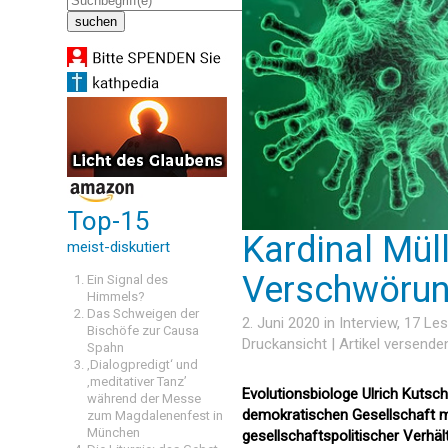
Top-15
Kardinal Mül
meist-diskutiert
Verschwörung
Ein Signal des
Himmels?
Das Schweigen der
2. Juni 2020 in
Interview
, 17 Le
Bischöfe zur Causa
Druckansicht
|
Artikel versende
Spahn
‚Dialogpredigt‘ und
‚meditativer Tanz’
Evolutionsbiologe Ulrich Kutsc
während der Messe
demokratischen Gesellschaft mög
zum Magdalenenfest in
München
gesellschaftspolitischer Verhält