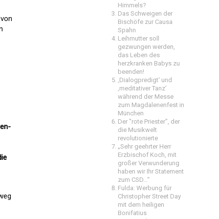
Himmels?
Das Schweigen der
 von
Bischöfe zur Causa
n
Spahn
Leihmutter soll
gezwungen werden,
das Leben des
herzkranken Babys zu
beenden!
‚Dialogpredigt‘ und
‚meditativer Tanz’
während der Messe
zum Magdalenenfest in
München
Der "rote Priester", der
ren-
die Musikwelt
revolutionierte
„Sehr geehrter Herr
Erzbischof Koch, mit
die
großer Verwunderung
haben wir Ihr Statement
zum CSD…“
Fulda: Werbung für
nweg
Christopher Street Day
mit dem heiligen
Bonifatius