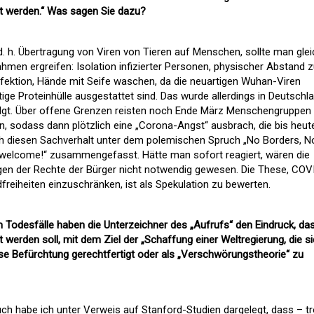
nkt werden.“ Was sagen Sie dazu?
d. h. Übertragung von Viren von Tieren auf Menschen, sollte man glei
men ergreifen: Isolation infizierter Personen, physischer Abstand z
fektion, Hände mit Seife waschen, da die neuartigen Wuhan-Viren
ige Proteinhülle ausgestattet sind. Das wurde allerdings in Deutschl
lgt. Über offene Grenzen reisten noch Ende März Menschengruppen
n, sodass dann plötzlich eine „Corona-Angst“ ausbrach, die bis heut
ch diesen Sachverhalt unter dem polemischen Spruch „No Borders, N
 welcome!“ zusammengefasst. Hätte man sofort reagiert, wären die
en der Rechte der Bürger nicht notwendig gewesen. Die These, COV
reiheiten einzuschränken, ist als Spekulation zu bewerten.
n Todesfälle haben die Unterzeichner des „Aufrufs“ den Eindruck, das
t werden soll, mit dem Ziel der „Schaffung einer Weltregierung, die s
diese Befürchtung gerechtfertigt oder als „Verschwörungstheorie“ zu
h habe ich unter Verweis auf Stanford-Studien dargelegt, dass – tr