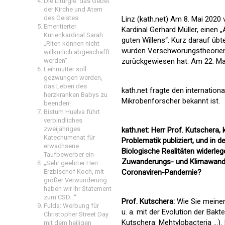
Die Liturgie: das Gebet
der Kirche und Atem
des Geistes
Linz (kath.net) Am 8. Mai 2020 
Emeritierter
Kardinal Gerhard Müller, einen
„
Kurienkardinal Sarah:
guten Willens“
. Kurz darauf übt
„Riten können nicht
würden Verschwörungstheorien 
willkürlich abgeschafft
zurückgewiesen hat. Am 22. Mai
werden“
Leihmutter soll
gezwungen werden,
das Leben des
kath.net fragte den internationa
herzkranken Babys zu
Mikrobenforscher bekannt ist.
beenden!
Bistum Huelva führt
verbindliches
zweijähriges
kath.net: Herr Prof. Kutschera,
Katechumenat für
Problematik publiziert, und in 
erwachsene
Biologische Realitäten widerleg
Taufbewerber ein
Zuwanderungs- und Klimawandelf
„Sehr geehrter Herr
Coronaviren-Pandemie?
Erzbischof Koch, mit
großer Verwunderung
haben wir Ihr Statement
zum CSD…“
Prof. Kutschera:
Wie Sie meine
Fulda: Werbung für
u. a. mit der Evolution der Bakte
Christopher Street Day
Kutschera: Mehtylobacteria …
)
mit dem heiligen