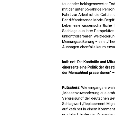
tausender beklagenswerter Tode
mit der unter 65-jährige Person
Fahrt zur Arbeit ist die Gefahr
Der diffamierende Mode-Begriff
Leben eine wissenschaftliche Th
Sachlage aus ihrer Perspektive
unkontrollierbaren Weltregierung
Meinungsäußerung – eine „Theo
Aussagen ebenfalls kaum etwas
kath.net: Die Kardinäle und Mit
einerseits eine Politik der dras
der Menschheit präsentieren“ –
Kutschera:
Wie eingangs erwäh
„Massenzuwanderung aus arabis
Vergreisung“ der deutschen Bev
Schlagwort „Replacement Migra
auf kath.net in einem Komment
postuliert, hinter der Zuwande