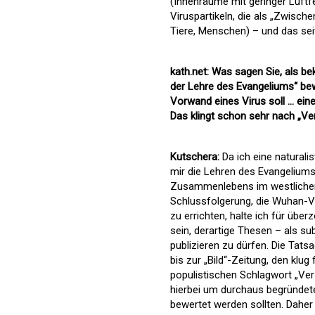
(Innenräume mit geringer Luftfe
Viruspartikeln, die als „Zwisch
Tiere, Menschen) – und das sei
kath.net: Was sagen Sie, als be
der Lehre des Evangeliums“ be
Vorwand eines Virus soll ... e
Das klingt schon sehr nach „V
Kutschera:
Da ich eine naturali
mir die Lehren des Evangeliums 
Zusammenlebens im westlichen 
Schlussfolgerung, die Wuhan-V
zu errichten, halte ich für üb
sein, derartige Thesen – als su
publizieren zu dürfen. Die Tat
bis zur „Bild“-Zeitung, den klu
populistischen Schlagwort „Vers
hierbei um durchaus begründete
bewertet werden sollten. Daher