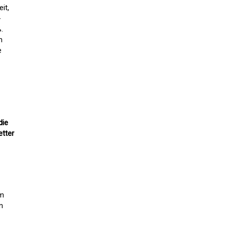
it,
-
.
m
e
die
etter
em
n