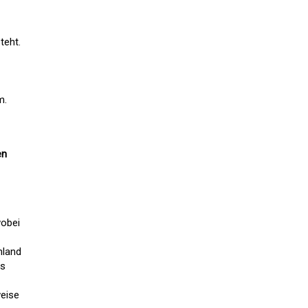
teht.
m.
en
wobei
hland
as
weise