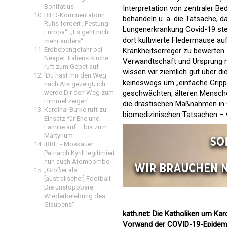
Bonifatius
Interpretation von zentraler Be
BILD-Kommentatorin
behandeln u. a. die Tatsache, 
Ruhs fordert „Festung
Lungenerkrankung Covid-19 ster
Europa“: „Es geht nicht
dort kultivierte Fledermäuse a
mehr anders“
Erdbebengefahr bei
Krankheitserreger zu bewerten
Neapel: Italiens Kirche
Verwandtschaft und Ursprung m
ruft zum Gebet auf
wissen wir ziemlich gut über d
'Du hast mir den Weg
keineswegs um „einfache Grippev
nach Ars gezeigt; ich
geschwächten, älteren Mensch
werde Dir den Weg zum
Himmel zeigen'
die drastischen Maßnahmen in 
Kardinal Burke ruft zu
biomedizinischen Tatsachen –
Einsatz für Ehe und
Familie auf – bis zum
Martyrium
IRRE! - Moskauer
Patriarch Kyrill legitimiert
nun auch Atombombe
„Größer als
[australischer] Football:
Die unstoppbare
Wiederbelebung des
Glaubens“
kath.net: Die Katholiken um Kar
Vorwand der COVID-19-Epidemie 