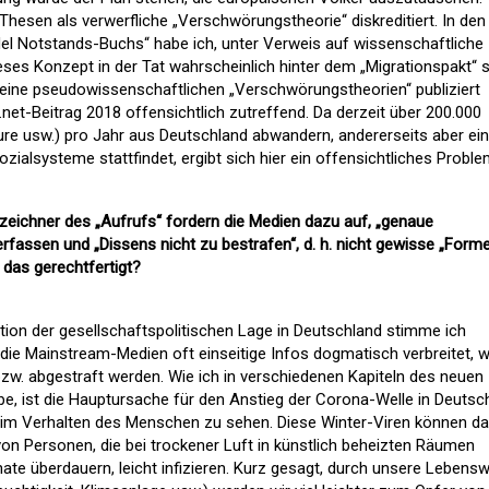
hesen als verwerfliche „Verschwörungstheorie“ diskreditiert. In den
del Notstands-Buchs“ habe ich, unter Verweis auf wissenschaftliche
ieses Konzept in der Tat wahrscheinlich hinter dem „Migrationspakt“ s
n keine pseudowissenschaftlichen „Verschwörungstheorien“ publiziert
net-Beitrag 2018 offensichtlich zutreffend. Da derzeit über 200.000
eure usw.) pro Jahr aus Deutschland abwandern, andererseits aber ein
zialsysteme stattfindet, ergibt sich hier ein offensichtliches Proble
rzeichner des „Aufrufs“ fordern die Medien dazu auf, „genaue
rfassen und „Dissens nicht zu bestrafen“, d. h. nicht gewisse „Form
 das gerechtfertigt?
ation der gesellschaftspolitischen Lage in Deutschland stimme ich
 die Mainstream-Medien oft einseitige Infos dogmatisch verbreitet, 
bzw. abgestraft werden. Wie ich in verschiedenen Kapiteln des neuen
be, ist die Hauptursache für den Anstieg der Corona-Welle in Deutsc
t) im Verhalten des Menschen zu sehen. Diese Winter-Viren können d
on Personen, die bei trockener Luft in künstlich beheizten Räumen
e überdauern, leicht infizieren. Kurz gesagt, durch unsere Lebens