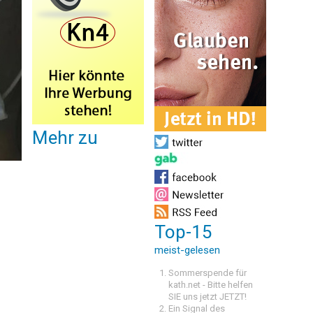
Mehr zu
Top-15
meist-gelesen
Sommerspende für
kath.net - Bitte helfen
SIE uns jetzt JETZT!
Ein Signal des