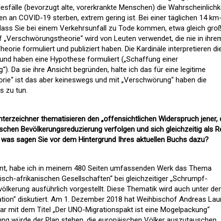
sfälle (bevorzugt alte, vorerkrankte Menschen) die Wahrscheinlichke
en an COVID-19 sterben, extrem gering ist. Bei einer täglichen 14 km
, dass Sie bei einem Verkehrsunfall zu Tode kommen, etwa gleich groß
 „Verschwörungstheorie“ wird von Leuten verwendet, die nie in ihre
eorie formuliert und publiziert haben. Die Kardinäle interpretieren di
 und haben eine Hypothese formuliert („Schaffung einer
“). Da sie ihre Ansicht begründen, halte ich das für eine legitime
rie“ ist das aber keineswegs und mit „Verschwörung“ haben die
 zu tun.
unterzeichner thematisieren den „offensichtlichen Widerspruch jener, 
tischen Bevölkerungsreduzierung verfolgen und sich gleichzeitig als R
 was sagen Sie vor dem Hintergrund Ihres aktuellen Buchs dazu?
nt, habe ich in meinem 480 Seiten umfassenden Werk das Thema
ch-afrikanischen Gesellschaften“ bei gleichzeitiger „Schrumpf-
ölkerung ausführlich vorgestellt. Diese Thematik wird auch unter d
tion“ diskutiert. Am 1. Dezember 2018 hat Weihbischof Andreas Lau
ar mit dem Titel
„Der UNO-Migrationspakt ist eine Mogelpackung“
rung würde der Plan stehen, die europäischen Völker auszutauschen.