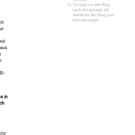
'Du hast mir den Weg
nach Ars gezeigt; ich
werde Dir den Weg zum
Himmel zeigen'
ch
ur
and
 aus
e
o
ID-
s in
ich
otz