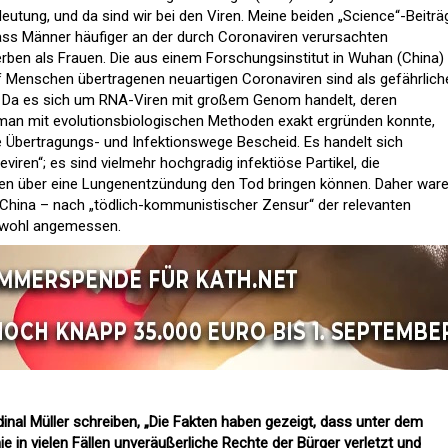
deutung, und da sind wir bei den Viren. Meine beiden „Science“-Beiträ
dass Männer häufiger an der durch Coronaviren verursachten
ben als Frauen. Die aus einem Forschungsinstitut in Wuhan (China)
uf Menschen übertragenen neuartigen Coronaviren sind als gefährlich
. Da es sich um RNA-Viren mit großem Genom handelt, deren
an mit evolutionsbiologischen Methoden exakt ergründen konnte,
ie Übertragungs- und Infektionswege Bescheid. Es handelt sich
iren“; es sind vielmehr hochgradig infektiöse Partikel, die
en über eine Lungenentzündung den Tod bringen können. Daher war
China – nach „tödlich-kommunistischer Zensur“ der relevanten
 wohl angemessen.
dinal Müller schreiben, „Die Fakten haben gezeigt, dass unter dem
in vielen Fällen unveräußerliche Rechte der Bürger verletzt und