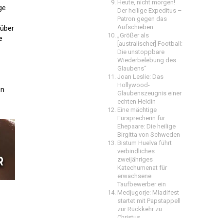
Heute, nicht morgen!
ge
Der heilige Expeditus –
Patron gegen das
Aufschieben
 über
„Größer als
e
[australischer] Football:
Die unstoppbare
Wiederbelebung des
Glaubens“
Joan Leslie: Das
Hollywood-
en
Glaubenszeugnis einer
echten Heldin
Eine mächtige
Fürsprecherin für
Ehepaare: Die heilige
Birgitta von Schweden
Bistum Huelva führt
verbindliches
zweijähriges
Katechumenat für
erwachsene
Taufbewerber ein
Medjugorje: Mladifest
startet mit Papstappell
zur Rückkehr zu
Christus