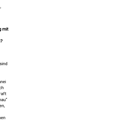
,
g mit
n?
 sind
nnei
ch
raft
hau“
en,
nen