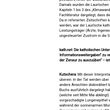
Damals wurden die Laun’schen T
Kapiteln 1 bis 3 des „Klimawan
Fachliteratur dargelegt, dass d
Da in referierten Zeitschrifte
werden, war der Laun’sche kath.
Leistungsträger (Ärzte, Ingeni
ungesteuerter Zustrom in die So
kath.net: Die katholischen Unte
Informationsweitergaben“ zu ve
der Zensur zu auszuüben“ – ist
Kutschera:
Mit dieser Interpret
überein. In der Tat werden über
andere Ansichten diskreditiert 
Buchs ausführlich dargelegt ha
(welche seit Mitte Mai abkling
vorgeschädigte Lungenepithel v
während der sonnenarmen Monat