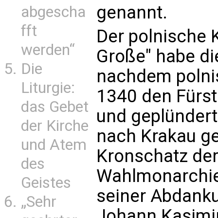
genannt.
abgescha
fft
Der polnische K
werden“
Große" habe die
Die
nachdem polni
Liturgie:
1340 den Fürst
das Gebet
und geplündert 
der Kirche
nach Krakau g
und Atem
Kronschatz der
des
Wahlmonarchie 
Geistes
seiner Abdank
„Sehr
Johann Kasimi