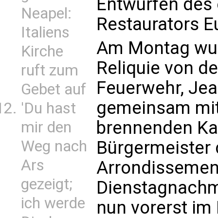
Entwürfen des 
Neapel:
Restaurators Eu
Italiens
Am Montag wur
Kirche
Reliquie von d
ruft zum
Feuerwehr, Jea
Gebet auf
gemeinsam mit
'Du hast
brennenden Kat
mir den
Bürgermeister 
Weg nach
Ars
Arrondissement
gezeigt;
Dienstagnachmit
ich werde
nun vorerst im