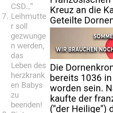
CSD…“
Kreuz an die K
Leihmutte
Geteilte Dorne
r soll
gezwunge
n werden,
das
Leben des
Die Dornenkron
herzkrank
bereits 1036 i
en Babys
worden sein. 
zu
kaufte der fra
beenden!
("der Heilige")