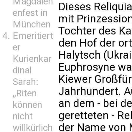
Magdalen
Dieses Reliqui
enfest in
mit Prinzessio
München
Tochter des Kai
Emeritiert
den Hof der or
er
Halytsch (Ukrai
Kurienkar
Euphrosyne war
dinal
Kiewer Großfü
Sarah:
Jahrhundert. A
„Riten
an dem - bei d
können
geretteten - Re
nicht
der Name von 
willkürlich