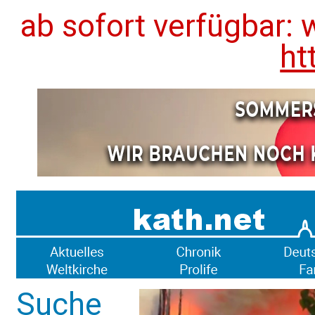
ab sofort verfügbar: 
ht
Suche