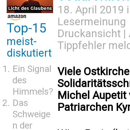
18. April 2019 
Lesermeinung
Top-15
Druckansicht
|
meist-
Tippfehler mel
diskutiert
Ein Signal
Viele Ostkirche
des
Solidaritätssch
Himmels?
Michel Aupeti
Das
Patriarchen Kyri
Schweige
n der