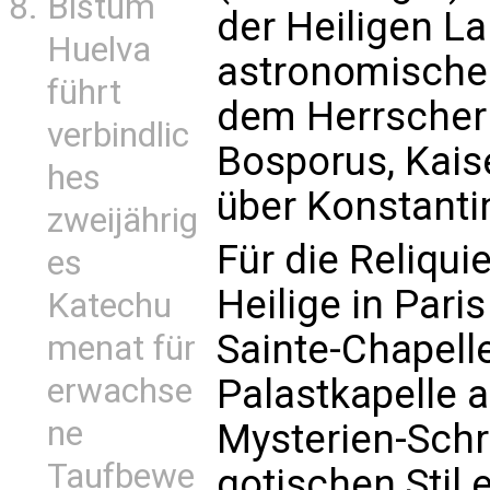
Bistum
der Heiligen La
Huelva
astronomische
führt
dem Herrscher
verbindlic
Bosporus, Kaise
hes
über Konstantin
zweijährig
Für die Reliqui
es
Heilige in Paris
Katechu
Sainte-Chapell
menat für
Palastkapelle a
erwachse
ne
Mysterien-Schr
Taufbewe
gotischen Stil 