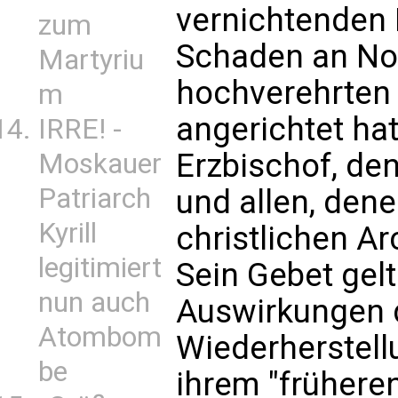
vernichtenden 
zum
Schaden an No
Martyriu
hochverehrten 
m
angerichtet hat
IRRE! -
Erzbischof, de
Moskauer
Patriarch
und allen, den
Kyrill
christlichen Ar
legitimiert
Sein Gebet gel
nun auch
Auswirkungen d
Atombom
Wiederherstell
be
ihrem "früheren