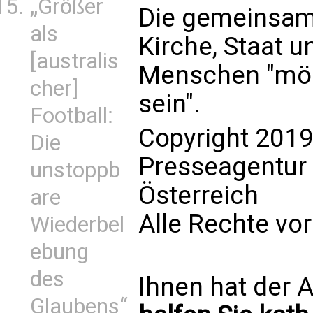
„Größer
Die gemeinsam
als
Kirche, Staat u
[australis
Menschen "mög
cher]
sein".
Football:
Copyright 2019
Die
Presseagentur
unstoppb
Österreich
are
Alle Rechte vo
Wiederbel
ebung
des
Ihnen hat der A
Glaubens“