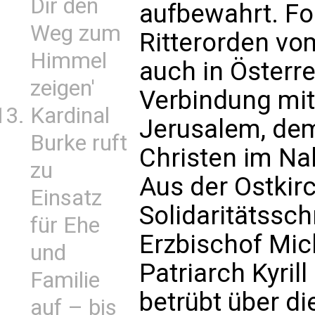
Dir den
aufbewahrt. Fo
Weg zum
Ritterorden vom
Himmel
auch in Österre
zeigen'
Verbindung mit
Kardinal
Jerusalem, dem
Burke ruft
Christen im Na
zu
Aus der Ostkir
Einsatz
Solidaritätssch
für Ehe
Erzbischof Mic
und
Patriarch Kyrill 
Familie
betrübt über d
auf – bis