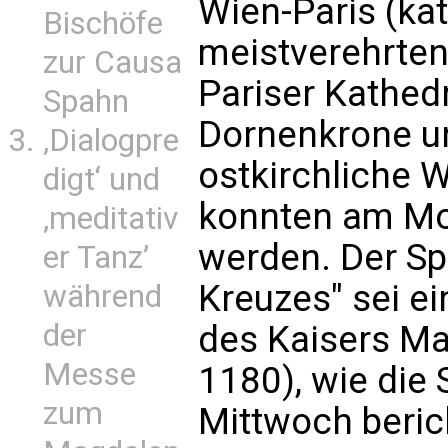
Wien-Paris (ka
Bischöfe
meistverehrten
zur Causa
Pariser Kathed
Spahn
Dornenkrone un
‚Dialogpre
ostkirchliche W
digt‘ und
konnten am Mo
‚meditativ
werden. Der Sp
er Tanz’
Kreuzes" sei e
während
der
des Kaisers Ma
Messe
1180), wie die 
zum
Mittwoch beric