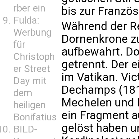
rber ein
bis zur Französ
Fulda:
Während der Re
Werbung
Dornenkrone z
für
aufbewahrt. Dor
Christoph
getrennt. Der e
er Street
im Vatikan. Vic
Day mit
Dechamps (181
dem
Mechelen und P
heiligen
ein Fragment a
Bonifatius
gelöst haben u
BILD-