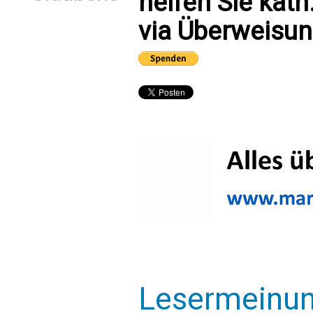
helfen Sie kath
via Überweisun
Lesermeinu