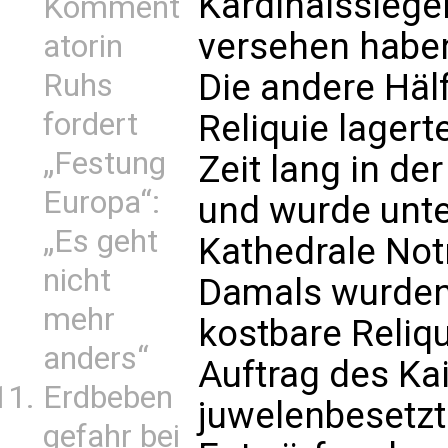
Kardinalssiege
Komment
versehen habe
atorin
Die andere Häl
Ruhs
fordert
Reliquie lagert
„Festung
Zeit lang in de
Europa“:
und wurde unte
„Es geht
Kathedrale No
nicht
Damals wurden
mehr
kostbare Reliqu
anders“
Auftrag des Kai
Erdbeben
juwelenbesetzt
gefahr bei