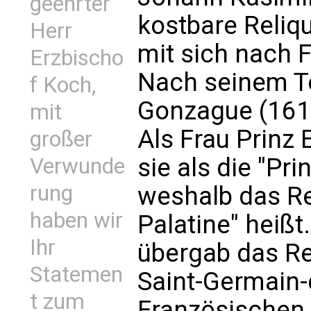
geehrter
kostbare Reliq
Herr
mit sich nach
Erzbischo
Nach seinem T
f Koch,
Gonzague (1616
mit
Als Frau Prinz 
großer
sie als die "Pr
Verwunde
rung
weshalb das Rel
haben wir
Palatine" heiß
Ihr
übergab das Rel
Statemen
Saint-Germain-
t zum
Französischen 