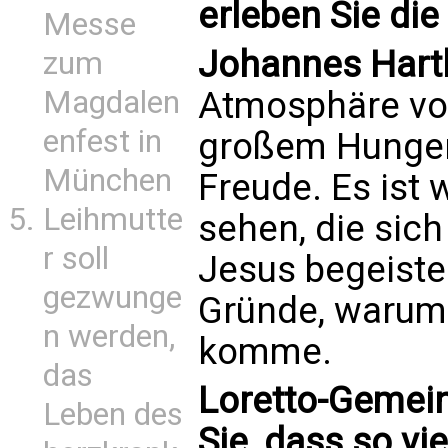
erleben Sie die
Messe
Johannes Hartl
zum
Atmosphäre vo
Magdalen
enfest in
großem Hunger 
München
Freude. Es ist 
Leihmutte
sehen, die sich
r soll
Jesus begeister
gezwunge
Gründe, warum 
n werden,
komme.
das
Loretto-Gemei
Leben des
Sie, dass so vi