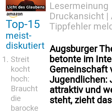
Lesermeinung
Druckansicht
|
Top-15
Tippfehler mel
meist-
diskutiert
Augsburger The
betonte im Inte
Streit
Gemeinschaft 
kocht
Jugendlichen: 
hoch:
Braucht
attraktiv und 
die
steht, zieht d
barocke