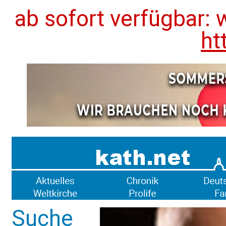
ab sofort verfügbar: 
ht
Suche