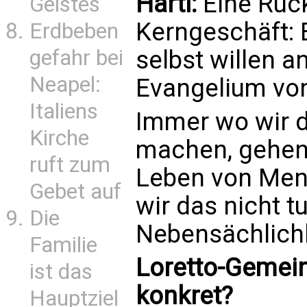
Hartl:
Eine Rüc
Geistes
Kerngeschäft: 
Erdbeben
selbst willen 
gefahr bei
Neapel:
Evangelium von
Italiens
Immer wo wir 
Kirche
machen, gehen 
ruft zum
Leben von Men
Gebet auf
wir das nicht tu
Die
Nebensächlichk
Familie
Loretto-Gemein
ist das
konkret?
Hauptziel