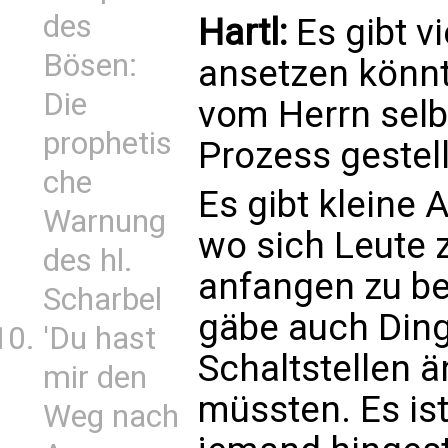
des
Hartl:
Es gibt v
Bösen:
ansetzen könnt
Die
vom Herrn selb
prophetis
Prozess gestellt
che
Es gibt kleine 
Warnung
wo sich Leute
des hl.
anfangen zu be
Scharbel
gäbe auch Ding
'Du hast
Schaltstellen 
mir den
müssten. Es is
Weg nach