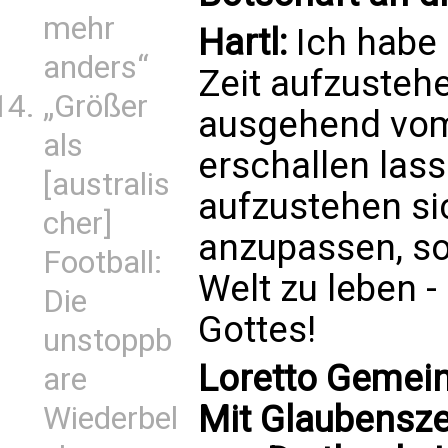
mehr
Hartl:
Ich habe
anders“
Zeit aufzusteh
„Größer
ausgehend vom
als
erschallen las
[australis
aufzustehen si
cher]
anzupassen, so
Football:
Welt zu leben -
Die
Gottes!
unstoppb
Loretto Gemein
are
Mit Glaubensze
Wiederbel