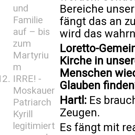
Bereiche unser
und
Familie
fängt das an zu
auf – bis
wird das wahr
zum
Loretto-Gemein
Martyriu
Kirche in unse
m
Menschen wied
IRRE! -
Glauben finden
Moskauer
Hartl:
Es brauch
Patriarch
Zeugen.
Kyrill
legitimiert
Es fängt mit re