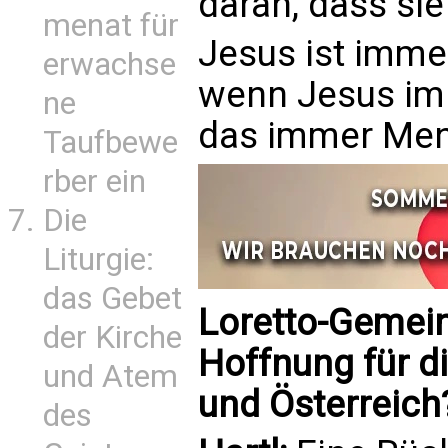
daran, dass sie
menat für
Jesus ist immer
erwachse
wenn Jesus im M
ne
das immer Men
Taufbewe
rber ein
Die
Liturgie:
das Gebet
Loretto-Gemein
der Kirche
Hoffnung für d
und Atem
und Österreich
des