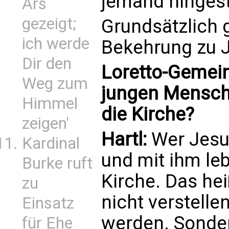
jemand hingeste
Ars
gezeigt;
Grundsätzlich 
ich werde
Bekehrung zu J
Dir den
Loretto-Gemein
Weg zum
jungen Mensch
Himmel
die Kirche?
zeigen'
Hartl:
Wer Jesu
Kardinal
und mit ihm lebt
Burke ruft
Kirche. Das he
zu
nicht verstelle
Einsatz
werden. Sonder
für Ehe