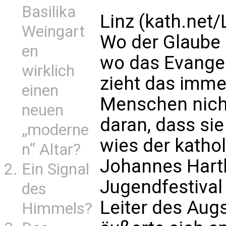
Basilika
Linz (kath.net
Weingart
Wo der Glaube
en
wo das Evangel
wirklich
zieht das imm
einen
Menschen nich
neuen
daran, dass sie
„moderne
wies der katho
n“ Altar?
Johannes Hartl
Ein Signal
Jugendfestival i
des
Leiter des Aug
Himmels?