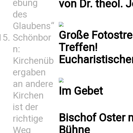
von Dr. theol. 
ebung
des
Glaubens“
Große Fotostre
Schönbor
Treffen!
n:
Eucharistische
Kirchenüb
ergaben
an andere
Im Gebet
Kirchen
ist der
Bischof Oster 
richtige
Bühne
Weg