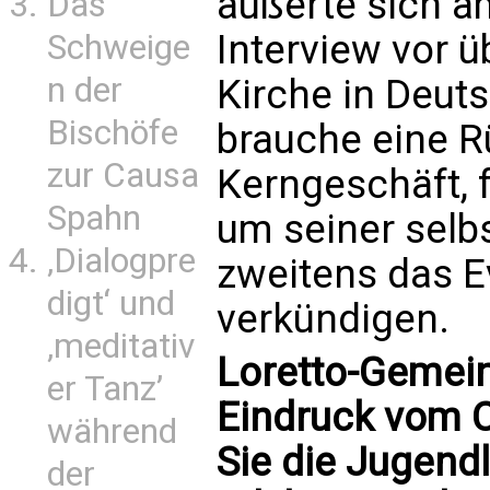
äußerte sich 
Das
Interview vor 
Schweige
n der
Kirche in Deut
Bischöfe
brauche eine 
zur Causa
Kerngeschäft, 
Spahn
um seiner selb
‚Dialogpre
zweitens das 
digt‘ und
verkündigen.
‚meditativ
Loretto-Gemeins
er Tanz’
Eindruck vom C
während
Sie die Jugend
der