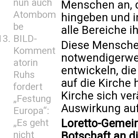
nun auch
Menschen an, d
Atombom
hingeben und i
be
alle Bereiche i
BILD-
Diese Mensch
Komment
notwendigerwei
atorin
entwickeln, di
Ruhs
auf die Kirche
fordert
Kirche sich ver
„Festung
Auswirkung auf
Europa“:
Loretto-Gemein
„Es geht
nicht
Botschaft an d