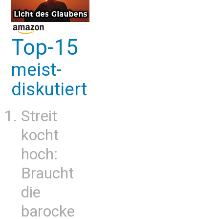
Top-15
meist-
diskutiert
Streit
kocht
hoch:
Braucht
die
barocke