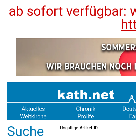
ab sofort verfügbar: 
ht
Suche
Ungültige Artikel-ID