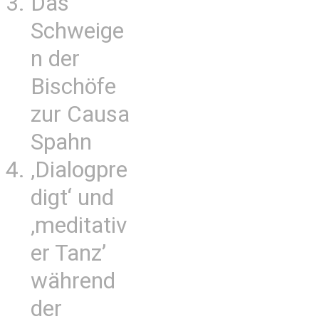
Das
Schweige
n der
Bischöfe
zur Causa
Spahn
‚Dialogpre
digt‘ und
‚meditativ
er Tanz’
während
der