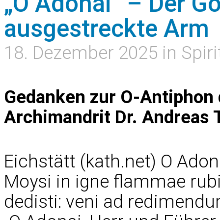
„O Adonai“ – Der Go
ausgestreckte Arm
18. Dezember 2025 in Spiri
Gedanken zur O-Antiphon 
Archimandrit Dr. Andreas
Eichstätt (kath.net) O Adon
Moysi in igne flammae rubi 
dedisti: veni ad redimendu