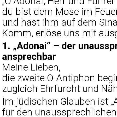
„O Adonai, Herr und Führer
du bist dem Mose im Feue
und hast ihm auf dem Sina
Komm, erlöse uns mit aus
1. „Adonai“ – der unaussp
ansprechbar
Meine Lieben,
die zweite O-Antiphon begi
zugleich Ehrfurcht und Nähe
Im jüdischen Glauben ist „
für den unaussprechliche