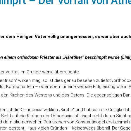
himpft – Der Vorfall von At
r dem Heiligen Vater völlig unangemessen, es war aber auch ei
von einem orthodoxen Priester als „Häretiker“ beschimpft wurde (Link
ster vertrat, im Grunde wenig überraschte.
ntrisch“ wirken mag, so ist dies genau besehen zutiefst „orthodox
für Kopfschütteln – oder eben für eine verbale Entgleisung wie in 
en den Kirchen des Westens und des Ostens: Die gegenseitigen Ba
 ist die Orthodoxie wirklich „Kirche“ und hat sich die Gültigkeit
e Sicht auf die Kirchen der Orthodoxie ist längst nicht deren Sicht 
 dem ökumenischen Patriarchen von Konstantinopel erst einmal nich
chaten besteht – aus vielen Gründen – keineswegs überall. Der Ge