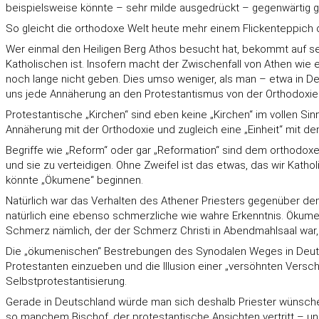
beispielsweise könnte – sehr milde ausgedrückt – gegenwärtig ga
So gleicht die orthodoxe Welt heute mehr einem Flickenteppich 
Wer einmal den Heiligen Berg Athos besucht hat, bekommt auf se
Katholischen ist. Insofern macht der Zwischenfall von Athen wie
noch lange nicht geben. Dies umso weniger, als man – etwa in De
uns jede Annäherung an den Protestantismus von der Orthodoxie 
Protestantische „Kirchen“ sind eben keine „Kirchen“ im vollen Si
Annäherung mit der Orthodoxie und zugleich eine „Einheit“ mit de
Begriffe wie „Reform“ oder gar „Reformation“ sind dem orthodoxe
und sie zu verteidigen. Ohne Zweifel ist das etwas, das wir Kat
könnte „Ökumene“ beginnen.
Natürlich war das Verhalten des Athener Priesters gegenüber dem 
natürlich eine ebenso schmerzliche wie wahre Erkenntnis. Ökume
Schmerz nämlich, der der Schmerz Christi in Abendmahlsaal war, a
Die „ökumenischen“ Bestrebungen des Synodalen Weges in Deutsc
Protestanten einzueben und die Illusion einer „versöhnten Versch
Selbstprotestantisierung.
Gerade in Deutschland würde man sich deshalb Priester wünschen,
so manchem Bischof, der protestantische Ansichten vertritt – und 