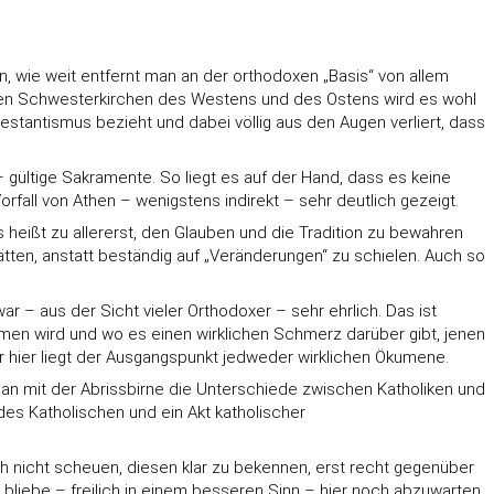
 wie weit entfernt man an der orthodoxen „Basis“ von allem
en den Schwesterkirchen des Westens und des Ostens wird es wohl
stantismus bezieht und dabei völlig aus den Augen verliert, dass
 gültige Sakramente. So liegt es auf der Hand, dass es keine
fall von Athen – wenigstens indirekt – sehr deutlich gezeigt.
 heißt zu allererst, den Glauben und die Tradition zu bewahren
tten, anstatt beständig auf „Veränderungen“ zu schielen. Auch so
 – aus der Sicht vieler Orthodoxer – sehr ehrlich. Das ist
men wird und wo es einen wirklichen Schmerz darüber gibt, jenen
nur hier liegt der Ausgangspunkt jedweder wirklichen Ökumene.
n mit der Abrissbirne die Unterschiede zwischen Katholiken und
des Katholischen und ein Akt katholischer
ch nicht scheuen, diesen klar zu bekennen, erst recht gegenüber
n bliebe – freilich in einem besseren Sinn – hier noch abzuwarten.