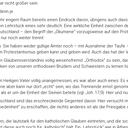
r nicht größer sein.
denn je.
hr engem Raum bereits einen Eindruck davon, übrigens auch davon,
 ein Lehrstück eines sehr deutlich: Eine wirkliche Einheit zwisch
utschland – den Begriff der „Ökumene“ vorzugsweise auf den Prote
nur noch weiter trennt.
nn. Sie haben weder gültige Ämter noch – mit Ausnahme der Taufe –
m Protestantismus geben kann und geben wird. Auch das hat der Vor
n Glaubensverständnis völlig wesensfremd. „Orthodox“ zu sein, das
holiken von unseren orthodoxen Brüdern und Schwestern zu lernen hä
Heiligen Vater völlig unangemessen, es war aber auch eines: Es war
ne aber kann nur dort „echt“ sein, wo das Trennende ernst genom
ls er um die Einheit der Seinen betete (vgl. Joh. 17,9). Hier und 
hland sind das erschreckende Gegenteil davon. Hier versucht ma
iedenheit“ zu erschaffen, die nichts anderes ist als die Preisgabe 
 die lautstark für den katholischen Glauben eintreten, und die si
diese auch noch für „katholisch“ hält. Ein „Lehrstück“ wie in Athe