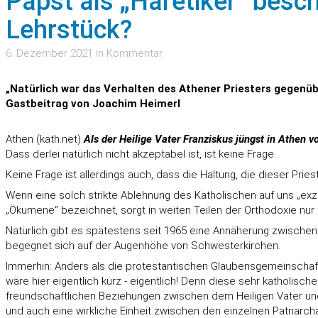
Papst als „Häretiker“ besc
Lehrstück?
6. Dezember 2021 in Kommentar
„Natürlich war das Verhalten des Athener Priesters gegenübe
Gastbeitrag von Joachim Heimerl
Athen (kath.net)
Als der Heilige Vater Franziskus jüngst in Athen 
Dass derlei natürlich nicht akzeptabel ist, ist keine Frage.
Keine Frage ist allerdings auch, dass die Haltung, die dieser Prie
Wenn eine solch strikte Ablehnung des Katholischen auf uns „exze
„Ökumene“ bezeichnet, sorgt in weiten Teilen der Orthodoxie nur 
Natürlich gibt es spätestens seit 1965 eine Annäherung zwisch
begegnet sich auf der Augenhöhe von Schwesterkirchen.
Immerhin: Anders als die protestantischen Glaubensgemeinschaften
wäre hier eigentlich kurz - eigentlich! Denn diese sehr katholisch
freundschaftlichen Beziehungen zwischen dem Heiligen Vater und
und auch eine wirkliche Einheit zwischen den einzelnen Patriar