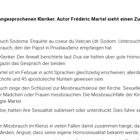
 angesprochenen Kleriker. Autor Frédéric Martel sieht eine
uch Sodoma  Enquète au coeur du Vatican (dt. Sodom  Untersuch
rauch, den der Papst in Privataudienz empfangen hat.
leriker. Der Anwalt berichtete laut
Crux
sie hätten über gute Homo
gazin das Gespräch der beiden.
el ist im Februar in acht Sprachen gleichzeitig erschienen, aller
ischöfe und 45 apostolische Nuntien gewesen sein.
Buch zeige den Schlüssel zur Missbrauchskrise der Kirche. Sexuel
er Mädchen oder Frauen missbrauchen. Die Missbrauchfälle der Kirc
gte Martel.
 hätten ihre Sexualität sublimiert oder unterdrückt. Dies führe s
m Missbrauch im Klerus in vielen Fällen damit zusammen hänge, da
Medien, Angsat, dass seine eigene Homosexualität bekannt werde, 