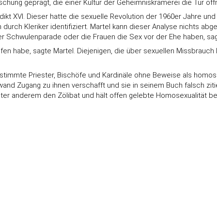
schung geprägt, die einer Kultur der Geheimniskrämerei die Tür öf
ikt XVI. Dieser hatte die sexuelle Revolution der 1960er Jahre un
durch Kleriker identifiziert. Martel kann dieser Analyse nichts abg
der Schwulenparade oder die Frauen die Sex vor der Ehe haben, sag
 habe, sagte Martel. Diejenigen, die über sexuellen Missbrauch Lü
t bestimmte Priester, Bischöfe und Kardinäle ohne Beweise als hom
and Zugang zu ihnen verschafft und sie in seinem Buch falsch zitier
nter anderem den Zölibat und hält offen gelebte Homosexualität bei 