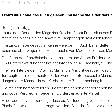
14. Mai 2019 in Weltkirche
Franziskus habe das Buch gelesen und kenne viele der dort
Rom (kath.net/jg)
Laut einem Bericht des Magazins
Crux
hat Papst Franziskus das B
zitiert das Magazin einen Anwalt im Kampf gegen sexuellen Missb
Franziskus habe gesagt, er kenne viele der im Buch behandelten K
seien sie aber wegen des Missbrauchs von Macht, zitiert das Ma
Das Buch des französischen Journalisten und Autors Frèdèric Mart
1.500 Interviews durchgeführt darunter sollen 41 Kardinäle, 52 B
In einem Interview mit
Crux
hat Martel die Ansicht geäußert, das 
tun, sagte er. In den meisten Fällen würden heterosexuelle Männ
Jungen oder Männer. In der Kirche ist der Zusammenhang klar, sa
Die meisten homosexuellen Priester mit denen er gesprochen habe,
und sogar Verbrechen begehen würden, erläuterte Martel.
Er sei auch davon überzeugt, dass die Vertuschung von sexuelle
Bischof habe dann selbst Angst vor dem Skandal, Angst vor den 