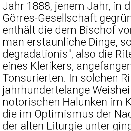
Jahr 1888, jenem Jahr, in 
Görres-Gesellschaft gegrün
enthält die dem Bischof vor
man erstaunliche Dinge, so 
degradationis", also die Ri
eines Klerikers, angefang
Tonsurierten. In solchen Ri
jahrhundertelange Weishei
notorischen Halunken im Kl
die im Optimismus der Nac
der alten Liturgie unter gin