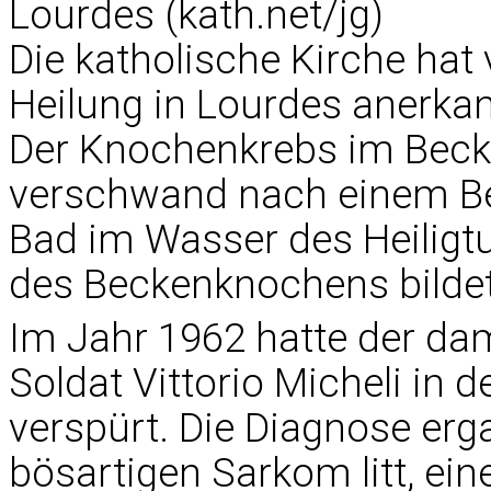
Lourdes (kath.net/jg)
Die katholische Kirche hat
Heilung in Lourdes anerkan
Der Knochenkrebs im Becke
verschwand nach einem Be
Bad im Wasser des Heiligtu
des Beckenknochens bildet
Im Jahr 1962 hatte der dam
Soldat Vittorio Micheli in 
verspürt. Die Diagnose erg
bösartigen Sarkom litt, e