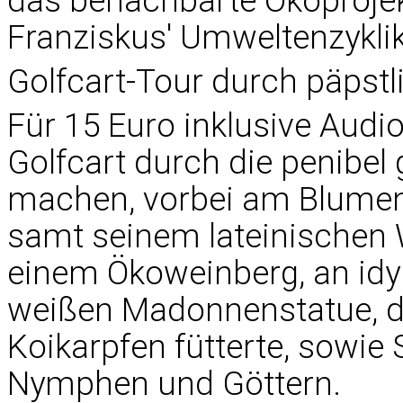
das benachbarte Ökoprojek
Franziskus' Umweltenzykli
Golfcart-Tour durch päpstl
Für 15 Euro inklusive Aud
Golfcart durch die penibel
machen, vorbei am Blumen
samt seinem lateinischen W
einem Ökoweinberg, an idyl
weißen Madonnenstatue, de
Koikarpfen fütterte, sowie
Nymphen und Göttern.