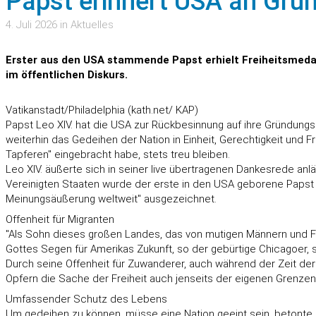
Papst erinnert USA an Grü
4. Juli 2026 in Aktuelles
Erster aus den USA stammende Papst erhielt Freiheitsmedail
im öffentlichen Diskurs.
Vatikanstadt/Philadelphia (kath.net/ KAP)
Papst Leo XIV. hat die USA zur Rückbesinnung auf ihre Gründungsp
weiterhin das Gedeihen der Nation in Einheit, Gerechtigkeit und F
Tapferen" eingebracht habe, stets treu bleiben.
Leo XIV. äußerte sich in seiner live übertragenen Dankesrede anl
Vereinigten Staaten wurde der erste in den USA geborene Papst "
Meinungsäußerung weltweit" ausgezeichnet.
Offenheit für Migranten
"Als Sohn dieses großen Landes, das von mutigen Männern und Fra
Gottes Segen für Amerikas Zukunft, so der gebürtige Chicagoer, se
Durch seine Offenheit für Zuwanderer, auch während der Zeit der
Opfern die Sache der Freiheit auch jenseits der eigenen Grenzen v
Umfassender Schutz des Lebens
Um gedeihen zu können, müsse eine Nation geeint sein, betonte 