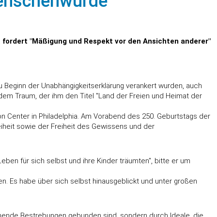
Menschenwürde
V. fordert "Mäßigung und Respekt vor den Ansichten anderer"
zu Beginn der Unabhängigkeitserklärung verankert wurden, auch
e dem Traum, der ihm den Titel "Land der Freien und Heimat der
tion Center in Philadelphia. Am Vorabend des 250. Geburtstags der
iheit sowie der Freiheit des Gewissens und der
en für sich selbst und ihre Kinder träumten", bitte er um
en. Es habe über sich selbst hinausgeblickt und unter großen
ehende Bestrebungen gebunden sind, sondern durch Ideale, die