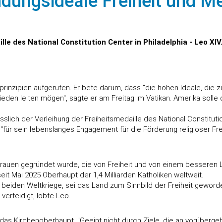
ndungsideale Freiheit und 
le des National Constitution Center in Philadelphia - Leo XI
rinzipien aufgerufen. Er bete darum, dass "die hohen Ideale, die 
rieden leiten mögen", sagte er am Freitag im Vatikan. Amerika soll
ässlich der Verleihung der Freiheitsmedaille des National Constitu
für sein lebenslanges Engagement für die Förderung religiöser Fre
uen gegründet wurde, die von Freiheit und von einem besseren Leb
it Mai 2025 Oberhaupt der 1,4 Milliarden Katholiken weltweit.
 beiden Weltkriege, sei das Land zum Sinnbild der Freiheit geword
erteidigt, lobte Leo.
das Kirchenoberhaupt. "Geeint nicht durch Ziele, die an vorüberg