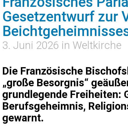
Französisches Parl
Gesetzentwurf zur 
Beichtgeheimnisses
3. Juni 2026 in Weltkirche
Die Französische Bischofs
„große Besorgnis“ geäußer
grundlegende Freiheiten: 
Berufsgeheimnis, Religions
gewarnt.