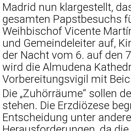
Madrid nun klargestellt, d
gesamten Papstbesuchs für
Weihbischof Vicente Martín
und Gemeindeleiter auf, Ki
der Nacht vom 6. auf den 7
wird die Almudena Kathedr
Vorbereitungsvigil mit Bei
Die „Zuhörräume“ sollen de
stehen. Die Erzdiözese beg
Entscheidung unter andere
Herausforderungen, da die