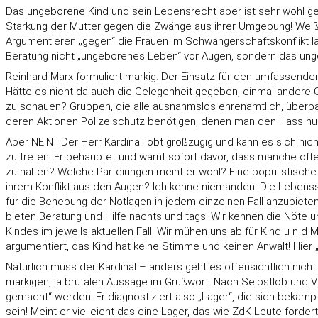
Das ungeborene Kind und sein Lebensrecht aber ist sehr wohl ge
Stärkung der Mutter gegen die Zwänge aus ihrer Umgebung! Weiß 
Argumentieren „gegen“ die Frauen im Schwangerschaftskonflikt lan
Beratung nicht „ungeborenes Leben“ vor Augen, sondern das un
Reinhard Marx formuliert markig: Der Einsatz für den umfassenden L
Hätte es nicht da auch die Gelegenheit gegeben, einmal andere 
zu schauen? Gruppen, die alle ausnahmslos ehrenamtlich, überp
deren Aktionen Polizeischutz benötigen, denen man den Hass hund
Aber NEIN ! Der Herr Kardinal lobt großzügig und kann es sich ni
zu treten: Er behauptet und warnt sofort davor, dass manche offe
zu halten? Welche Parteiungen meint er wohl? Eine populistische 
ihrem Konflikt aus den Augen? Ich kenne niemanden! Die Lebenssc
für die Behebung der Notlagen in jedem einzelnen Fall anzubieten
bieten Beratung und Hilfe nachts und tags! Wir kennen die Nöte 
Kindes im jeweils aktuellen Fall. Wir mühen uns ab für Kind u n d
argumentiert, das Kind hat keine Stimme und keinen Anwalt! Hier „P
Natürlich muss der Kardinal – anders geht es offensichtlich nicht 
markigen, ja brutalen Aussage im Grußwort. Nach Selbstlob und 
gemacht“ werden. Er diagnostiziert also „Lager“, die sich bekämp
sein! Meint er vielleicht das eine Lager, das wie ZdK-Leute ford