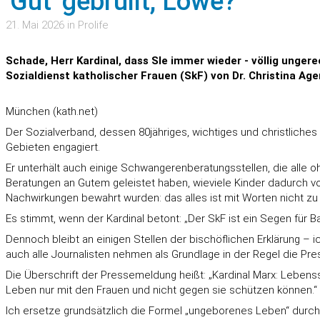
'Gut' gebrüllt, Löwe?
21. Mai 2026 in Prolife
Schade, Herr Kardinal, dass SIe immer wieder - völlig ung
Sozialdienst katholischer Frauen (SkF) von Dr. Christina Age
München (kath.net)
Der Sozialverband, dessen 80jähriges, wichtiges und christliches 
Gebieten engagiert.
Er unterhält auch einige Schwangerenberatungsstellen, die alle 
Beratungen an Gutem geleistet haben, wieviele Kinder dadurch vor
Nachwirkungen bewahrt wurden: das alles ist mit Worten nicht zu
Es stimmt, wenn der Kardinal betont: „Der SkF ist ein Segen für Ba
Dennoch bleibt an einigen Stellen der bischöflichen Erklärung –
auch alle Journalisten nehmen als Grundlage in der Regel die Pr
Die Überschrift der Pressemeldung heißt: „Kardinal Marx: Lebens
Leben nur mit den Frauen und nicht gegen sie schützen können.“
Ich ersetze grundsätzlich die Formel „ungeborenes Leben“ durch „