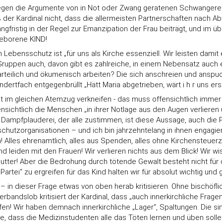
gen die Argumente von in Not oder Zwang geratenen Schwangeren z
der Kardinal nicht, dass die allermeisten Partnerschaften nach 
gfristig in der Regel zur Emanzipation der Frau beiträgt, und im 
geborene KIND!
ebensschutz ist „für uns als Kirche essenziell. Wir leisten damit e
Gruppen auch, davon gibt es zahlreiche, in einem Nebensatz auch 
arteilich und ökumenisch arbeiten? Die sich anschreien und anspu
ertfach entgegenbrüllt „Hätt Maria abgetrieben, wärt i h r uns ers
cht im gleichen Atemzug verkneifen - das muss offensichtlich immer
nsichtlich die Menschen „in ihrer Notlage aus den Augen verlieren u
Dampfplauderei, der alle zustimmen, ist diese Aussage, auch die P
hutzorganisationen – und ich bin jahrzehntelang in ihnen engagie
! Alles ehrenamtlich, alles aus Spenden, alles ohne Kirchensteuer
und leiden mit den Frauen! Wir verlieren nichts aus dem Blick! Wi
 Mutter! Aber die Bedrohung durch tötende Gewalt besteht nicht für
artei“ zu ergreifen für das Kind halten wir für absolut wichtig und 
– in dieser Frage etwas von oben herab kritisieren. Ohne bischöflich
Verbandslob kritisiert der Kardinal, dass „auch innerkirchliche F
fen! Wir haben demnach innerkirchliche „Lager“, Spaltungen. Die si
erte, dass die Medizinstudenten alle das Töten lernen und üben sol