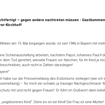
erechtfertigt – gegen andere nachtreten müssen - Gastkommen
rer-Kirchhoff
Wirken am 15. Mai begangen wurde, ist seit 1946 in Bayern mit mehr 
ohne Scheinausstellung arbeiten, nachdem Papst Johannes Paul II 
 dem Tod gerettet, wieviele Frauen vor falschen, für ihr Kind ja 
 beschreiben, auch nicht in Zahlen darzulegen!
yern!“
 ich habe nur die Pressemeldung des Erzbistums vorliegen (wie ich
essemeldung) – für mich ein schaler, ja trauriger Nachgeschmack.
schutz mit und nicht gegen Frauen“. Er führt im Grußwort dann bel
ungeborenes Kind“. Denn es ist ein Kind! Die Frau ist eine Mutter!