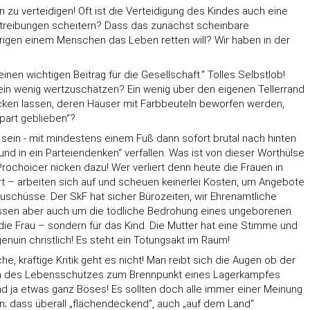
u verteidigen! Oft ist die Verteidigung des Kindes auch eine
Abtreibungen scheitern? Dass das zunächst scheinbare
übrigen einem Menschen das Leben retten will? Wir haben in der
inen wichtigen Beitrag für die Gesellschaft.“ Tolles Selbstlob!
ein wenig wertzuschätzen? Ein wenig über den eigenen Tellerrand
cken lassen, deren Häuser mit Farbbeuteln beworfen werden,
part geblieben“?
 sein - mit mindestens einem Fuß dann sofort brutal nach hinten
nd in ein Parteiendenken“ verfallen. Was ist von dieser Worthülse
rochoicer nicken dazu! Wer verliert denn heute die Frauen in
rt – arbeiten sich auf und scheuen keinerlei Kosten, um Angebote
zuschüsse. Der SkF hat sicher Bürozeiten, wir Ehrenamtliche
r wissen aber auch um die tödliche Bedrohung eines ungeborenen
 die Frau – sondern für das Kind. Die Mutter hat eine Stimme und
genuin christlich! Es steht ein Tötungsakt im Raum!
e, kräftige Kritik geht es nicht! Man reibt sich die Augen ob der
ragen des Lebensschutzes zum Brennpunkt eines Lagerkampfes
nd ja etwas ganz Böses! Es sollten doch alle immer einer Meinung
len; dass überall „flächendeckend“, auch „auf dem Land“