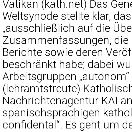
Vatikan (kath.net) Das Gen
Weltsynode stellte klar, das
„ausschließlich auf die Üb
Zusammenfassungen, die re
Berichte sowie deren Veröf
beschränkt habe; dabei wur
Arbeitsgruppen „autonom“ a
(lehramtstreute) Katholisc
Nachrichtenagentur KAI an
spanischsprachigen katholi
confidental“. Es geht um 