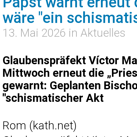
Papst warnt erneut 
wäre "ein schismati
13. Mai 2026 in Aktuelles
Glaubenspräfekt Víctor M
Mittwoch erneut die „Pries
gewarnt: Geplanten Bischo
"schismatischer Akt
Rom (kath.net)