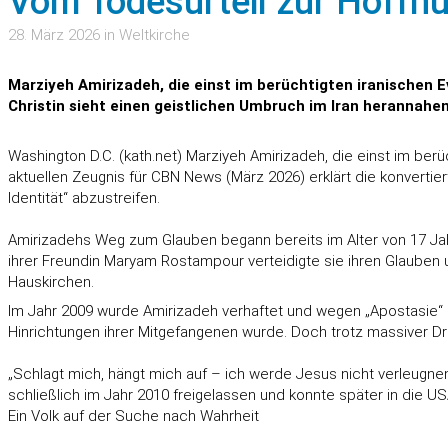
Vom Todesurteil zur Hoffnun
28. März 2026 in Weltkirche
Marziyeh Amirizadeh, die einst im berüchtigten iranischen E
Christin sieht einen geistlichen Umbruch im Iran herannahen
Washington D.C. (kath.net) Marziyeh Amirizadeh, die einst im berüc
aktuellen Zeugnis für CBN News (März 2026) erklärt die konvertie
Identität“ abzustreifen.
Amirizadehs Weg zum Glauben begann bereits im Alter von 17 Ja
ihrer Freundin Maryam Rostampour verteidigte sie ihren Glauben 
Hauskirchen.
Im Jahr 2009 wurde Amirizadeh verhaftet und wegen „Apostasie“ (A
Hinrichtungen ihrer Mitgefangenen wurde. Doch trotz massiver 
„Schlagt mich, hängt mich auf – ich werde Jesus nicht verleugne
schließlich im Jahr 2010 freigelassen und konnte später in die US
Ein Volk auf der Suche nach Wahrheit