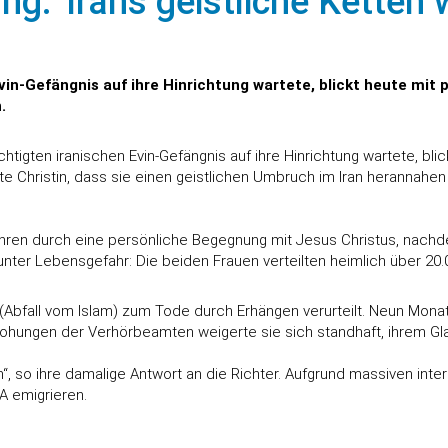
g: 'Irans geistliche Ketten
vin-Gefängnis auf ihre Hinrichtung wartete, blickt heute mit 
.
htigten iranischen Evin-Gefängnis auf ihre Hinrichtung wartete, bli
rte Christin, dass sie einen geistlichen Umbruch im Iran herannahe
hren durch eine persönliche Begegnung mit Jesus Christus, nachde
unter Lebensgefahr: Die beiden Frauen verteilten heimlich über 20
bfall vom Islam) zum Tode durch Erhängen verurteilt. Neun Monate 
Drohungen der Verhörbeamten weigerte sie sich standhaft, ihrem 
n“, so ihre damalige Antwort an die Richter. Aufgrund massiven i
A emigrieren.