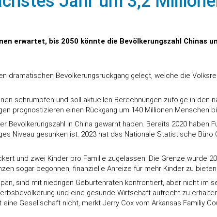
ächstes Jahr um 3,2 Million
nen erwartet, bis 2050 könnte die Bevölkerungszahl Chinas um
en dramatischen Bevölkerungsrückgang gelegt, welche die Volksrep
onen schrumpfen und soll aktuellen Berechnungen zufolge in den 
gen prognostizieren einen Rückgang um 140 Millionen Menschen bi
der Bevölkerungszahl in China gewarnt haben. Bereits 2020 haben 
iges Niveau gesunken ist. 2023 hat das Nationale Statistische Büro 
lockert und zwei Kinder pro Familie zugelassen. Die Grenze wurde 20
zen sogar begonnen, finanzielle Anreize für mehr Kinder zu bieten
apan, sind mit niedrigen Geburtenraten konfrontiert, aber nicht i
rbsbevölkerung und eine gesunde Wirtschaft aufrecht zu erhalten.
t eine Gesellschaft nicht, merkt Jerry Cox vom Arkansas Familiy Co