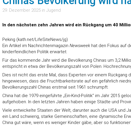
Chinas Bevölkerung wird n
29. Dezember 2025 in Jugend
In den nächsten zehn Jahren wird ein Rückgang um 40 Millio
Peking (kath.net/LifeSiteNews/jg)
Ein Artikel im Nachrichtenmagazin
Newsweek
hat den Fokus auf d
kinderfeindlichen Politik erwartet.
Für das kommende Jahr wird die Bevölkerung Chinas um 3,2 Milli
entspricht in etwa der Bevölkerungszahl von Polen. Hochrechnun
Dies ist nicht das erste Mal, dass Experten vor einem Rückgang 
hingewiesen, dass die Fruchtbarkeitsrate auf ein gefährlich niedr
Bevölkerungszahl Chinas erstmal seit 1961 schrumpft.
China hat die 1979 eingeführte „Ein-Kind-Politik“ im Jahr 2015 ge
aufgehoben. In den letzten Jahren haben einige Städte und Provin
Viele entwickelte Staaten der Welt, darunter auch die USA und J
ein Land schwierig, starke Gemeinschaften, eine dynamische Erwe
China gut wäre, wenn es weniger Kinder gäbe, aber so funktionier