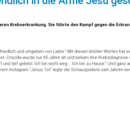
 endlich in die Arme Jesu ges
weren Krebserkrankung. Sie führte den Kampf gegen die Erkran
 friedlich und umgeben von Liebe." Mit diesen letzten Worten hat si
. Criscilla wurde nur 45 Jahre alt und bekam ihre Krebsdiagnose sc
t und tief geliebt. Ich bin nicht weg ... Ich bin zu Hause." Und gan
ihrem Instagram "
Jesus 1st"
legte die Schauspielerin seit Jahren ei