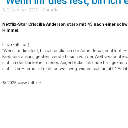
"Wenn ihr dies lest, bin ich
5. Dezember 2025 in Chronik
Netflix-Star Criscilla Anderson starb mit 45 nach einer sch
Himmel.
Linz (kath.net)
"Wenn ihr dies lest, bin ich endlich in die Arme Jesu geschlüpft –
Krebserkrankung gestern verstarb, sich von der Welt verabschiedet
nicht in der Dunkelheit dieses Augenblicks. Ich habe hart gekämpf
nicht: Der Himmel ist nicht so weit weg, wie es sich anfühlt." Auf 
© 2025 www.kath.net