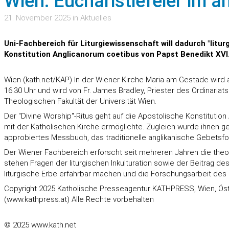
Wien: Eucharistiefeier im a
21. November 2025 in Aktuelles
Uni-Fachbereich für Liturgiewissenschaft will dadurch "litu
Konstitution Anglicanorum coetibus von Papst Benedikt XVI
Wien (kath.net/KAP) In der Wiener Kirche Maria am Gestade wird a
16.30 Uhr und wird von Fr. James Bradley, Priester des Ordinariat
Theologischen Fakultät der Universität Wien.
Der "Divine Worship"-Ritus geht auf die Apostolische Konstitution
mit der Katholischen Kirche ermöglichte. Zugleich wurde ihnen ges
approbiertes Messbuch, das traditionelle anglikanische Gebetsfo
Der Wiener Fachbereich erforscht seit mehreren Jahren die theol
stehen Fragen der liturgischen Inkulturation sowie der Beitrag des 
liturgische Erbe erfahrbar machen und die Forschungsarbeit des I
Copyright 2025 Katholische Presseagentur KATHPRESS, Wien, Öst
(www.kathpress.at) Alle Rechte vorbehalten
© 2025 www.kath.net