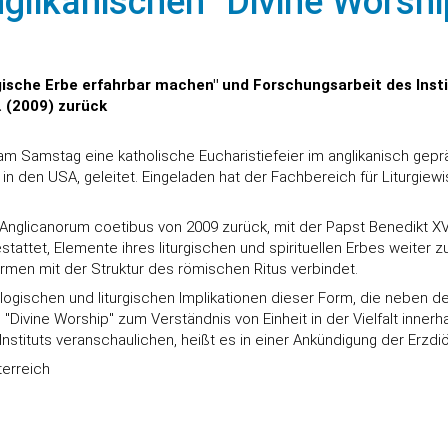
nglikanischen "Divine Worshi
rgische Erbe erfahrbar machen" und Forschungsarbeit des Inst
. (2009) zurück
m Samstag eine katholische Eucharistiefeier im anglikanisch geprä
s in den USA, geleitet. Eingeladen hat der Fachbereich für Liturgi
 Anglicanorum coetibus von 2009 zurück, mit der Papst Benedikt XVI
tattet, Elemente ihres liturgischen und spirituellen Erbes weiter 
rmen mit der Struktur des römischen Ritus verbindet.
ogischen und liturgischen Implikationen dieser Form, die neben de
"Divine Worship" zum Verständnis von Einheit in der Vielfalt innerha
nstituts veranschaulichen, heißt es in einer Ankündigung der Erzd
erreich