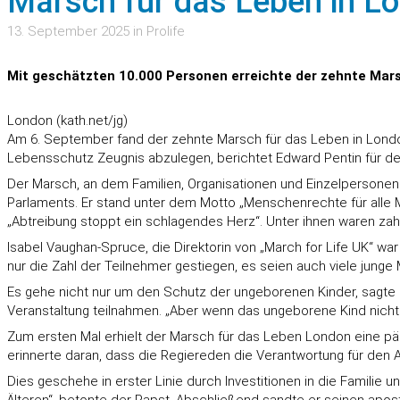
Marsch für das Leben in Lo
13. September 2025 in Prolife
Mit geschätzten 10.000 Personen erreichte der zehnte Mars
London (kath.net/jg)
Am 6. September fand der zehnte Marsch für das Leben in Londo
Lebensschutz Zeugnis abzulegen, berichtet Edward Pentin für d
Der Marsch, an dem Familien, Organisationen und Einzelpersone
Parlaments. Er stand unter dem Motto „Menschenrechte für alle
„Abtreibung stoppt ein schlagendes Herz“. Unter ihnen waren zah
Isabel Vaughan-Spruce, die Direktorin von „March for Life UK“ war
nur die Zahl der Teilnehmer gestiegen, es seien auch viele jung
Es gehe nicht nur um den Schutz der ungeborenen Kinder, sagte B
Veranstaltung teilnahmen. „Aber wenn das ungeborene Kind nicht m
Zum ersten Mal erhielt der Marsch für das Leben London eine pä
erinnerte daran, dass die Regiereden die Verantwortung für den A
Dies geschehe in erster Linie durch Investitionen in die Famili