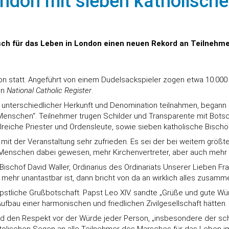
ndon mit sieben katholisch
ch für das Leben in London einen neuen Rekord an Teilnehmer
n statt. Angeführt von einem Dudelsackspieler zogen etwa 10.000
en
National Catholic Register
.
n unterschiedlicher Herkunft und Denomination teilnahmen, begann
 Menschen“. Teilnehmer trugen Schilder und Transparente mit Bot
lreiche Priester und Ordensleute, sowie sieben katholische Bischö
 mit der Veranstaltung sehr zufrieden. Es sei der bei weitem größt
e Menschen dabei gewesen, mehr Kirchenvertreter, aber auch mehr 
ischof David Waller, Ordinarius des Ordinariats Unserer Lieben Fr
ehr unantastbar ist, dann bricht von da an wirklich alles zusammen
pstliche Grußbotschaft. Papst Leo XIV. sandte „Grüße und gute Wü
ufbau einer harmonischen und friedlichen Zivilgesellschaft hätten.
e und den Respekt vor der Würde jeder Person, „insbesondere der 