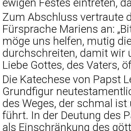
ewigen Festes eintreten, das
Zum Abschluss vertraute d
Fürsprache Mariens an: „Bit
möge uns helfen, mutig die
durchschreiten, damit wir 
Liebe Gottes, des Vaters, ö
Die Katechese von Papst Le
Grundfigur neutestamentli
des Weges, der schmal ist
führt. In der Deutung des P
als Einschränkung des gött