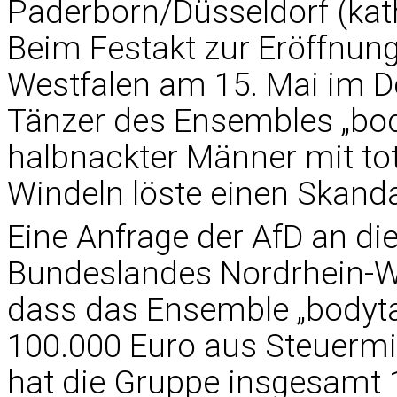
Paderborn/Düsseldorf (kath
Beim Festakt zur Eröffnun
Westfalen am 15. Mai im 
Tänzer des Ensembles „body
halbnackter Männer mit t
Windeln löste einen Skanda
Eine Anfrage der AfD an di
Bundeslandes Nordrhein-We
dass das Ensemble „bodytal
100.000 Euro aus Steuermit
hat die Gruppe insgesamt 1