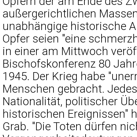
Opfern der am Ende des Z
außergerichtlichen Massen
unabhängige historische A
Opfer seien "eine schmerzh
in einer am Mittwoch veröf
Bischofskonferenz 80 Jahr
1945. Der Krieg habe "uner
Menschen gebracht. Jedes
Nationalität, politischer Ü
historischen Ereignissen" 
Grab. "Die Toten dürfen nic