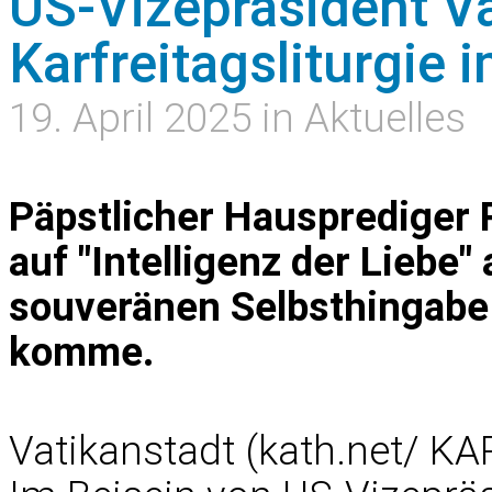
US-Vizepräsident V
Karfreitagsliturgie
19. April 2025 in Aktuelles
Päpstlicher Hausprediger 
auf "Intelligenz der Liebe"
souveränen Selbsthingab
komme.
Vatikanstadt (kath.net/ KA