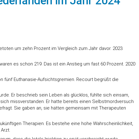
iederlanden im Jahr 2024
sietoten um zehn Prozent im Vergleich zum Jahr davor. 2023
waren es schon 219. Das ist ein Anstieg um fast 60 Prozent. 2020
on fünf Euthanasie-Aufsichtsgremien. Recourt begrüßt die
de. Er beschrieb sein Leben als glücklos, fühlte sich einsam,
te sich missverstanden. Er hatte bereits einen Selbstmordversuch
befragt. Sie gaben an, sie hätten gemeinsam mit Therapeuten
zukünftigen Therapien. Es bestehe eine hohe Wahrscheinlichkeit,
Arzt.