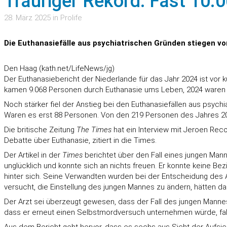
Trauriger Rekord: Fast 10.
28. März 2025 in Prolife
Die Euthanasiefälle aus psychiatrischen Gründen stiegen v
Den Haag (kath.net/LifeNews/jg)
Der Euthanasiebericht der Niederlande für das Jahr 2024 ist vor 
kamen 9.068 Personen durch Euthanasie ums Leben, 2024 waren 
Noch stärker fiel der Anstieg bei den Euthanasiefällen aus psych
Waren es erst 88 Personen. Von den 219 Personen des Jahres 2024
Die britische Zeitung
The Times
hat ein Interview mit Jeroen Rec
Debatte über Euthanasie, zitiert in die Times.
Der Artikel in der
Times
berichtet über den Fall eines jungen Mann
unglücklich und konnte sich an nichts freuen. Er konnte keine Be
hinter sich. Seine Verwandten wurden bei der Entscheidung des 
versucht, die Einstellung des jungen Mannes zu ändern, hätten da
Der Arzt sei überzeugt gewesen, dass der Fall des jungen Mannes
dass er erneut einen Selbstmordversuch unternehmen würde, falls