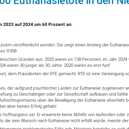
000 Euthanasietote in den N
on 2023 auf 2024 um 60 Prozent an.
kurzem veröffentlicht worden. Sie zeigt einen Anstieg der Euthana
es 9.958.
iatrischen Gründen aus. 2023 waren es 138 Personen, im Jahr 2024 
 waren 30 jünger als 30 Jahre. 2020 waren es erst fünf.
ourt, dem Präsidenten der RTE gemacht. RTE ist eine Vereinigung v
es, der aufgrund psychischer Leiden zur Euthanasie zugelassen wur
ziehung zu Gleichaltrigen oder zur Gesellschaft aufbauen und fühl
Aufsichtsgremiums über die Bewilligung der Euthanasie ebenfalls 
bei aber keinen Erfolg gehabt.
 hoffnungslos sei. Er erwartete keine Abhilfe von laufenden oder 
 die sein Wunsch nach Euthanasie nicht erfüllt würde, meinte der 