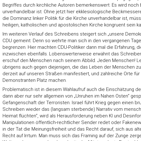
Begriffes durch kirchliche Autoren bemerkenswert. Es wird noch b
unverhandelbar ist. Ohne jetzt hier ekklesiologische Beckmesse
die Dominanz linker Politik für die Kirche unverhandelbar ist, müs
heiligen, katholischen und apostolischen Kirche kongruent sein k
Im weiteren Verlauf des Schreibens steigert sich „unsere Demokr
CDU gemeint. Denn so wehrte man sich in den vergangenen Tagen
begrenzen. Hier machten CDU-Politiker dann mal die Erfahrung, 
inzwischen ebenfalls. Lobenswerterweise erwähnt das Schreiben, 
erschuf den Menschen nach seinem Abbild. Jeden Menschen! Leide
übrigens auch gegen diejenigen, die das Leben der Menschen zu 
derzeit auf unseren Straßen manifestiert, und zahlreiche Orte 
Demonstranten Platz machen.
Problematisch ist in diesem Wahlaufruf auch die Einschätzung der
dann aber nur sehr allgemein von „Unruhen im Nahen Osten“ gespro
Gefangenschaft der Terroristen. Israel führt Krieg gegen einen 
Schreiben wieder das (langsam sterbende) Narrativ vom mensche
Heimat flüchten“, wird als Herausforderung neben KI und Desinfo
Manipulationen öffentlich-rechtlicher Sender redet oder Fakene
in der Tat die Meinungsfreiheit und das Recht darauf, sich aus alt
Recht auf Irrtum. Man muss sich das Framing auf der Zunge zer