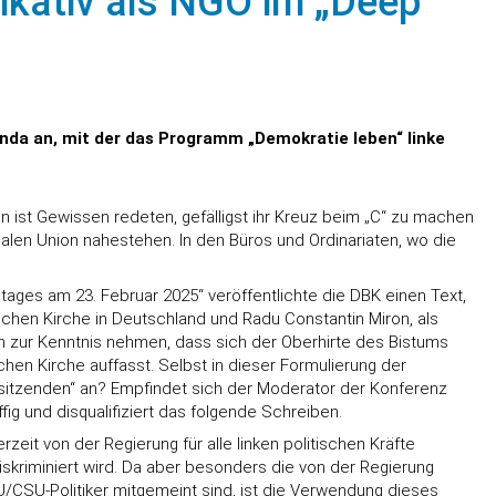
ikativ als NGO im „Deep
ganda an, mit der das Programm „Demokratie leben“ linke
en ist Gewissen redeten, gefälligst ihr Kreuz beim „C“ zu machen
len Union nahestehen. In den Büros und Ordinariaten, wo die
ages am 23. Februar 2025“ veröffentlichte die DBK einen Text,
schen Kirche in Deutschland und Radu Constantin Miron, als
n zur Kenntnis nehmen, dass sich der Oberhirte des Bistums
hen Kirche auffasst. Selbst in dieser Formulierung der
orsitzenden“ an? Empfindet sich der Moderator der Konferenz
fig und disqualifiziert das folgende Schreiben.
zeit von der Regierung für alle linken politischen Kräfte
skriminiert wird. Da aber besonders die von der Regierung
U/CSU-Politiker mitgemeint sind, ist die Verwendung dieses