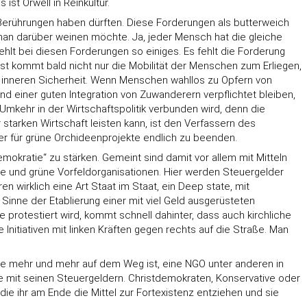
st Orwell in Reinkultur.
 Berührungen haben dürften. Diese Forderungen als butterweich
man darüber weinen möchte. Ja, jeder Mensch hat die gleiche
lt bei diesen Forderungen so einiges. Es fehlt die Forderung
 kommt bald nicht nur die Mobilität der Menschen zum Erliegen,
ur inneren Sicherheit. Wenn Menschen wahllos zu Opfern von
und einer guten Integration von Zuwanderern verpflichtet bleiben,
 Umkehr in der Wirtschaftspolitik verbunden wird, denn die
 starken Wirtschaft leisten kann, ist den Verfassern des
der für grüne Orchideenprojekte endlich zu beenden.
mokratie“ zu stärken. Gemeint sind damit vor allem mit Mitteln
nke und grüne Vorfeldorganisationen. Hier werden Steuergelder
 wirklich eine Art Staat im Staat, ein Deep state, mit
inne der Etablierung einer mit viel Geld ausgerüsteten
protestiert wird, kommt schnell dahinter, dass auch kirchliche
nitiativen mit linken Kräften gegen rechts auf die Straße. Man
 sie mehr und mehr auf dem Weg ist, eine NGO unter anderen in
e mit seinen Steuergeldern. Christdemokraten, Konservative oder
die ihr am Ende die Mittel zur Fortexistenz entziehen und sie