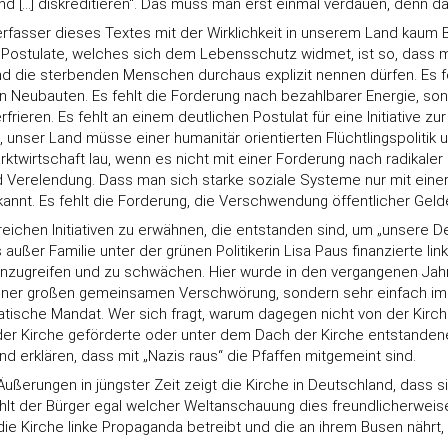
…] diskreditieren“. Das muss man erst einmal verdauen, denn das i
erfasser dieses Textes mit der Wirklichkeit in unserem Land kaum
 Postulate, welches sich dem Lebensschutz widmet, ist so, dass 
 die sterbenden Menschen durchaus explizit nennen dürfen. Es feh
eubauten. Es fehlt die Forderung nach bezahlbarer Energie, sonst
eren. Es fehlt an einem deutlichen Postulat für eine Initiative z
 unser Land müsse einer humanitär orientierten Flüchtlingspolitik 
rktwirtschaft lau, wenn es nicht mit einer Forderung nach radikaler
nd Verelendung. Dass man sich starke soziale Systeme nur mit einer
ekannt. Es fehlt die Forderung, die Verschwendung öffentlicher Gel
eichen Initiativen zu erwähnen, die entstanden sind, um „unsere De
ußer Familie unter der grünen Politikerin Lisa Paus finanzierte li
anzugreifen und zu schwächen. Hier wurde in den vergangenen Jahren
einer großen gemeinsamen Verschwörung, sondern sehr einfach im S
ische Mandat. Wer sich fragt, warum dagegen nicht von der Kirche 
der Kirche geförderte oder unter dem Dach der Kirche entstandene I
d erklären, dass mit „Nazis raus“ die Pfaffen mitgemeint sind.
Äußerungen in jüngster Zeit zeigt die Kirche in Deutschland, dass
hlt der Bürger egal welcher Weltanschauung dies freundlicherweis
ie Kirche linke Propaganda betreibt und die an ihrem Busen nährt, 