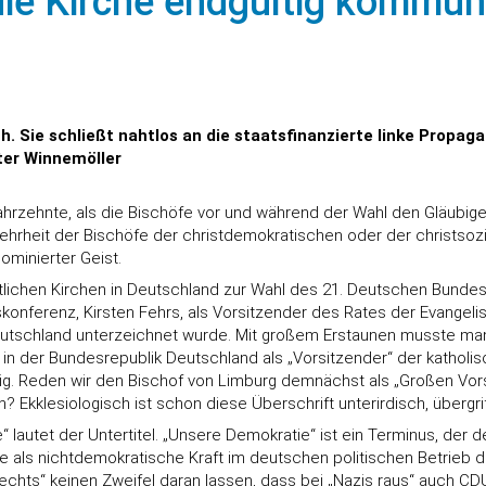
die Kirche endgültig kommun
h. Sie schließt nahtlos an die staatsfinanzierte linke Propa
ter Winnemöller
 Jahrzehnte, als die Bischöfe vor und während der Wahl den Gläubig
hrheit der Bischöfe der christdemokratischen oder der christsozia
ominierter Geist.
lichen Kirchen in Deutschland zur Wahl des 21. Deutschen Bundest
onferenz, Kirsten Fehrs, als Vorsitzender des Rates der Evangeli
Deutschland unterzeichnet wurde. Mit großem Erstaunen musste ma
n der Bundesrepublik Deutschland als „Vorsitzender“ der katholisc
fähig. Reden wir den Bischof von Limburg demnächst als „Großen V
 Ekklesiologisch ist schon diese Überschrift unterirdisch, übergrif
autet der Untertitel. „Unsere Demokratie“ ist ein Terminus, der der
 als nichtdemokratische Kraft im deutschen politischen Betrieb di
rechts“ keinen Zweifel daran lassen, dass bei „Nazis raus“ auch CD