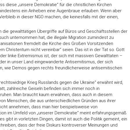
ss diese „unsere Demokratie“ für die christlichen Kirchen
l mindestens ein Anheben eine Augenbraue erlauben. Wenn aber
 Verbleib in dieser NGO machen, die keinesfalls mit der einen,
 die gewalttätigen Übergriffe auf Büros und Geschäftsstellen der
uch unternommen hat, die illegale Migration zumindest zu
ganisationen fremdelt die Kirche des Großen Vorsitzenden
Christentum nicht vereinbar“ seien. Das ist in der Tat so. Gott
r linke Extremismus ist, der sich mit massiven Gewalttaten –
der in unser Land eingewanderte Antisemitismus, der sich
en, wie Demos gegen rechts freundlicherweise antisemitischen
rechtswidrige Krieg Russlands gegen die Ukraine“ erwähnt wird,
att, zahlreiche Geiseln befinden sich immer noch in
 Unruhen. Man braucht kaum erwähnen, dass auch in diesem
on Menschen, die aus unterschiedlichen Gründen aus ihrer
 nicht annehmen, dass man hier beispielsweise von
ation im Umfeld von „unserer Demokratie“ meint erfahrungsgemäß
 gibt in vorletzten Dingen, damit ist auch die Politik gemeint, ein
hreiben, dass der freie Diskurs kontroverser Meinungen und