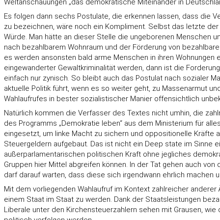
Weltanschauungen „das demokratische Miteinander in Deutschland [
Es folgen dann sechs Postulate, die erkennen lassen, dass die V
zu bezeichnen, wäre noch ein Kompliment. Selbst das letzte der
Würde. Man hätte an dieser Stelle die ungeborenen Menschen und
nach bezahlbarem Wohnraum und der Förderung von bezahlbaren N
es werden ansonsten bald arme Menschen in ihren Wohnungen erfri
eingewanderter Gewaltkriminalität werden, dann ist die Forderung,
einfach nur zynisch. So bleibt auch das Postulat nach sozialer Ma
aktuelle Politik führt, wenn es so weiter geht, zu Massenarmut u
Wahlaufrufes in bester sozialistischer Manier offensichtlich unb
Natürlich kommen die Verfasser des Textes nicht umhin, die zahlr
des Programms „Demokratie leben“ aus dem Ministerium für alles a
eingesetzt, um linke Macht zu sichern und oppositionelle Kräfte 
Steuergeldern aufgebaut. Das ist nicht ein Deep state im Sinne 
außerparlamentarischen politischen Kraft ohne jegliches demokrat
Gruppen hier Mittel abgreifen können. In der Tat gehen auch von 
darf darauf warten, dass diese sich irgendwann ehrlich machen un
Mit dem vorliegenden Wahlaufruf im Kontext zahlreicher anderer 
einem Staat im Staat zu werden. Dank der Staatsleistungen beza
Liberale unter den Kirchensteuerzahlern sehen mit Grausen, wie d