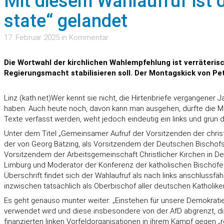
Mit diesem Wahlaufruf ist 
state“ gelandet
17. Februar 2025 in Kommentar
Die Wortwahl der kirchlichen Wahlempfehlung ist verräterisc
Regierungsmacht stabilisieren soll. Der Montagskick von Pe
Linz (kath.net)Wer kennt sie nicht, die Hirtenbriefe vergangener
haben. Auch heute noch, davon kann man ausgehen, dürfte die Me
Texte verfasst werden, weht jedoch eindeutig ein links und grün d
Unter dem Titel „Gemeinsamer Aufruf der Vorsitzenden der christ
der von Georg Bätzing, als Vorsitzendem der Deutschen Bischofsk
Vorsitzendem der Arbeitsgemeinschaft Christlicher Kirchen in 
Limburg und Moderator der Konferenz der katholischen Bischöfe i
Überschrift findet sich der Wahlaufruf als nach links anschluss
inzwischen tatsächlich als Oberbischof aller deutschen Katholiken?
Es geht genauso munter weiter: „Einstehen für unsere Demokratie“ l
verwendet wird und diese insbesondere von der AfD abgrenzt, die
finanzierten linken Vorfeldorganisationen in ihrem Kampf gegen „