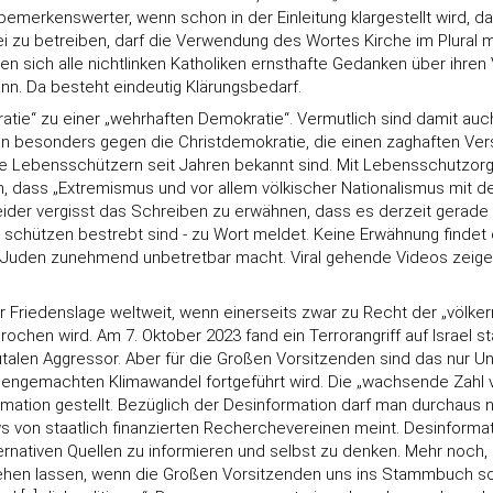
emerkenswerter, wenn schon in der Einleitung klargestellt wird, da
rei zu betreiben, darf die Verwendung des Wortes Kirche im Plura
sen sich alle nichtlinken Katholiken ernsthafte Gedanken über ihren
ann. Da besteht eindeutig Klärungsbedarf.
atie“ zu einer „wehrhaften Demokratie“. Vermutlich sind damit auch
 besonders gegen die Christdemokratie, die einen zaghaften Vers
die Lebensschützern seit Jahren bekannt sind. Mit Lebensschutzor
dass „Extremismus und vor allem völkischer Nationalismus mit dem 
r vergisst das Schreiben zu erwähnen, dass es derzeit gerade de
schützen bestrebt sind - zu Wort meldet. Keine Erwähnung findet 
für Juden zunehmend unbetretbar macht. Viral gehende Videos zeig
 Friedenslage weltweit, wenn einerseits zwar zu Recht der „völker
chen wird. Am 7. Oktober 2023 fand ein Terrorangriff auf Israel st
brutalen Aggressor. Aber für die Großen Vorsitzenden sind das nur
ngemachten Klimawandel fortgeführt wird. Die „wachsende Zahl v
rmation gestellt. Bezüglich der Desinformation darf man durchaus
ws von staatlich finanzierten Recherchevereinen meint. Desinform
ernativen Quellen zu informieren und selbst zu denken. Mehr noch, es
gehen lassen, wenn die Großen Vorsitzenden uns ins Stammbuch sc