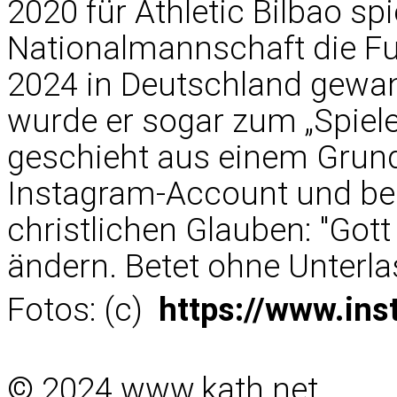
2020 für Athletic Bilbao spi
Nationalmannschaft die Fu
2024 in Deutschland gewan
wurde er sogar zum „Spieler
geschieht aus einem Grund
Instagram-Account und be
christlichen Glauben: "Go
ändern. Betet ohne Unterlas
Fotos: (c)
https://www.ins
© 2024 www.kath.net