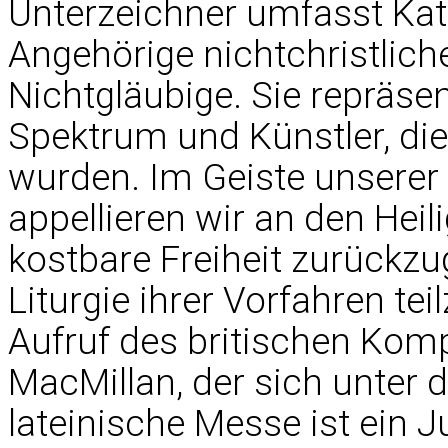
Unterzeichner umfasst Kath
Angehörige nichtchristlic
Nichtgläubige. Sie repräsent
Spektrum und Künstler, di
wurden. Im Geiste unsere
appellieren wir an den Heil
kostbare Freiheit zurückzu
Liturgie ihrer Vorfahren te
Aufruf des britischen Kom
MacMillan, der sich unter de
lateinische Messe ist ein