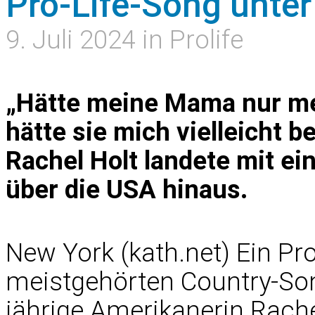
Pro-Life-Song unter
9. Juli 2024 in Prolife
„Hätte meine Mama nur me
hätte sie mich vielleicht 
Rachel Holt landete mit ei
über die USA hinaus.
New York (kath.net) Ein Pro
meistgehörten Country-Song
jährige Amerikanerin Rache