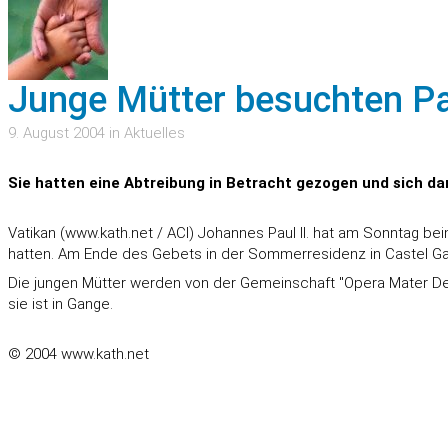
Junge Mütter besuchten Pa
9. August 2004 in Aktuelles
Sie hatten eine Abtreibung in Betracht gezogen und sich dan
Vatikan (www.kath.net / ACI) Johannes Paul II. hat am Sonntag be
hatten. Am Ende des Gebets in der Sommerresidenz in Castel Ga
Die jungen Mütter werden von der Gemeinschaft "Opera Mater Dei"
sie ist in Gange.
© 2004 www.kath.net