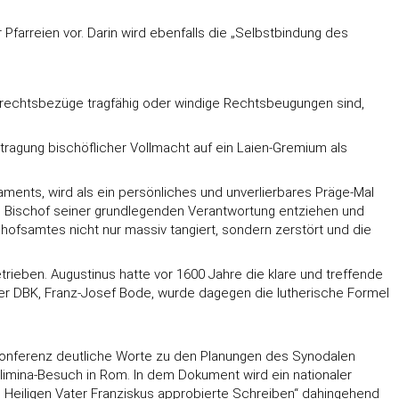
farreien vor. Darin wird ebenfalls die „Selbstbindung des
rechtsbezüge tragfähig oder windige Rechtsbeugungen sind,
rtragung bischöflicher Vollmacht auf ein Laien-Gremium als
aments, wird als ein persönliches und unverlierbares Präge-Mal
in Bischof seiner grundlegenden Verantwortung entziehen und
ofsamtes nicht nur massiv tangiert, sondern zerstört und die
ieben. Augustinus hatte vor 1600 Jahre die klare und treffende
 der DBK, Franz-Josef Bode, wurde dagegen die lutherische Formel
fskonferenz deutliche Worte zu den Planungen des Synodalen
limina-Besuch in Rom. In dem Dokument wird ein nationaler
 Heiligen Vater Franziskus approbierte Schreiben“ dahingehend