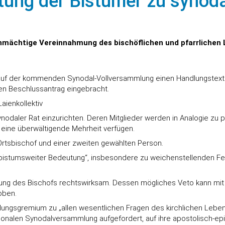
tung der Bistümer zu synoda
genmächtige Vereinnahmung des bischöflichen und pfarrliche
ng auf der kommenden Synodal-Vollversammlung einen Handlungstex
en Beschlussantrag eingebracht.
aienkollektiv
ynodaler Rat einzurichten. Deren Mitglieder werden in Analogie zu 
 eine überwältigende Mehrheit verfügen.
Ortsbischof und einer zweiten gewählten Person.
 bistumsweiter Bedeutung“, insbesondere zu weichenstellenden Fe
ung des Bischofs rechtswirksam. Dessen mögliches Veto kann mit 
oben.
dungsgremium zu „allen wesentlichen Fragen des kirchlichen Leben
onalen Synodalversammlung aufgefordert, auf ihre apostolisch-epis