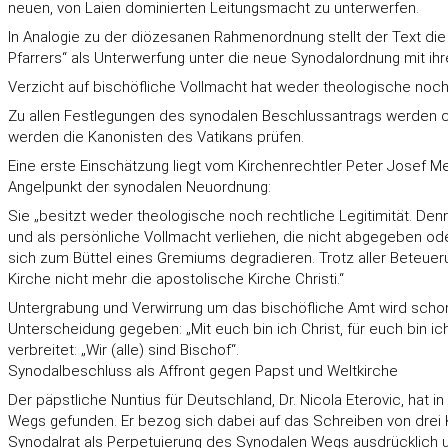
neuen, von Laien dominierten Leitungsmacht zu unterwerfen.
In Analogie zu der diözesanen Rahmenordnung stellt der Text die
Pfarrers“ als Unterwerfung unter die neue Synodalordnung mit ihr
Verzicht auf bischöfliche Vollmacht hat weder theologische noch 
Zu allen Festlegungen des synodalen Beschlussantrags werden c
werden die Kanonisten des Vatikans prüfen.
Eine erste Einschätzung liegt vom Kirchenrechtler Peter Josef Me
Angelpunkt der synodalen Neuordnung:
Sie „besitzt weder theologische noch rechtliche Legitimität. De
und als persönliche Vollmacht verliehen, die nicht abgegeben o
sich zum Büttel eines Gremiums degradieren. Trotz aller Beteuer
Kirche nicht mehr die apostolische Kirche Christi.“
Untergrabung und Verwirrung um das bischöfliche Amt wird schon
Unterscheidung gegeben: „Mit euch bin ich Christ, für euch bin i
verbreitet: „Wir (alle) sind Bischof“.
Synodalbeschluss als Affront gegen Papst und Weltkirche
Der päpstliche Nuntius für Deutschland, Dr. Nicola Eterovic, ha
Wegs gefunden. Er bezog sich dabei auf das Schreiben von drei 
Synodalrat als Perpetuierung des Synodalen Wegs ausdrücklich u