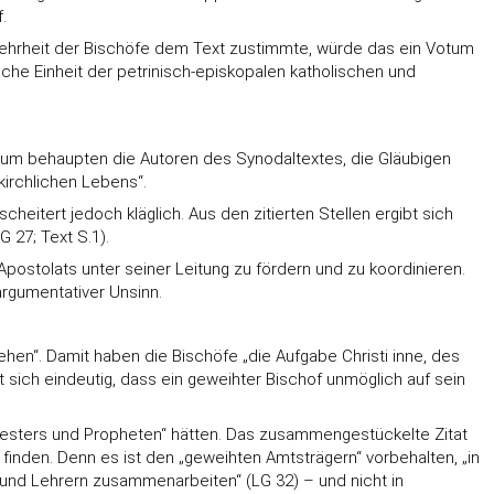
.
-Mehrheit der Bischöfe dem Text zustimmte, würde das ein Votum
he Einheit der petrinisch-episkopalen katholischen und
emium behaupten die Autoren des Synodaltextes, die Gläubigen
kirchlichen Lebens“.
itert jedoch kläglich. Aus den zitierten Stellen ergibt sich
 27; Text S.1).
postolats unter seiner Leitung zu fördern und zu koordinieren.
argumentativer Unsinn.
ehen“. Damit haben die Bischöfe „die Aufgabe Christi inne, des
t sich eindeutig, dass ein geweihter Bischof unmöglich auf sein
Priesters und Propheten“ hätten. Das zusammengestückelte Zitat
 finden. Denn es ist den „geweihten Amtsträgern“ vorbehalten, „in
ten und Lehrern zusammenarbeiten“ (LG 32) – und nicht in