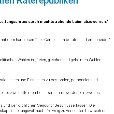
len Räterepubliken“
n Leitungsamtes durch machtstrebende Laien abzuwehren.“
t mit dem harmlosen Titel ‚Gemeinsam beraten und entscheiden‘
politischen Wahlen in „freien, gleichen und geheimen Wahlen
stlegungen und Planungen zu pastoralen, personalen und
einer Zweidrittelmehrheit überstimmt werden, ein zweites
s und der kirchlichen Sendung“ Beschlüsse fassen. Die
kopale Leitungsvollmacht freiwillig zu verzichten bzw. sich der