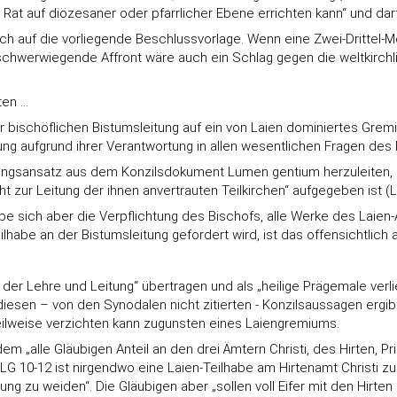
Rat auf diözesaner oder pfarrlicher Ebene errichten kann“ und darf
ich auf die vorliegende Beschlussvorlage. Wenn eine Zwei-Drittel
hwerwiegende Affront wäre auch ein Schlag gegen die weltkirchlic
ten …
der bischöflichen Bistumsleitung auf ein von Laien dominiertes Gr
ng aufgrund ihrer Verantwortung in allen wesentlichen Fragen des 
ngsansatz aus dem Konzilsdokument Lumen gentium herzuleiten, sche
t zur Leitung der ihnen anvertrauten Teilkirchen“ aufgegeben ist (LG
 sich aber die Verpflichtung des Bischofs, alle Werke des Laien-A
habe an der Bistumsleitung gefordert wird, ist das offensichtlich 
der Lehre und Leitung“ übertragen und als „heilige Prägemale verli
 diesen – von den Synodalen nicht zitierten - Konzilsaussagen ergib
ilweise verzichten kann zugunsten eines Laiengremiums.
m „alle Gläubigen Anteil an den drei Ämtern Christi, des Hirten, 
LG 10-12 ist nirgendwo eine Laien-Teilhabe am Hirtenamt Christi zu
itung zu weiden“. Die Gläubigen aber „sollen voll Eifer mit den Hir