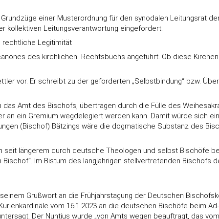
 Grundzüge einer Musterordnung für den synodalen Leitungsrat der P
er kollektiven Leitungsverantwortung eingefordert.
rechtliche Legitimität
anones des kirchlichen Rechtsbuchs angeführt. Ob diese Kirchen
ttler vor. Er schreibt zu der geforderten „Selbstbindung“ bzw. Übe
nn das Amt des Bischofs, übertragen durch die Fülle des Weihesakr
der an ein Gremium wegdelegiert werden kann. Damit würde sich e
ungen (Bischof) Bätzings wäre die dogmatische Substanz des Bisch
 seit längerem durch deutsche Theologen und selbst Bischöfe betr
ch Bischof“. Im Bistum des langjährigen stellvertretenden Bischofs
t in seinem Grußwort an die Frühjahrstagung der Deutschen Bischo
Kurienkardinäle vom 16.1.2023 an die deutschen Bischöfe beim Ad-
ntersagt. Der Nuntius wurde „von Amts wegen beauftragt, das vom