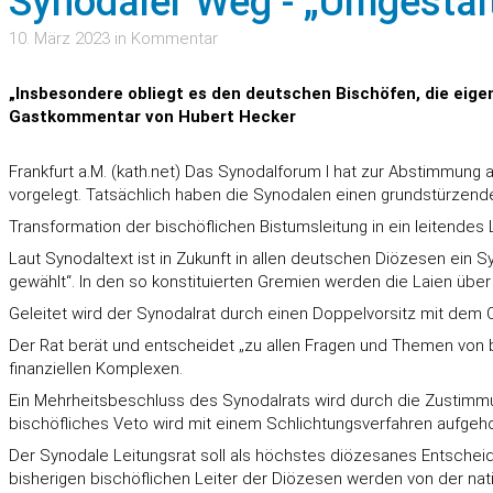
Synodaler Weg - „Umgestal
10. März 2023 in Kommentar
„Insbesondere obliegt es den deutschen Bischöfen, die ei
Gastkommentar von Hubert Hecker
Frankfurt a.M. (kath.net) Das Synodalforum I hat zur Abstimmu
vorgelegt. Tatsächlich haben die Synodalen einen grundstürzend
Transformation der bischöflichen Bistumsleitung in ein leitendes L
Laut Synodaltext ist in Zukunft in allen deutschen Diözesen ein S
gewählt“. In den so konstituierten Gremien werden die Laien über
Geleitet wird der Synodalrat durch einen Doppelvorsitz mit dem 
Der Rat berät und entscheidet „zu allen Fragen und Themen von
finanziellen Komplexen.
Ein Mehrheitsbeschluss des Synodalrats wird durch die Zustimm
bischöfliches Veto wird mit einem Schlichtungsverfahren aufgeh
Der Synodale Leitungsrat soll als höchstes diözesanes Entschei
bisherigen bischöflichen Leiter der Diözesen werden von der nati