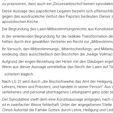
zu präzisieren, dass auch ein „Diözesanbischof keinen synodalen 
Diese Aussage des päpstlichen Legaten bezieht sich offensichtl
gegen das ausdrückliche Verbot des Papstes bedeuten. Dieser sc
apostolischen Kirche.
Die Begründung des Laien-Mitbestimmungsrechts aus Konzilstex
In der einleitenden Begründung für die radikale Transformation 
hätten durch ihre gewählten Vertreter ein Recht zur „Mitbestimmu
Ihr Versuch, den Mitbestimmungs-, Mitentscheidungs- und Mitleitu
eindeutig, dass ausschließlich den Bischöfen die „heilige Vollmach
Aufgrund der engen Beziehung der Hirten mit den Gläubigen ergebe
Wenn aus dieser Aussage unmittelbar das Recht der Laien auf Teil
…scheitert kläglich
Nach LG 21 wird durch „die Bischofsweihe das Amt der Heiligung, 
Lehrers, Hirten und Priesters, und handeln in seiner Person“. Aus
verliehenes und personal übertragenes Leitungsamt ganz oder te
Der Synodaltext stellt dem eine Konzilsaussage entgegen, nach de
ist in zweifacher Weise fehlerhaft. Unter der angegebenen Stelle 
Christi Autorität die Familie Gottes durch Lehre, Heiligung und Le