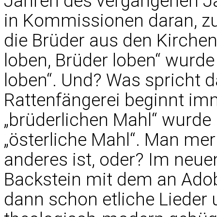
Jahren des vergangenen J
in Kommissionen daran, zue
die Brüder aus den Kirchenl
loben, Brüder loben“ wurde 
loben“. Und? Was spricht 
Rattenfängerei beginnt i
„brüderlichen Mahl“ wurde
„österliche Mahl“. Man me
anderes ist, oder? Im neu
Backstein mit dem an Ado
dann schon etliche Lieder 