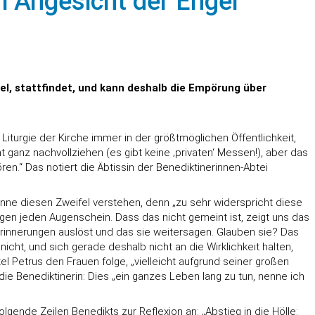
im Angesicht der Engel
gel, stattfindet, und kann deshalb die Empörung über
Liturgie der Kirche immer in der größtmöglichen Öffentlichkeit,
t ganz nachvollziehen (es gibt keine ‚privaten‘ Messen!), aber das
en.“ Das notiert die Äbtissin der Benediktinerinnen-Abtei
önne diesen Zweifel verstehen, denn „zu sehr widerspricht diese
 gegen jeden Augenschein. Dass das nicht gemeint ist, zeigt uns das
rinnerungen auslöst und das sie weitersagen. Glauben sie? Das
cht, und sich gerade deshalb nicht an die Wirklichkeit halten,
el Petrus den Frauen folge, „vielleicht aufgrund seiner großen
ie Benediktinerin: Dies „ein ganzes Leben lang zu tun, nenne ich
lgende Zeilen Benedikts zur Reflexion an: „Abstieg in die Hölle: