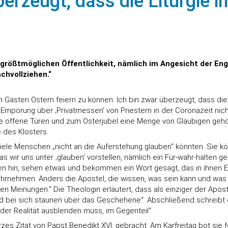
berzeugt, dass die Liturgie 
er größtmöglichen Öffentlichkeit, nämlich im Angesicht der En
chvollziehen.“
 Gästen Ostern feiern zu können. Ich bin zwar überzeugt, dass die 
 Empörung über ‚Privatmessen‘ von Priestern in der Coronazeit nich
rche offene Türen und zum Osterjubel eine Menge von Gläubigen gehör
 des Klosters.
viele Menschen „nicht an die Auferstehung glauben“ könnten. Sie k
was wir uns unter ‚glauben‘ vorstellen, nämlich ein Für-wahr-halten
en hin, sehen etwas und bekommen ein Wort gesagt, das in ihnen E
ahrnehmen. Anders die Apostel, die wissen, was sein kann und was ni
en Meinungen.“ Die Theologin erläutert, dass als einziger der Apost
nd bei sich staunen über das Geschehene“. Abschließend schreibt d
der Realität ausblenden muss, im Gegenteil“.
zes Zitat von Papst Benedikt XVI. gebracht. Am Karfreitag bot sie fo