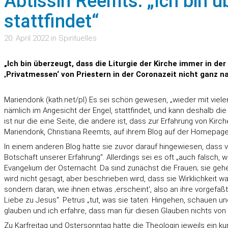
Äbtissin Reemts: „Ich bin ü
stattfindet“
20. April 2022 in Spirituelles
„Ich bin überzeugt, dass die Liturgie der Kirche immer in d
‚Privatmessen‘ von Priestern in der Coronazeit nicht ganz na
Mariendonk (kath.net/pl) Es sei schön gewesen, „wieder mit vielen
nämlich im Angesicht der Engel, stattfindet, und kann deshalb die
ist nur die eine Seite, die andere ist, dass zur Erfahrung von Ki
Mariendonk, Christiana Reemts, auf ihrem Blog auf der Homepage
In einem anderen Blog hatte sie zuvor darauf hingewiesen, dass 
Botschaft unserer Erfahrung“. Allerdings sei es oft „auch falsch, 
Evangelium der Osternacht. Da sind zunächst die Frauen; sie geh
wird nicht gesagt, aber beschrieben wird, dass sie Wirklichkeit w
sondern daran, wie ihnen etwas ‚erscheint‘, also an ihre vorgefaßt
Liebe zu Jesus“. Petrus „tut, was sie taten: Hingehen, schauen u
glauben und ich erfahre, dass man für diesen Glauben nichts von 
Zu Karfreitag und Ostersonntag hatte die Theologin jeweils ein kur