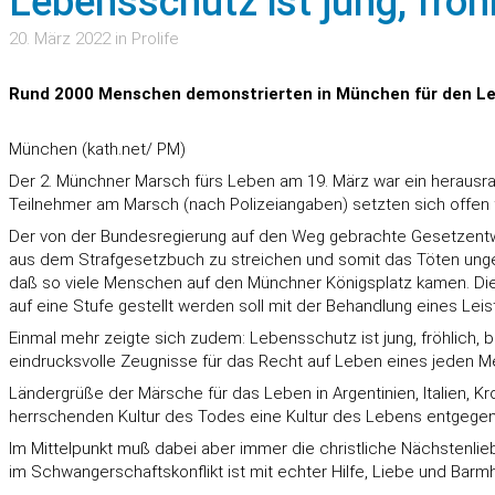
Lebensschutz ist jung, fröhl
20. März 2022 in Prolife
Rund 2000 Menschen demonstrierten in München für den Leb
München (kath.net/ PM)
Der 2. Münchner Marsch fürs Leben am 19. März war ein herausrage
Teilnehmer am Marsch (nach Polizeiangaben) setzten sich offen 
Der von der Bundesregierung auf den Weg gebrachte Gesetzentwur
aus dem Strafgesetzbuch zu streichen und somit das Töten ungeb
daß so viele Menschen auf den Münchner Königsplatz kamen. Diese
auf eine Stufe gestellt werden soll mit der Behandlung eines Lei
Einmal mehr zeigte sich zudem: Lebensschutz ist jung, fröhlich, b
eindrucksvolle Zeugnisse für das Recht auf Leben eines jeden 
Ländergrüße der Märsche für das Leben in Argentinien, Italien, 
herrschenden Kultur des Todes eine Kultur des Lebens entgegens
Im Mittelpunkt muß dabei aber immer die christliche Nächstenli
im Schwangerschaftskonflikt ist mit echter Hilfe, Liebe und Bar