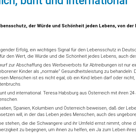
ich, bunt und international
ensschutz, der Würde und Schönheit jeden Lebens, von der 
nder Erfolg, ein wichtiges Signal für den Lebensschutz in Deutsch
für den Wert, die Würde und die Schönheit jedes Lebens, auch des
f zur Abschaffung des Werbeverbots für Abtreibungen ist nur ein
orener Kinder als „normale“ Gesundheitsleistung zu behandeln. Di
n Menschen ist es nicht egal, ob ein Kind leben darf oder nicht,
stenbruchs.
unt und international. Teresa Habsburg aus Österreich mit ihren 24 
Menschen.
Kroatien, Spanien, Kolumbien und Österreich beweisen, daß der Le
etzen will, in der das Leben jedes Menschen, auch des ungeborene
ebe stehen, die die Schwangere und ihr Umfeld ernst nimmt, ohne d
mherzigkeit zu begegnen, um ihnen zu helfen, ein Ja zum Leben ihre