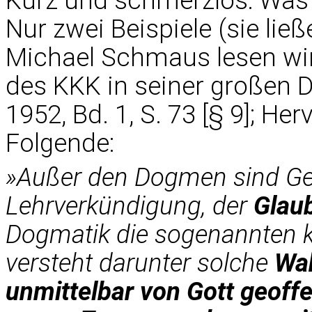
Kurz und schmerzlos: Was S
Nur zwei Beispiele (sie lie
Michael Schmaus lesen wir
des KKK in seiner großen D
1952, Bd. 1, S. 73 [§ 9]; H
Folgende:
»Außer den Dogmen sind Geg
Lehrverkündigung, der
Glau
Dogmatik die sogenannten 
versteht darunter solche
Wah
unmittelbar von Gott geoffe