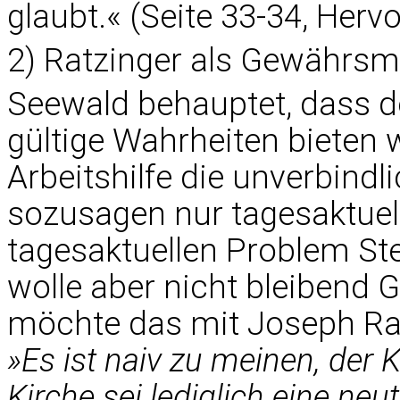
glaubt.« (Seite 33-34, Her
2) Ratzinger als Gewährs
Seewald behauptet, dass d
gültige Wahrheiten bieten wi
Arbeitshilfe die unverbindl
sozusagen nur tagesaktuell
tagesaktuellen Problem Stel
wolle aber nicht bleibend 
möchte das mit Joseph Rat
»Es ist naiv zu meinen, der
Kirche sei lediglich eine n