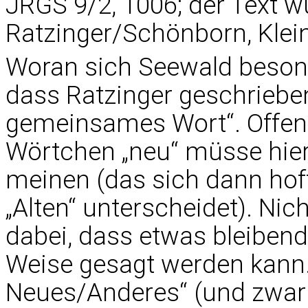
JRGS 9/2, 1006; der Text wu
Ratzinger/Schönborn, Klei
Woran sich Seewald besond
dass Ratzinger geschrieben
gemeinsames Wort“. Offenb
Wörtchen „neu“ müsse hie
meinen (das sich dann ho
„Alten“ unterscheidet). Ni
dabei, dass etwas bleibend
Weise gesagt werden kann. 
Neues/Anderes“ (und zwar