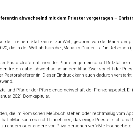
eferentin abwechselnd mit dem Priester vorgetragen – Christm
wurde. In einem Stall kam er zur Welt, geboren von der Maria, der
020, die in der Wallfahrtskirche „Maria im Grünen Tal“ in Retzbach
r Pastoralreferentinnen der Pfarreiengemeinschaft Retztal beim A
iden treten dabei abwechselnd an den Altar. Zwar spricht der Prie
 Pastoralreferentin. Dieser Eindruck kann auch dadurch verstärkt w
gewand.
ztal und Pfarrer der Pfarreiengemeinschaft der Frankenapostel. Er 
Januar 2021 Domkapitular.
rden, die im Römischen Meßbuch stehen oder rechtmäßig vom Apo
gt hat. «Man kann es nicht hinnehmen, daß einige Priester sich d
e zu ändern oder andere von Privatpersonen verfaßte Hochgebete