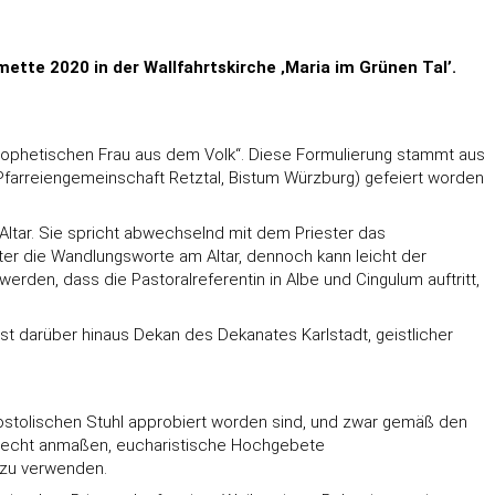
ette 2020 in der Wallfahrtskirche ‚Maria im Grünen Tal’.
 prophetischen Frau aus dem Volk“. Diese Formulierung stammt aus
 (Pfarreiengemeinschaft Retztal, Bistum Würzburg) gefeiert worden
ltar. Sie spricht abwechselnd mit dem Priester das
ster die Wandlungsworte am Altar, dennoch kann leicht der
erden, dass die Pastoralreferentin in Albe und Cingulum auftritt,
ist darüber hinaus Dekan des Dekanates Karlstadt, geistlicher
stolischen Stuhl approbiert worden sind, und zwar gemäß den
as Recht anmaßen, eucharistische Hochgebete
 zu verwenden.