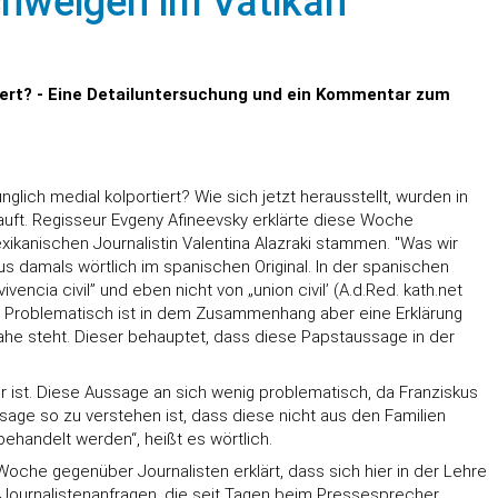
chweigen im Vatikan
tiert? - Eine Detailuntersuchung und ein Kommentar zum
ich medial kolportiert? Wie sich jetzt herausstellt, wurden in
ft. Regisseur Evgeny Afineevsky erklärte diese Woche
ikanischen Journalistin Valentina Alazraki stammen. "Was wir
s damals wörtlich im spanischen Original. In der spanischen
ncia civil” und eben nicht von „union civil’ (A.d.Red. kath.net
n). Problematisch ist in dem Zusammenhang aber eine Erklärung
ahe steht. Dieser behauptet, dass diese Papstaussage in der
 ist. Diese Aussage an sich wenig problematisch, da Franziskus
sage so zu verstehen ist, dass diese nicht aus den Familien
ehandelt werden“, heißt es wörtlich.
e Woche gegenüber Journalisten erklärt, dass sich hier in der Lehre
 Journalistenanfragen, die seit Tagen beim Pressesprecher