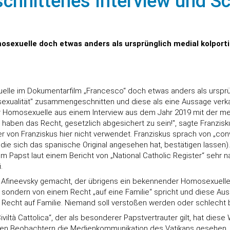
chnittenes Interview und S
mosexuelle doch etwas anders als ursprünglich medial kolpor
lle im Dokumentarfilm „Francesco“ doch etwas anders als ursprüngl
ualität" zusammengeschnitten und diese als eine Aussage verkau
ür Homosexuelle aus einem Interview aus dem Jahr 2019 mit der mex
ben das Recht, gesetzlich abgesichert zu sein!", sagte Franzisku
 von Franziskus hier nicht verwendet. Franziskus sprach von „convive
, die sich das spanische Original angesehen hat, bestätigen lasse
 Papst laut einem Bericht von „National Catholic Register“ sehr n
.
t Afineevsky gemacht, der übrigens ein bekennender Homosexueller
, sondern von einem Recht „auf eine Familie“ spricht und diese Aus
Recht auf Familie. Niemand soll verstoßen werden oder schlecht b
iviltà Cattolica“, der als besonderer Papstvertrauter gilt, hat dies
nigen Beobachtern die Medienkommunikation des Vatikans gesehen.