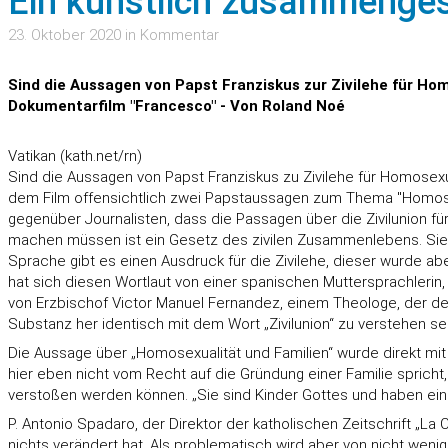
Ein künstlich zusammenges
23. Oktober 2020 in Kommentar
Sind die Aussagen von Papst Franziskus zur Zivilehe für Ho
Dokumentarfilm "Francesco" - Von Roland Noé
Vatikan (kath.net/rn)
Sind die Aussagen von Papst Franziskus zu Zivilehe für Homosexue
dem Film offensichtlich zwei Papstaussagen zum Thema "Homosex
gegenüber Journalisten, dass die Passagen über die Zivilunion f
machen müssen ist ein Gesetz des zivilen Zusammenlebens. Sie ha
Sprache gibt es einen Ausdruck für die Zivilehe, dieser wurde aber
hat sich diesen Wortlaut von einer spanischen Muttersprachlerin
von Erzbischof Victor Manuel Fernandez, einem Theologe, der dem
Substanz her identisch mit dem Wort „Zivilunion“ zu verstehen sei
Die Aussage über „Homosexualität und Familien“ wurde direkt mi
hier eben nicht vom Recht auf die Gründung einer Familie spricht
verstoßen werden können. „Sie sind Kinder Gottes und haben ein 
P. Antonio Spadaro, der Direktor der katholischen Zeitschrift „La C
nichts verändert hat. Als problematisch wird aber von nicht we